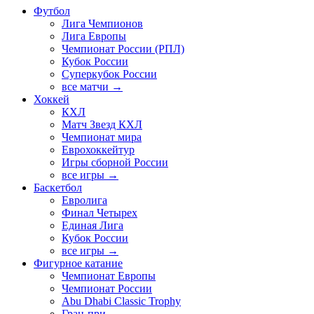
Футбол
Лига Чемпионов
Лига Европы
Чемпионат России (РПЛ)
Кубок России
Суперкубок России
все матчи →
Хоккей
КХЛ
Матч Звезд КХЛ
Чемпионат мира
Еврохоккейтур
Игры сборной России
все игры →
Баскетбол
Евролига
Финал Четырех
Единая Лига
Кубок России
все игры →
Фигурное катание
Чемпионат Европы
Чемпионат России
Abu Dhabi Classic Trophy
Гран-при