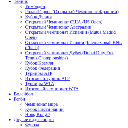
Теннис
Уимблдон
Ролан Гаррос (Открытый Чемпионат Франции)
Кубок Дэвиса
Открытый Чемпионат США (US Open)
Открытый Чемпионат Австралии
Открытый чемпионат Испании (Mutua Madrid
Open)
Открытый чемпионат Италии (Internazionali BNL
d’Italia)
Открытый чемпионат Дубая (Dubai Duty Free
Tennis Championships)
Кубок Кремля
Кубок Федерации
Турниры ATP
Итоговый турнир ATP
Турниры WTA
Итоговый чемпионат WTA
Волейбол
Регби
Чемпионат мира
Кубок шести наций
Hong Kong 7
Другие виды спорта
Футзал