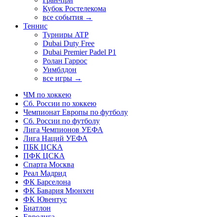
Кубок Ростелекома
все события →
Теннис
Турниры ATP
Dubai Duty Free
Dubai Premier Padel P1
Ролан Гаррос
Уимблдон
все игры →
ЧМ по хоккею
Сб. России по хоккею
Чемпионат Европы по футболу
Сб. России по футболу
Лига Чемпионов УЕФА
Лига Наций УЕФА
ПБК ЦСКА
ПФК ЦСКА
Спарта Москва
Реал Мадрид
ФК Барселона
ФК Бавария Мюнхен
ФК Ювентус
Биатлон
Евролига