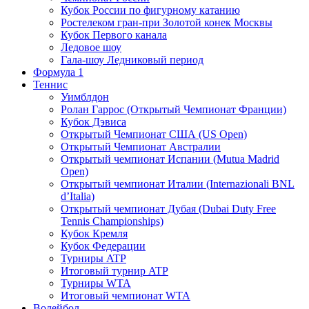
Кубок России по фигурному катанию
Ростелеком гран-при Золотой конек Москвы
Кубок Первого канала
Ледовое шоу
Гала-шоу Ледниковый период
Формула 1
Теннис
Уимблдон
Ролан Гаррос (Открытый Чемпионат Франции)
Кубок Дэвиса
Открытый Чемпионат США (US Open)
Открытый Чемпионат Австралии
Открытый чемпионат Испании (Mutua Madrid
Open)
Открытый чемпионат Италии (Internazionali BNL
d’Italia)
Открытый чемпионат Дубая (Dubai Duty Free
Tennis Championships)
Кубок Кремля
Кубок Федерации
Турниры ATP
Итоговый турнир ATP
Турниры WTA
Итоговый чемпионат WTA
Волейбол