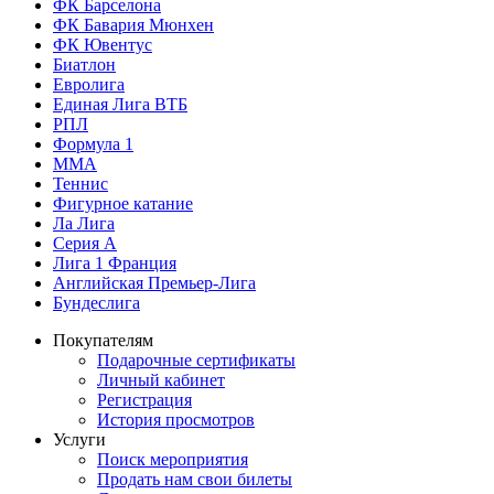
ФК Барселона
ФК Бавария Мюнхен
ФК Ювентус
Биатлон
Евролига
Единая Лига ВТБ
РПЛ
Формула 1
MMA
Теннис
Фигурное катание
Ла Лига
Серия А
Лига 1 Франция
Английская Премьер-Лига
Бундеслига
Покупателям
Подарочные сертификаты
Личный кабинет
Регистрация
История просмотров
Услуги
Поиск мероприятия
Продать нам свои билеты