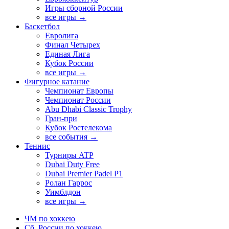
Игры сборной России
все игры →
Баскетбол
Евролига
Финал Четырех
Единая Лига
Кубок России
все игры →
Фигурное катание
Чемпионат Европы
Чемпионат России
Abu Dhabi Classic Trophy
Гран-при
Кубок Ростелекома
все события →
Теннис
Турниры ATP
Dubai Duty Free
Dubai Premier Padel P1
Ролан Гаррос
Уимблдон
все игры →
ЧМ по хоккею
Сб. России по хоккею