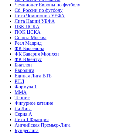
Чемпионат Европы по футболу
Сб. России по футболу
Лига Чемпионов УЕФА
Лига Наций УЕФА
ПБК ЦСКА
ПФК ЦСКА
Спарта Москва
Реал Мадрид
ФК Барселона
ФК Бавария Мюнхен
ФК Ювентус
Биатлон
Евролига
Единая Лига ВТБ
РПЛ
Формула 1
MMA
Теннис
Фигурное катание
Ла Лига
Серия А
Лига 1 Франция
Английская Премьер-Лига
Бундеслига