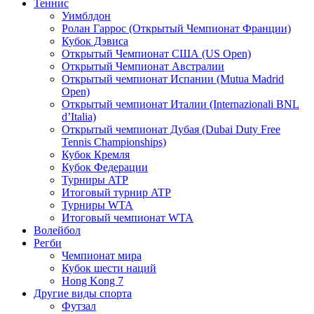
Теннис
Уимблдон
Ролан Гаррос (Открытый Чемпионат Франции)
Кубок Дэвиса
Открытый Чемпионат США (US Open)
Открытый Чемпионат Австралии
Открытый чемпионат Испании (Mutua Madrid
Open)
Открытый чемпионат Италии (Internazionali BNL
d’Italia)
Открытый чемпионат Дубая (Dubai Duty Free
Tennis Championships)
Кубок Кремля
Кубок Федерации
Турниры ATP
Итоговый турнир ATP
Турниры WTA
Итоговый чемпионат WTA
Волейбол
Регби
Чемпионат мира
Кубок шести наций
Hong Kong 7
Другие виды спорта
Футзал