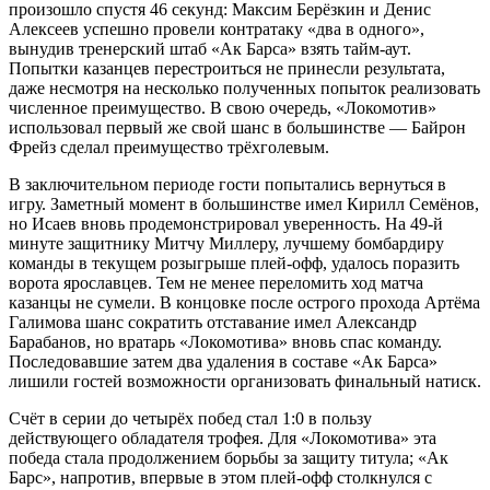
произошло спустя 46 секунд: Максим Берёзкин и Денис
Алексеев успешно провели контратаку «два в одного»,
вынудив тренерский штаб «Ак Барса» взять тайм-аут.
Попытки казанцев перестроиться не принесли результата,
даже несмотря на несколько полученных попыток реализовать
численное преимущество. В свою очередь, «Локомотив»
использовал первый же свой шанс в большинстве — Байрон
Фрейз сделал преимущество трёхголевым.
В заключительном периоде гости попытались вернуться в
игру. Заметный момент в большинстве имел Кирилл Семёнов,
но Исаев вновь продемонстрировал уверенность. На 49-й
минуте защитнику Митчу Миллеру, лучшему бомбардиру
команды в текущем розыгрыше плей-офф, удалось поразить
ворота ярославцев. Тем не менее переломить ход матча
казанцы не сумели. В концовке после острого прохода Артёма
Галимова шанс сократить отставание имел Александр
Барабанов, но вратарь «Локомотива» вновь спас команду.
Последовавшие затем два удаления в составе «Ак Барса»
лишили гостей возможности организовать финальный натиск.
Счёт в серии до четырёх побед стал 1:0 в пользу
действующего обладателя трофея. Для «Локомотива» эта
победа стала продолжением борьбы за защиту титула; «Ак
Барс», напротив, впервые в этом плей-офф столкнулся с