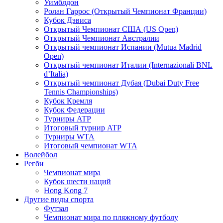
Уимблдон
Ролан Гаррос (Открытый Чемпионат Франции)
Кубок Дэвиса
Открытый Чемпионат США (US Open)
Открытый Чемпионат Австралии
Открытый чемпионат Испании (Mutua Madrid
Open)
Открытый чемпионат Италии (Internazionali BNL
d’Italia)
Открытый чемпионат Дубая (Dubai Duty Free
Tennis Championships)
Кубок Кремля
Кубок Федерации
Турниры ATP
Итоговый турнир ATP
Турниры WTA
Итоговый чемпионат WTA
Волейбол
Регби
Чемпионат мира
Кубок шести наций
Hong Kong 7
Другие виды спорта
Футзал
Чемпионат мира по пляжному футболу