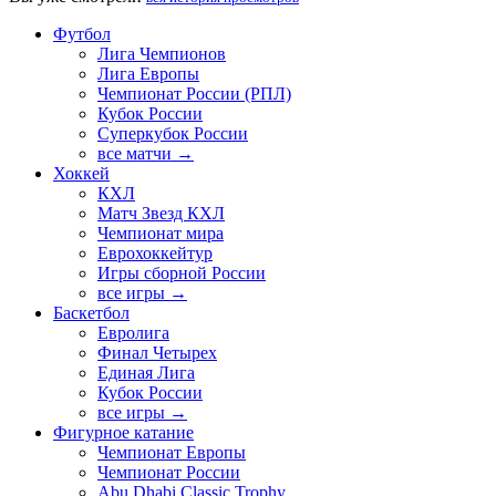
Футбол
Лига Чемпионов
Лига Европы
Чемпионат России (РПЛ)
Кубок России
Суперкубок России
все матчи →
Хоккей
КХЛ
Матч Звезд КХЛ
Чемпионат мира
Еврохоккейтур
Игры сборной России
все игры →
Баскетбол
Евролига
Финал Четырех
Единая Лига
Кубок России
все игры →
Фигурное катание
Чемпионат Европы
Чемпионат России
Abu Dhabi Classic Trophy