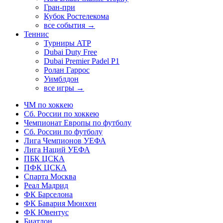
Гран-при
Кубок Ростелекома
все события →
Теннис
Турниры ATP
Dubai Duty Free
Dubai Premier Padel P1
Ролан Гаррос
Уимблдон
все игры →
ЧМ по хоккею
Сб. России по хоккею
Чемпионат Европы по футболу
Сб. России по футболу
Лига Чемпионов УЕФА
Лига Наций УЕФА
ПБК ЦСКА
ПФК ЦСКА
Спарта Москва
Реал Мадрид
ФК Барселона
ФК Бавария Мюнхен
ФК Ювентус
Биатлон