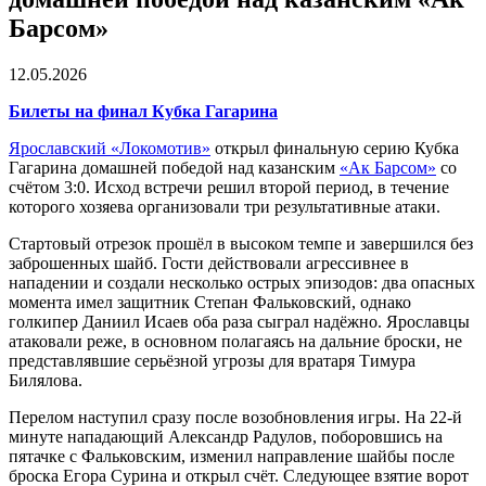
Барсом»
12.05.2026
Билеты на финал Кубка Гагарина
Ярославский «Локомотив»
открыл финальную серию Кубка
Гагарина домашней победой над казанским
«Ак Барсом»
со
счётом 3:0. Исход встречи решил второй период, в течение
которого хозяева организовали три результативные атаки.
Стартовый отрезок прошёл в высоком темпе и завершился без
заброшенных шайб. Гости действовали агрессивнее в
нападении и создали несколько острых эпизодов: два опасных
момента имел защитник Степан Фальковский, однако
голкипер Даниил Исаев оба раза сыграл надёжно. Ярославцы
атаковали реже, в основном полагаясь на дальние броски, не
представлявшие серьёзной угрозы для вратаря Тимура
Билялова.
Перелом наступил сразу после возобновления игры. На 22-й
минуте нападающий Александр Радулов, поборовшись на
пятачке с Фальковским, изменил направление шайбы после
броска Егора Сурина и открыл счёт. Следующее взятие ворот