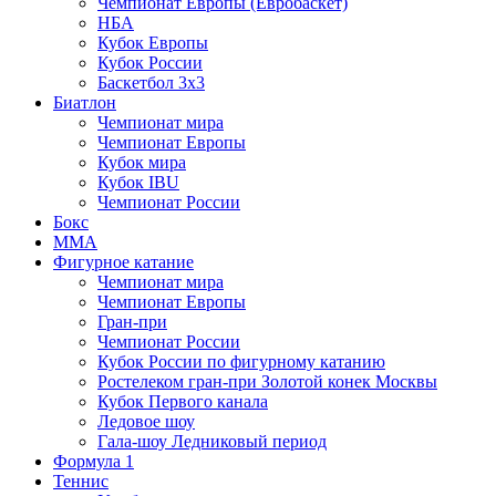
Чемпионат Европы (Евробаскет)
НБА
Кубок Европы
Кубок России
Баскетбол 3х3
Биатлон
Чемпионат мира
Чемпионат Европы
Кубок мира
Кубок IBU
Чемпионат России
Бокс
MMA
Фигурное катание
Чемпионат мира
Чемпионат Европы
Гран-при
Чемпионат России
Кубок России по фигурному катанию
Ростелеком гран-при Золотой конек Москвы
Кубок Первого канала
Ледовое шоу
Гала-шоу Ледниковый период
Формула 1
Теннис