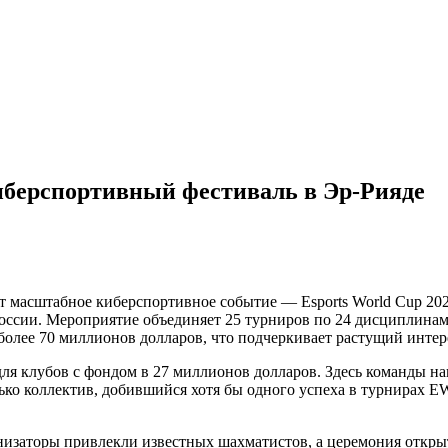
иберспортивный фестиваль в Эр-Рияде
ит масштабное киберспортивное событие — Esports World Cup 20
ссии. Мероприятие объединяет 25 турниров по 24 дисциплинам, так
более 70 миллионов долларов, что подчеркивает растущий интере
для клубов с фондом в 27 миллионов долларов. Здесь команды н
лько коллектив, добившийся хотя бы одного успеха в турнирах
низаторы привлекли известных шахматистов, а церемония открыт