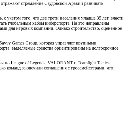
 отражают стремление Саудовской Аравии развивать
 с учетом того, что две трети населения младше 35 лет, власти
тать глобальным хабом киберспорта. На это направлены
вами для игровых компаний. Однако строительство, оцененное
Savvy Games Group, которая управляет крупными
йхерта, выделяемые средства ориентированы на долгосрочное
ры по League of Legends, VALORANT и Teamfight Tactics.
ко команд заключили соглашения с гроссмейстерами, что