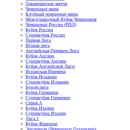
Товарищеские матчи
Чемпионат мира
Клубный чемпионат мира
Международный Кубок Чемпионов
Чемпионат России (РПЛ)
Кубок России
Суперкубок России
Первая Лига
Вторая лига
Английская Премьер-Лига
Кубок Англии
Суперкубок Англии
Кубок Английской Лиги
Испанская Примера
Кубок Испании
Суперкубок Испании
Бундеслига
Кубок Германии
Суперкубок Германии
Серия А
Кубок Италии
Суперкубок Италии
Лига 1
Кубок Франции
Эредивизи (Чемпионат Голландии)