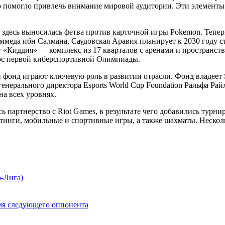
о помогло привлечь внимание мировой аудитории. Эти элементы
, здесь выносилась фетва против карточной игры Pokemon. Теперь,
меда ибн Салмана, Саудовская Аравия планирует к 2030 году с
т «Киддия» — комплекс из 17 кварталов с аренами и пространст
нос первой киберспортивной Олимпиады.
фонд играют ключевую роль в развитии отрасли. Фонд владеет 
 генерального директора Esports World Cup Foundation Ральфа Ра
на всех уровнях.
ь партнерство с Riot Games, в результате чего добавились турни
инги, мобильные и спортивные игры, а также шахматы. Несколь
р-Лига)
мя следующего оппонента