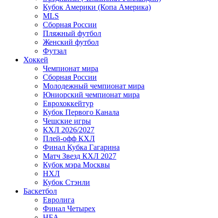
Кубок Америки (Копа Америка)
MLS
Сборная России
Пляжный футбол
Женский футбол
Футзал
Хоккей
Чемпионат мира
Сборная России
Молодежный чемпионат мира
Юниорский чемпионат мира
Еврохоккейтур
Кубок Первого Канала
Чешские игры
КХЛ 2026/2027
Плей-офф КХЛ
Финал Кубка Гагарина
Матч Звезд КХЛ 2027
Кубок мэра Москвы
НХЛ
Кубок Стэнли
Баскетбол
Евролига
Финал Четырех
НБА