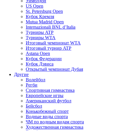
Уимблдон
US Open
St. Petersburg Open
Кубок Кремля
Mutua Madrid Open
Internazionali BNL d’Italia
Турниры ATP
Турниры WTA
Итоговый чемпионат WTA
Итоговый турнир ATP
Astana Open
Кубок Федерации
Кубок Дэвиса
Открытый чемпионат Дубая
Другие
Волейбол
Регби
Спортивная гимнастика
Европейские игры
Американский футбол
Бейсбол
Конькобежный спорт
Водные виды спорта
ЧМ по водным видам спорта
Художественная гимнастика