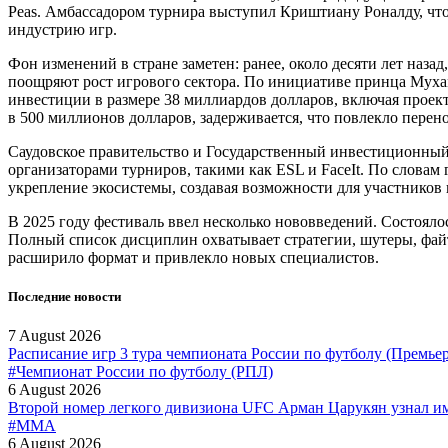
Peas. Амбассадором турнира выступил Криштиану Роналду, чт
индустрию игр.
Фон изменений в стране заметен: ранее, около десяти лет назад
поощряют рост игрового сектора. По инициативе принца Мухам
инвестиции в размере 38 миллиардов долларов, включая проек
в 500 миллионов долларов, задерживается, что повлекло пере
Саудовское правительство и Государственный инвестиционный 
организаторами турниров, такими как ESL и FaceIt. По словам
укрепление экосистемы, создавая возможности для участников 
В 2025 году фестиваль ввел несколько нововведений. Состоялос
Полный список дисциплин охватывает стратегии, шутеры, файт
расширило формат и привлекло новых специалистов.
Последние новости
7 August 2026
Расписание игр 3 тура чемпионата России по футболу (Премье
#Чемпионат России по футболу (РПЛ)
6 August 2026
Второй номер легкого дивизиона UFC Арман Царукян узнал и
#MMA
6 August 2026