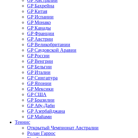
GP Австралии
GP Бахрейна
GP Китая
GP Испании
GP Монако
GP Канады
GP Франции
GP Австрии
GP Великобритании
GP Саудовской Аравии
GP России
GP Венгрии
GP Бельгии
GP Италии
GP Сингапура
GP Японии
GP Мексики
GP США
GP Бразилии
GP Абу-Даби
GP Азербайджана
GP Майами
Теннис
Открытый Чемпионат Австралии
Ролан Гаррос