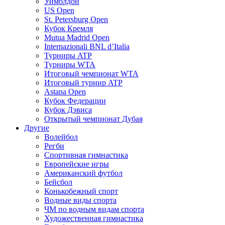
Уимблдон
US Open
St. Petersburg Open
Кубок Кремля
Mutua Madrid Open
Internazionali BNL d’Italia
Турниры ATP
Турниры WTA
Итоговый чемпионат WTA
Итоговый турнир ATP
Astana Open
Кубок Федерации
Кубок Дэвиса
Открытый чемпионат Дубая
Другие
Волейбол
Регби
Спортивная гимнастика
Европейские игры
Американский футбол
Бейсбол
Конькобежный спорт
Водные виды спорта
ЧМ по водным видам спорта
Художественная гимнастика