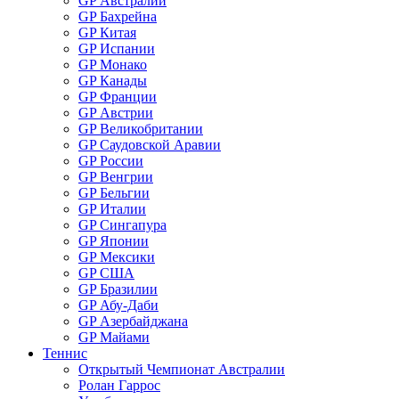
GP Австралии
GP Бахрейна
GP Китая
GP Испании
GP Монако
GP Канады
GP Франции
GP Австрии
GP Великобритании
GP Саудовской Аравии
GP России
GP Венгрии
GP Бельгии
GP Италии
GP Сингапура
GP Японии
GP Мексики
GP США
GP Бразилии
GP Абу-Даби
GP Азербайджана
GP Майами
Теннис
Открытый Чемпионат Австралии
Ролан Гаррос