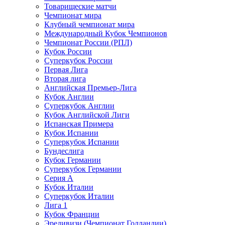
Товарищеские матчи
Чемпионат мира
Клубный чемпионат мира
Международный Кубок Чемпионов
Чемпионат России (РПЛ)
Кубок России
Суперкубок России
Первая Лига
Вторая лига
Английская Премьер-Лига
Кубок Англии
Суперкубок Англии
Кубок Английской Лиги
Испанская Примера
Кубок Испании
Суперкубок Испании
Бундеслига
Кубок Германии
Суперкубок Германии
Серия А
Кубок Италии
Суперкубок Италии
Лига 1
Кубок Франции
Эредивизи (Чемпионат Голландии)