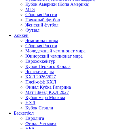
Кубок Америки (Копа Америка)
MLS
Сборная России
Пляжный футбол
Женский футбол
Футзал
Хоккей
Чемпионат мира
Сборная России
Молодежный чемпионат мира
Юниорский чемпионат мира
Еврохоккейтур
Кубок Первого Канала
Чешские игры
КХЛ 2026/2027
Плей-офф КХЛ
Финал Кубка Гагарина
Матч Звезд КХЛ 2027
Кубок мэра Москвы
НХЛ
Кубок Стэнли
Баскетбол
Евролига
Финал Четырех
НБА