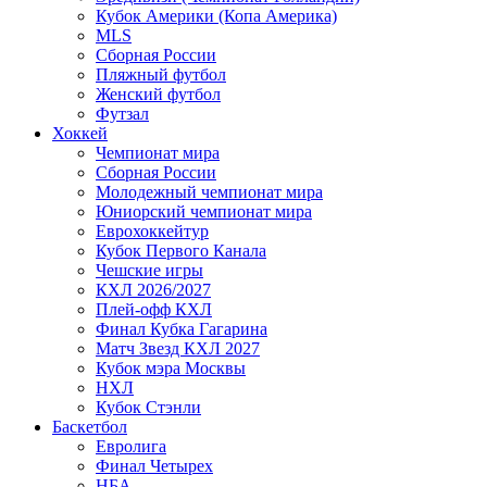
Кубок Америки (Копа Америка)
MLS
Сборная России
Пляжный футбол
Женский футбол
Футзал
Хоккей
Чемпионат мира
Сборная России
Молодежный чемпионат мира
Юниорский чемпионат мира
Еврохоккейтур
Кубок Первого Канала
Чешские игры
КХЛ 2026/2027
Плей-офф КХЛ
Финал Кубка Гагарина
Матч Звезд КХЛ 2027
Кубок мэра Москвы
НХЛ
Кубок Стэнли
Баскетбол
Евролига
Финал Четырех
НБА