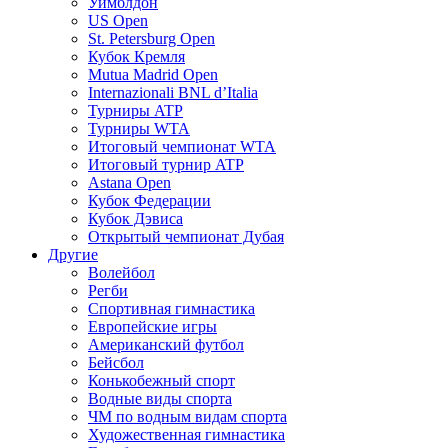
Уимблдон
US Open
St. Petersburg Open
Кубок Кремля
Mutua Madrid Open
Internazionali BNL d’Italia
Турниры ATP
Турниры WTA
Итоговый чемпионат WTA
Итоговый турнир ATP
Astana Open
Кубок Федерации
Кубок Дэвиса
Открытый чемпионат Дубая
Другие
Волейбол
Регби
Спортивная гимнастика
Европейские игры
Американский футбол
Бейсбол
Конькобежный спорт
Водные виды спорта
ЧМ по водным видам спорта
Художественная гимнастика