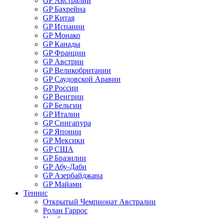
GP Австралии
GP Бахрейна
GP Китая
GP Испании
GP Монако
GP Канады
GP Франции
GP Австрии
GP Великобритании
GP Саудовской Аравии
GP России
GP Венгрии
GP Бельгии
GP Италии
GP Сингапура
GP Японии
GP Мексики
GP США
GP Бразилии
GP Абу-Даби
GP Азербайджана
GP Майами
Теннис
Открытый Чемпионат Австралии
Ролан Гаррос