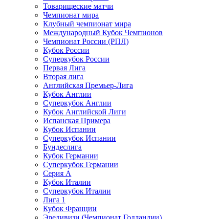
Товарищеские матчи
Чемпионат мира
Клубный чемпионат мира
Международный Кубок Чемпионов
Чемпионат России (РПЛ)
Кубок России
Суперкубок России
Первая Лига
Вторая лига
Английская Премьер-Лига
Кубок Англии
Суперкубок Англии
Кубок Английской Лиги
Испанская Примера
Кубок Испании
Суперкубок Испании
Бундеслига
Кубок Германии
Суперкубок Германии
Серия А
Кубок Италии
Суперкубок Италии
Лига 1
Кубок Франции
Эредивизи (Чемпионат Голландии)