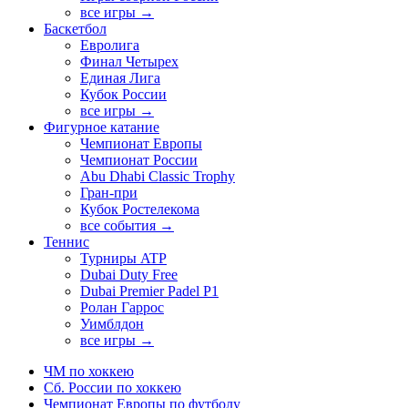
все игры →
Баскетбол
Евролига
Финал Четырех
Единая Лига
Кубок России
все игры →
Фигурное катание
Чемпионат Европы
Чемпионат России
Abu Dhabi Classic Trophy
Гран-при
Кубок Ростелекома
все события →
Теннис
Турниры ATP
Dubai Duty Free
Dubai Premier Padel P1
Ролан Гаррос
Уимблдон
все игры →
ЧМ по хоккею
Сб. России по хоккею
Чемпионат Европы по футболу