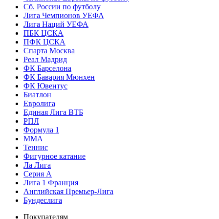
Сб. России по футболу
Лига Чемпионов УЕФА
Лига Наций УЕФА
ПБК ЦСКА
ПФК ЦСКА
Спарта Москва
Реал Мадрид
ФК Барселона
ФК Бавария Мюнхен
ФК Ювентус
Биатлон
Евролига
Единая Лига ВТБ
РПЛ
Формула 1
MMA
Теннис
Фигурное катание
Ла Лига
Серия А
Лига 1 Франция
Английская Премьер-Лига
Бундеслига
Покупателям