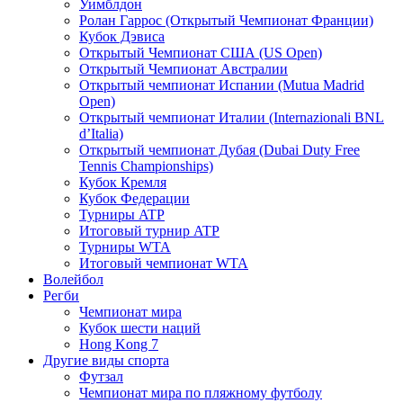
Уимблдон
Ролан Гаррос (Открытый Чемпионат Франции)
Кубок Дэвиса
Открытый Чемпионат США (US Open)
Открытый Чемпионат Австралии
Открытый чемпионат Испании (Mutua Madrid
Open)
Открытый чемпионат Италии (Internazionali BNL
d’Italia)
Открытый чемпионат Дубая (Dubai Duty Free
Tennis Championships)
Кубок Кремля
Кубок Федерации
Турниры ATP
Итоговый турнир ATP
Турниры WTA
Итоговый чемпионат WTA
Волейбол
Регби
Чемпионат мира
Кубок шести наций
Hong Kong 7
Другие виды спорта
Футзал
Чемпионат мира по пляжному футболу