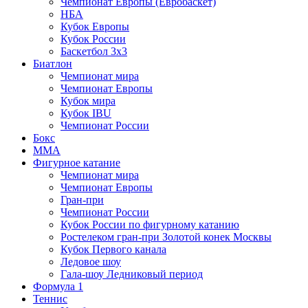
Чемпионат Европы (Евробаскет)
НБА
Кубок Европы
Кубок России
Баскетбол 3х3
Биатлон
Чемпионат мира
Чемпионат Европы
Кубок мира
Кубок IBU
Чемпионат России
Бокс
MMA
Фигурное катание
Чемпионат мира
Чемпионат Европы
Гран-при
Чемпионат России
Кубок России по фигурному катанию
Ростелеком гран-при Золотой конек Москвы
Кубок Первого канала
Ледовое шоу
Гала-шоу Ледниковый период
Формула 1
Теннис