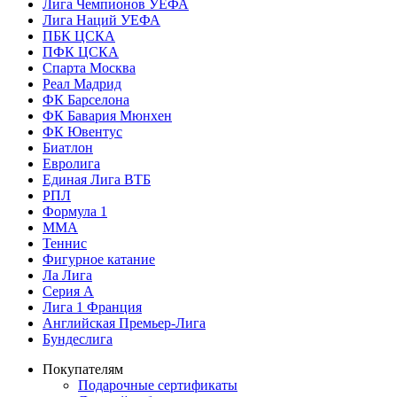
Лига Чемпионов УЕФА
Лига Наций УЕФА
ПБК ЦСКА
ПФК ЦСКА
Спарта Москва
Реал Мадрид
ФК Барселона
ФК Бавария Мюнхен
ФК Ювентус
Биатлон
Евролига
Единая Лига ВТБ
РПЛ
Формула 1
MMA
Теннис
Фигурное катание
Ла Лига
Серия А
Лига 1 Франция
Английская Премьер-Лига
Бундеслига
Покупателям
Подарочные сертификаты