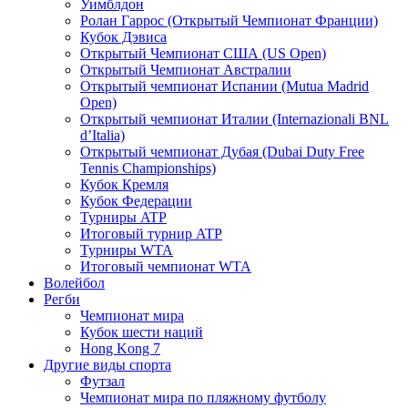
Уимблдон
Ролан Гаррос (Открытый Чемпионат Франции)
Кубок Дэвиса
Открытый Чемпионат США (US Open)
Открытый Чемпионат Австралии
Открытый чемпионат Испании (Mutua Madrid
Open)
Открытый чемпионат Италии (Internazionali BNL
d’Italia)
Открытый чемпионат Дубая (Dubai Duty Free
Tennis Championships)
Кубок Кремля
Кубок Федерации
Турниры ATP
Итоговый турнир ATP
Турниры WTA
Итоговый чемпионат WTA
Волейбол
Регби
Чемпионат мира
Кубок шести наций
Hong Kong 7
Другие виды спорта
Футзал
Чемпионат мира по пляжному футболу