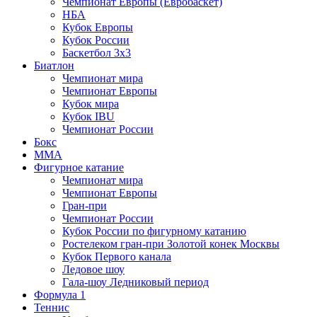
Чемпионат Европы (Евробаскет)
НБА
Кубок Европы
Кубок России
Баскетбол 3х3
Биатлон
Чемпионат мира
Чемпионат Европы
Кубок мира
Кубок IBU
Чемпионат России
Бокс
MMA
Фигурное катание
Чемпионат мира
Чемпионат Европы
Гран-при
Чемпионат России
Кубок России по фигурному катанию
Ростелеком гран-при Золотой конек Москвы
Кубок Первого канала
Ледовое шоу
Гала-шоу Ледниковый период
Формула 1
Теннис