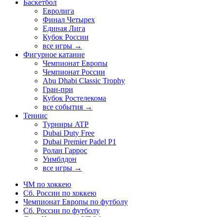
Баскетбол
Евролига
Финал Четырех
Единая Лига
Кубок России
все игры →
Фигурное катание
Чемпионат Европы
Чемпионат России
Abu Dhabi Classic Trophy
Гран-при
Кубок Ростелекома
все события →
Теннис
Турниры ATP
Dubai Duty Free
Dubai Premier Padel P1
Ролан Гаррос
Уимблдон
все игры →
ЧМ по хоккею
Сб. России по хоккею
Чемпионат Европы по футболу
Сб. России по футболу