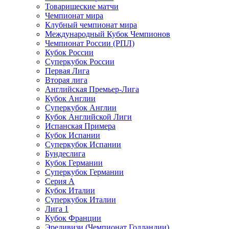
Товарищеские матчи
Чемпионат мира
Клубный чемпионат мира
Международный Кубок Чемпионов
Чемпионат России (РПЛ)
Кубок России
Суперкубок России
Первая Лига
Вторая лига
Английская Премьер-Лига
Кубок Англии
Суперкубок Англии
Кубок Английской Лиги
Испанская Примера
Кубок Испании
Суперкубок Испании
Бундеслига
Кубок Германии
Суперкубок Германии
Серия А
Кубок Италии
Суперкубок Италии
Лига 1
Кубок Франции
Эредивизи (Чемпионат Голландии)