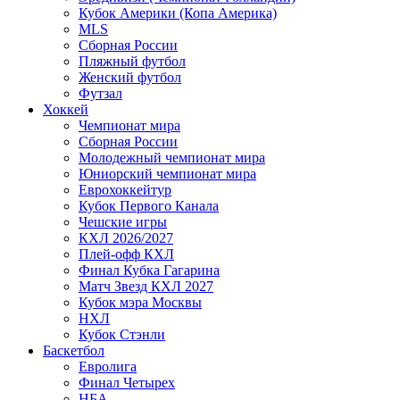
Кубок Америки (Копа Америка)
MLS
Сборная России
Пляжный футбол
Женский футбол
Футзал
Хоккей
Чемпионат мира
Сборная России
Молодежный чемпионат мира
Юниорский чемпионат мира
Еврохоккейтур
Кубок Первого Канала
Чешские игры
КХЛ 2026/2027
Плей-офф КХЛ
Финал Кубка Гагарина
Матч Звезд КХЛ 2027
Кубок мэра Москвы
НХЛ
Кубок Стэнли
Баскетбол
Евролига
Финал Четырех
НБА