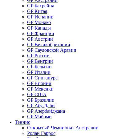
GP Австралии
GP Бахрейна
GP Китая
GP Испании
GP Монако
GP Канады
GP Франции
GP Австрии
GP Великобритании
GP Саудовской Аравии
GP России
GP Венгрии
GP Бельгии
GP Италии
GP Сингапура
GP Японии
GP Мексики
GP США
GP Бразилии
GP Абу-Даби
GP Азербайджана
GP Майами
Теннис
Открытый Чемпионат Австралии
Ролан Гаррос