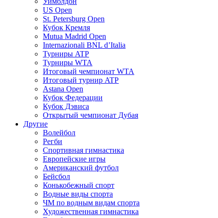
Уимблдон
US Open
St. Petersburg Open
Кубок Кремля
Mutua Madrid Open
Internazionali BNL d’Italia
Турниры ATP
Турниры WTA
Итоговый чемпионат WTA
Итоговый турнир ATP
Astana Open
Кубок Федерации
Кубок Дэвиса
Открытый чемпионат Дубая
Другие
Волейбол
Регби
Спортивная гимнастика
Европейские игры
Американский футбол
Бейсбол
Конькобежный спорт
Водные виды спорта
ЧМ по водным видам спорта
Художественная гимнастика