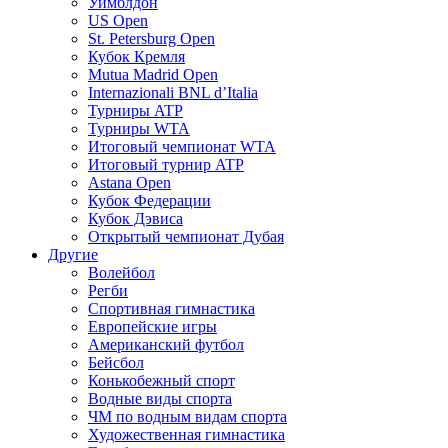
Уимблдон
US Open
St. Petersburg Open
Кубок Кремля
Mutua Madrid Open
Internazionali BNL d’Italia
Турниры ATP
Турниры WTA
Итоговый чемпионат WTA
Итоговый турнир ATP
Astana Open
Кубок Федерации
Кубок Дэвиса
Открытый чемпионат Дубая
Другие
Волейбол
Регби
Спортивная гимнастика
Европейские игры
Американский футбол
Бейсбол
Конькобежный спорт
Водные виды спорта
ЧМ по водным видам спорта
Художественная гимнастика