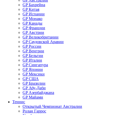
GP Австралии
GP Бахрейна
GP Китая
GP Испании
GP Монако
GP Канады
GP Франции
GP Австрии
GP Великобритании
GP Саудовской Аравии
GP России
GP Венгрии
GP Бельгии
GP Италии
GP Сингапура
GP Японии
GP Мексики
GP США
GP Бразилии
GP Абу-Даби
GP Азербайджана
GP Майами
Теннис
Открытый Чемпионат Австралии
Ролан Гаррос