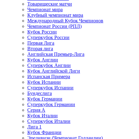
Товарищеские матчи
Чемпионат мира
Клубный чемпионат мира
Международный Кубок Чемпионов
Чемпионат России (РПЛ)
Кубок России
Суперкубок России
Первая Лига
Вторая лига
Английская Премьер-Лига
Кубок Англии
Суперкубок Англии
Кубок Английской Лиги
Испанская Примера
Кубок Испании
Суперкубок Испании
Бундеслига
Кубок Германии
Суперкубок Германии
Серия А
Кубок Италии
Суперкубок Италии
Лига 1
Кубок Франции
Эредивизи (Чемпионат Голландии)