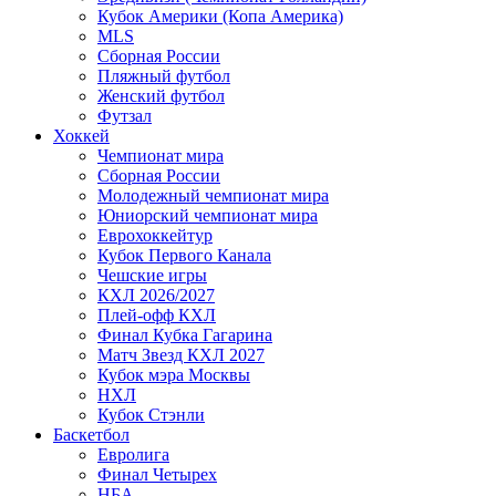
Кубок Америки (Копа Америка)
MLS
Сборная России
Пляжный футбол
Женский футбол
Футзал
Хоккей
Чемпионат мира
Сборная России
Молодежный чемпионат мира
Юниорский чемпионат мира
Еврохоккейтур
Кубок Первого Канала
Чешские игры
КХЛ 2026/2027
Плей-офф КХЛ
Финал Кубка Гагарина
Матч Звезд КХЛ 2027
Кубок мэра Москвы
НХЛ
Кубок Стэнли
Баскетбол
Евролига
Финал Четырех
НБА