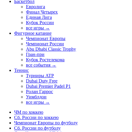
Баскетбол
Евролига
Финал Четырех
Единая Лига
Кубок России
все игры →
Фигурное катание
Чемпионат Европы
Чемпионат России
Abu Dhabi Classic Trophy
Гран-при
Кубок Ростелекома
все события →
Теннис
Турниры ATP
Dubai Duty Free
Dubai Premier Padel P1
Ролан Гаррос
Уимблдон
все игры →
ЧМ по хоккею
Сб. России по хоккею
Чемпионат Европы по футболу
Сб. России по футболу