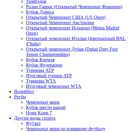
Уимблдон
Ролан Гаррос (Открытый Чемпионат Франции)
Кубок Дэвиса
Открытый Чемпионат США (US Open)
Открытый Чемпионат Австралии
Открытый чемпионат Испании (Mutua Madrid
Open)
Открытый чемпионат Италии (Internazionali BNL
d’Italia)
Открытый чемпионат Дубая (Dubai Duty Free
Tennis Championships)
Кубок Кремля
Кубок Федерации
Турниры ATP
Итоговый турнир ATP
Турниры WTA
Итоговый чемпионат WTA
Волейбол
Регби
Чемпионат мира
Кубок шести наций
Hong Kong 7
Другие виды спорта
Футзал
Чемпионат мира по пляжному футболу