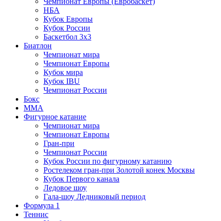
Чемпионат Европы (Евробаскет)
НБА
Кубок Европы
Кубок России
Баскетбол 3х3
Биатлон
Чемпионат мира
Чемпионат Европы
Кубок мира
Кубок IBU
Чемпионат России
Бокс
MMA
Фигурное катание
Чемпионат мира
Чемпионат Европы
Гран-при
Чемпионат России
Кубок России по фигурному катанию
Ростелеком гран-при Золотой конек Москвы
Кубок Первого канала
Ледовое шоу
Гала-шоу Ледниковый период
Формула 1
Теннис