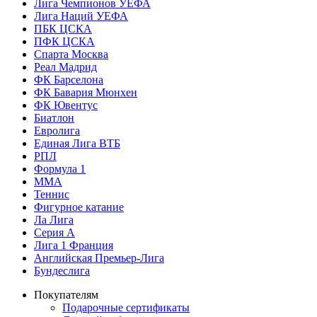
Лига Чемпионов УЕФА
Лига Наций УЕФА
ПБК ЦСКА
ПФК ЦСКА
Спарта Москва
Реал Мадрид
ФК Барселона
ФК Бавария Мюнхен
ФК Ювентус
Биатлон
Евролига
Единая Лига ВТБ
РПЛ
Формула 1
MMA
Теннис
Фигурное катание
Ла Лига
Серия А
Лига 1 Франция
Английская Премьер-Лига
Бундеслига
Покупателям
Подарочные сертификаты