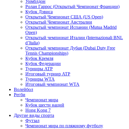
Уимблдон
Ролан Гаррос (Открытый Чемпионат Франции)
Кубок Дэвиса
Открытый Чемпионат США (US Open)
Открытый Чемпионат Австралии
Открытый чемпионат Испании (Mutua Madrid
Open)
Открытый чемпионат Италии (Internazionali BNL
d’Italia)
Открытый чемпионат Дубая (Dubai Duty Free
Tennis Championships)
Кубок Кремля
Кубок Федерации
Турниры ATP
Итоговый турнир ATP
Турниры WTA
Итоговый чемпионат WTA
Волейбол
Регби
Чемпионат мира
Кубок шести наций
Hong Kong 7
Другие виды спорта
Футзал
Чемпионат мира по пляжному футболу