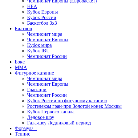
Чемпионат Европы (Евробаскет)
НБА
Кубок Европы
Кубок России
Баскетбол 3х3
Биатлон
Чемпионат мира
Чемпионат Европы
Кубок мира
Кубок IBU
Чемпионат России
Бокс
MMA
Фигурное катание
Чемпионат мира
Чемпионат Европы
Гран-при
Чемпионат России
Кубок России по фигурному катанию
Ростелеком гран-при Золотой конек Москвы
Кубок Первого канала
Ледовое шоу
Гала-шоу Ледниковый период
Формула 1
Теннис