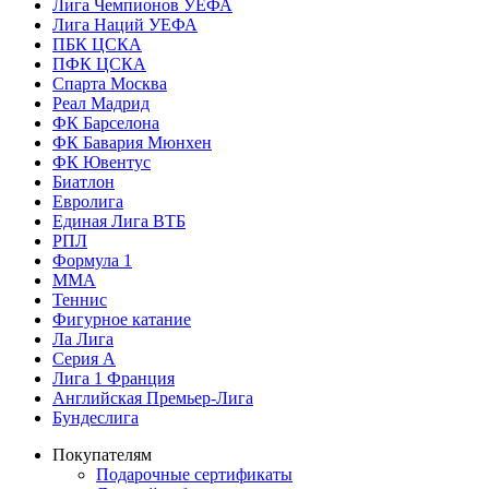
Лига Чемпионов УЕФА
Лига Наций УЕФА
ПБК ЦСКА
ПФК ЦСКА
Спарта Москва
Реал Мадрид
ФК Барселона
ФК Бавария Мюнхен
ФК Ювентус
Биатлон
Евролига
Единая Лига ВТБ
РПЛ
Формула 1
MMA
Теннис
Фигурное катание
Ла Лига
Серия А
Лига 1 Франция
Английская Премьер-Лига
Бундеслига
Покупателям
Подарочные сертификаты