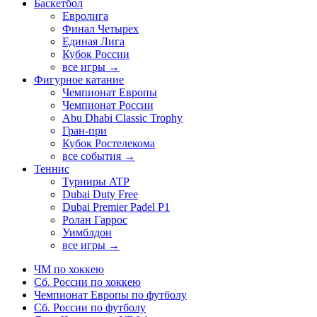
Баскетбол
Евролига
Финал Четырех
Единая Лига
Кубок России
все игры →
Фигурное катание
Чемпионат Европы
Чемпионат России
Abu Dhabi Classic Trophy
Гран-при
Кубок Ростелекома
все события →
Теннис
Турниры ATP
Dubai Duty Free
Dubai Premier Padel P1
Ролан Гаррос
Уимблдон
все игры →
ЧМ по хоккею
Сб. России по хоккею
Чемпионат Европы по футболу
Сб. России по футболу