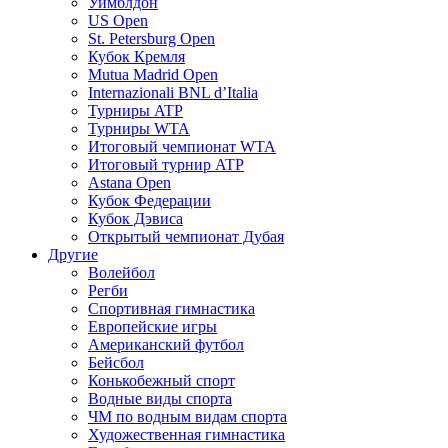
Уимблдон
US Open
St. Petersburg Open
Кубок Кремля
Mutua Madrid Open
Internazionali BNL d’Italia
Турниры ATP
Турниры WTA
Итоговый чемпионат WTA
Итоговый турнир ATP
Astana Open
Кубок Федерации
Кубок Дэвиса
Открытый чемпионат Дубая
Другие
Волейбол
Регби
Спортивная гимнастика
Европейские игры
Американский футбол
Бейсбол
Конькобежный спорт
Водные виды спорта
ЧМ по водным видам спорта
Художественная гимнастика