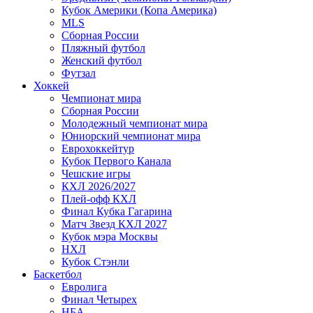
Кубок Америки (Копа Америка)
MLS
Сборная России
Пляжный футбол
Женский футбол
Футзал
Хоккей
Чемпионат мира
Сборная России
Молодежный чемпионат мира
Юниорский чемпионат мира
Еврохоккейтур
Кубок Первого Канала
Чешские игры
КХЛ 2026/2027
Плей-офф КХЛ
Финал Кубка Гагарина
Матч Звезд КХЛ 2027
Кубок мэра Москвы
НХЛ
Кубок Стэнли
Баскетбол
Евролига
Финал Четырех
НБА