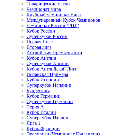
Товарищеские матчи
Чемпионат мира
Клубный чемпионат мира
Международный Кубок Чемпионов
Чемпионат России (РПЛ)
Кубок России
Суперкубок России
Первая Лига
Вторая лига
Английская Премьер-Лига
Кубок Англии
Суперкубок Англии
Кубок Английской Лиги
Испанская Примера
Кубок Испании
Суперкубок Испании
Бундеслига
Кубок Германии
Суперкубок Германии
Серия А
Кубок Италии
Суперкубок Италии
Лига 1
Кубок Франции
Эредивизи (Чемпионат Голландии)