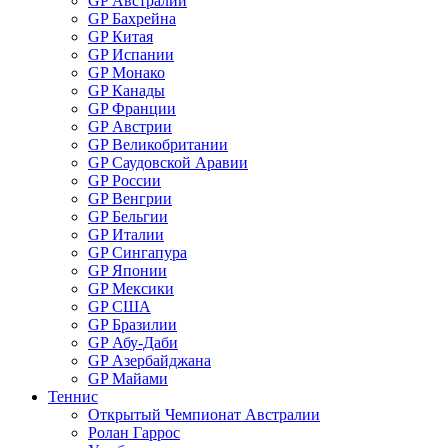
GP Австралии
GP Бахрейна
GP Китая
GP Испании
GP Монако
GP Канады
GP Франции
GP Австрии
GP Великобритании
GP Саудовской Аравии
GP России
GP Венгрии
GP Бельгии
GP Италии
GP Сингапура
GP Японии
GP Мексики
GP США
GP Бразилии
GP Абу-Даби
GP Азербайджана
GP Майами
Теннис
Открытый Чемпионат Австралии
Ролан Гаррос