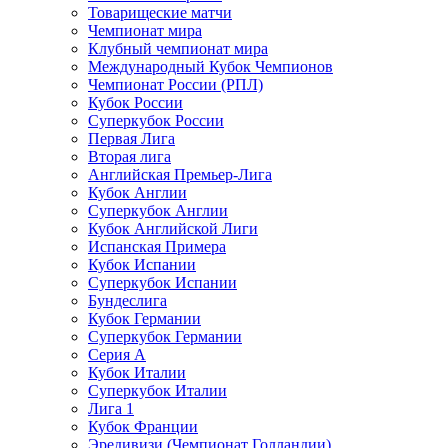
Товарищеские матчи
Чемпионат мира
Клубный чемпионат мира
Международный Кубок Чемпионов
Чемпионат России (РПЛ)
Кубок России
Суперкубок России
Первая Лига
Вторая лига
Английская Премьер-Лига
Кубок Англии
Суперкубок Англии
Кубок Английской Лиги
Испанская Примера
Кубок Испании
Суперкубок Испании
Бундеслига
Кубок Германии
Суперкубок Германии
Серия А
Кубок Италии
Суперкубок Италии
Лига 1
Кубок Франции
Эредивизи (Чемпионат Голландии)