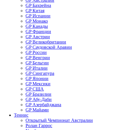
GP Австралии
GP Бахрейна
GP Китая
GP Испании
GP Монако
GP Канады
GP Франции
GP Австрии
GP Великобритании
GP Саудовской Аравии
GP России
GP Венгрии
GP Бельгии
GP Италии
GP Сингапура
GP Японии
GP Мексики
GP США
GP Бразилии
GP Абу-Даби
GP Азербайджана
GP Майами
Теннис
Открытый Чемпионат Австралии
Ролан Гаррос