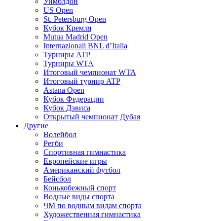
Уимблдон
US Open
St. Petersburg Open
Кубок Кремля
Mutua Madrid Open
Internazionali BNL d’Italia
Турниры ATP
Турниры WTA
Итоговый чемпионат WTA
Итоговый турнир ATP
Astana Open
Кубок Федерации
Кубок Дэвиса
Открытый чемпионат Дубая
Другие
Волейбол
Регби
Спортивная гимнастика
Европейские игры
Американский футбол
Бейсбол
Конькобежный спорт
Водные виды спорта
ЧМ по водным видам спорта
Художественная гимнастика