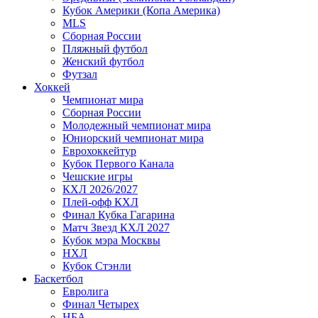
Кубок Америки (Копа Америка)
MLS
Сборная России
Пляжный футбол
Женский футбол
Футзал
Хоккей
Чемпионат мира
Сборная России
Молодежный чемпионат мира
Юниорский чемпионат мира
Еврохоккейтур
Кубок Первого Канала
Чешские игры
КХЛ 2026/2027
Плей-офф КХЛ
Финал Кубка Гагарина
Матч Звезд КХЛ 2027
Кубок мэра Москвы
НХЛ
Кубок Стэнли
Баскетбол
Евролига
Финал Четырех
НБА