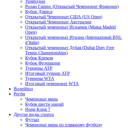
Уимблдон
Ролан Гаррос (Открытый Чемпионат Франции)
Кубок Дэвиса
Открытый Чемпионат США (US Open)
Открытый Чемпионат Австралии
Открытый чемпионат Испании (Mutua Madrid
Open)
Открытый чемпионат Италии (Internazionali BNL
d’Italia)
Открытый чемпионат Дубая (Dubai Duty Free
Tennis Championships)
Кубок Кремля
Кубок Федерации
Турниры ATP
Итоговый турнир ATP
Турниры WTA
Итоговый чемпионат WTA
Волейбол
Регби
Чемпионат мира
Кубок шести наций
Hong Kong 7
Другие виды спорта
Футзал
Чемпионат мира по пляжному футболу