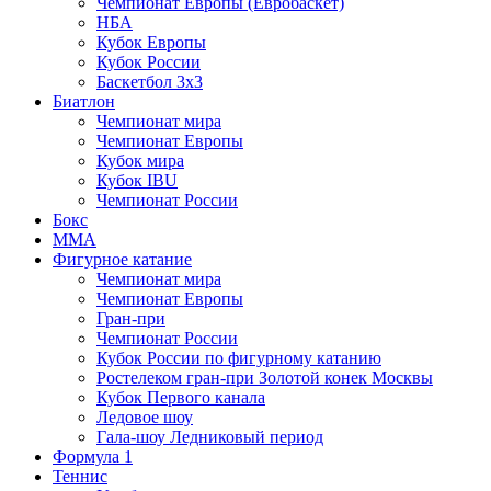
Чемпионат Европы (Евробаскет)
НБА
Кубок Европы
Кубок России
Баскетбол 3х3
Биатлон
Чемпионат мира
Чемпионат Европы
Кубок мира
Кубок IBU
Чемпионат России
Бокс
MMA
Фигурное катание
Чемпионат мира
Чемпионат Европы
Гран-при
Чемпионат России
Кубок России по фигурному катанию
Ростелеком гран-при Золотой конек Москвы
Кубок Первого канала
Ледовое шоу
Гала-шоу Ледниковый период
Формула 1
Теннис