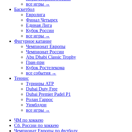
все игры →
Баскетбол
Евролига
Финал Четырех
Единая Лига
Кубок России
все игры →
Фигурное катание
Чемпионат Европы
Чемпионат России
Abu Dhabi Classic Trophy
Гран-при
Кубок Ростелекома
все события →
Теннис
Турниры ATP
Dubai Duty Free
Dubai Premier Padel P1
Ролан Гаррос
Уимблдон
все игры →
ЧМ по хоккею
Сб. России по хоккею
Чемпионат Европы по футболу