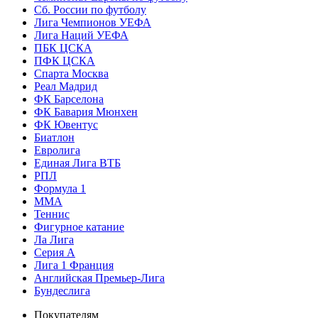
Сб. России по футболу
Лига Чемпионов УЕФА
Лига Наций УЕФА
ПБК ЦСКА
ПФК ЦСКА
Спарта Москва
Реал Мадрид
ФК Барселона
ФК Бавария Мюнхен
ФК Ювентус
Биатлон
Евролига
Единая Лига ВТБ
РПЛ
Формула 1
MMA
Теннис
Фигурное катание
Ла Лига
Серия А
Лига 1 Франция
Английская Премьер-Лига
Бундеслига
Покупателям