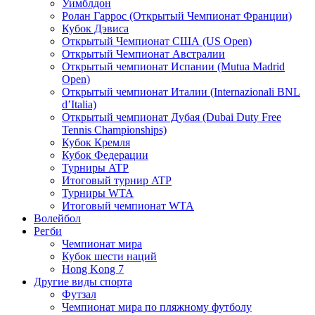
Уимблдон
Ролан Гаррос (Открытый Чемпионат Франции)
Кубок Дэвиса
Открытый Чемпионат США (US Open)
Открытый Чемпионат Австралии
Открытый чемпионат Испании (Mutua Madrid
Open)
Открытый чемпионат Италии (Internazionali BNL
d’Italia)
Открытый чемпионат Дубая (Dubai Duty Free
Tennis Championships)
Кубок Кремля
Кубок Федерации
Турниры ATP
Итоговый турнир ATP
Турниры WTA
Итоговый чемпионат WTA
Волейбол
Регби
Чемпионат мира
Кубок шести наций
Hong Kong 7
Другие виды спорта
Футзал
Чемпионат мира по пляжному футболу