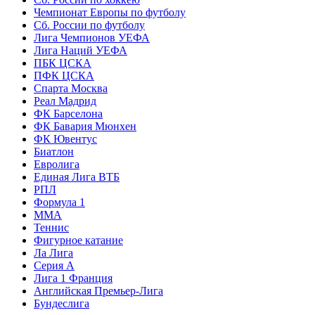
Чемпионат Европы по футболу
Сб. России по футболу
Лига Чемпионов УЕФА
Лига Наций УЕФА
ПБК ЦСКА
ПФК ЦСКА
Спарта Москва
Реал Мадрид
ФК Барселона
ФК Бавария Мюнхен
ФК Ювентус
Биатлон
Евролига
Единая Лига ВТБ
РПЛ
Формула 1
MMA
Теннис
Фигурное катание
Ла Лига
Серия А
Лига 1 Франция
Английская Премьер-Лига
Бундеслига