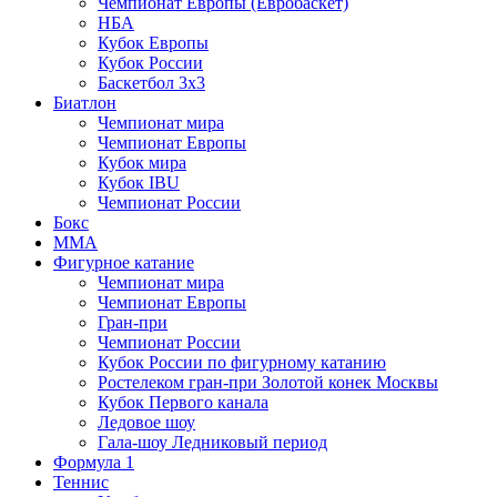
Чемпионат Европы (Евробаскет)
НБА
Кубок Европы
Кубок России
Баскетбол 3х3
Биатлон
Чемпионат мира
Чемпионат Европы
Кубок мира
Кубок IBU
Чемпионат России
Бокс
MMA
Фигурное катание
Чемпионат мира
Чемпионат Европы
Гран-при
Чемпионат России
Кубок России по фигурному катанию
Ростелеком гран-при Золотой конек Москвы
Кубок Первого канала
Ледовое шоу
Гала-шоу Ледниковый период
Формула 1
Теннис