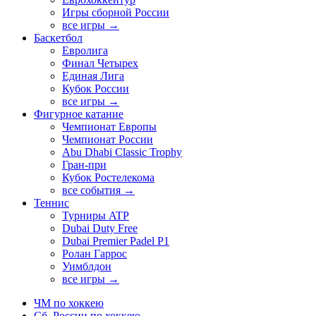
Игры сборной России
все игры →
Баскетбол
Евролига
Финал Четырех
Единая Лига
Кубок России
все игры →
Фигурное катание
Чемпионат Европы
Чемпионат России
Abu Dhabi Classic Trophy
Гран-при
Кубок Ростелекома
все события →
Теннис
Турниры ATP
Dubai Duty Free
Dubai Premier Padel P1
Ролан Гаррос
Уимблдон
все игры →
ЧМ по хоккею
Сб. России по хоккею