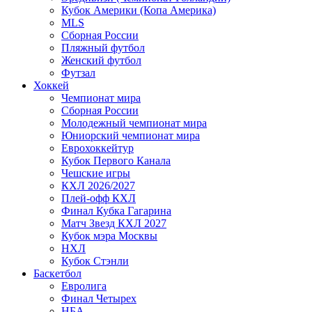
Кубок Америки (Копа Америка)
MLS
Сборная России
Пляжный футбол
Женский футбол
Футзал
Хоккей
Чемпионат мира
Сборная России
Молодежный чемпионат мира
Юниорский чемпионат мира
Еврохоккейтур
Кубок Первого Канала
Чешские игры
КХЛ 2026/2027
Плей-офф КХЛ
Финал Кубка Гагарина
Матч Звезд КХЛ 2027
Кубок мэра Москвы
НХЛ
Кубок Стэнли
Баскетбол
Евролига
Финал Четырех
НБА