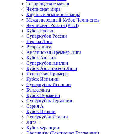
Товарищеские матчи
Чемпионат мира
Клубный чемпионат мира
Международный Кубок Чемпионов
Чемпионат России (РПЛ)
Кубок России
Суперкубок России
Первая Лига
Вторая лига
Английская Премьер-Лига
Кубок Англии
Суперкубок Англии
Кубок Английской Лиги
Испанская Примера
Кубок Испании
Суперкубок Испании
Бундеслига
Кубок Германии
Суперкубок Германии
Серия А
Кубок Италии
Суперкубок Италии
Лига 1
Кубок Франции
Эредивизи (Чемпионат Голландии)