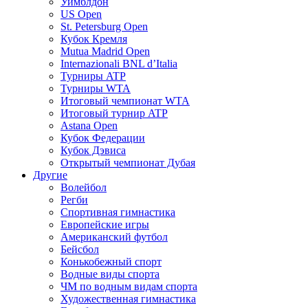
Уимблдон
US Open
St. Petersburg Open
Кубок Кремля
Mutua Madrid Open
Internazionali BNL d’Italia
Турниры ATP
Турниры WTA
Итоговый чемпионат WTA
Итоговый турнир ATP
Astana Open
Кубок Федерации
Кубок Дэвиса
Открытый чемпионат Дубая
Другие
Волейбол
Регби
Спортивная гимнастика
Европейские игры
Американский футбол
Бейсбол
Конькобежный спорт
Водные виды спорта
ЧМ по водным видам спорта
Художественная гимнастика