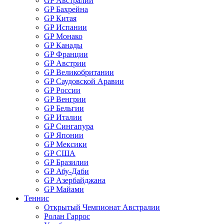
GP Австралии
GP Бахрейна
GP Китая
GP Испании
GP Монако
GP Канады
GP Франции
GP Австрии
GP Великобритании
GP Саудовской Аравии
GP России
GP Венгрии
GP Бельгии
GP Италии
GP Сингапура
GP Японии
GP Мексики
GP США
GP Бразилии
GP Абу-Даби
GP Азербайджана
GP Майами
Теннис
Открытый Чемпионат Австралии
Ролан Гаррос