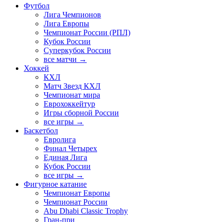
Футбол
Лига Чемпионов
Лига Европы
Чемпионат России (РПЛ)
Кубок России
Суперкубок России
все матчи →
Хоккей
КХЛ
Матч Звезд КХЛ
Чемпионат мира
Еврохоккейтур
Игры сборной России
все игры →
Баскетбол
Евролига
Финал Четырех
Единая Лига
Кубок России
все игры →
Фигурное катание
Чемпионат Европы
Чемпионат России
Abu Dhabi Classic Trophy
Гран-при