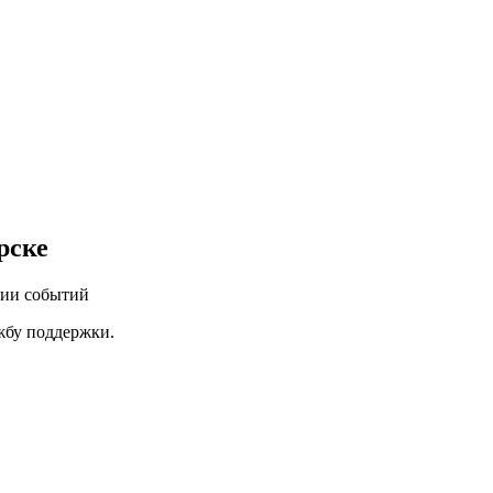
рске
нии событий
ужбу поддержки.