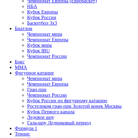
Чемпионат Европы (Евробаскет)
НБА
Кубок Европы
Кубок России
Баскетбол 3х3
Биатлон
Чемпионат мира
Чемпионат Европы
Кубок мира
Кубок IBU
Чемпионат России
Бокс
MMA
Фигурное катание
Чемпионат мира
Чемпионат Европы
Гран-при
Чемпионат России
Кубок России по фигурному катанию
Ростелеком гран-при Золотой конек Москвы
Кубок Первого канала
Ледовое шоу
Гала-шоу Ледниковый период
Формула 1
Теннис