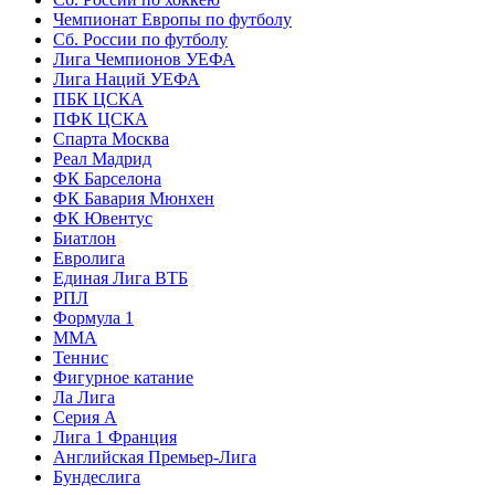
Чемпионат Европы по футболу
Сб. России по футболу
Лига Чемпионов УЕФА
Лига Наций УЕФА
ПБК ЦСКА
ПФК ЦСКА
Спарта Москва
Реал Мадрид
ФК Барселона
ФК Бавария Мюнхен
ФК Ювентус
Биатлон
Евролига
Единая Лига ВТБ
РПЛ
Формула 1
MMA
Теннис
Фигурное катание
Ла Лига
Серия А
Лига 1 Франция
Английская Премьер-Лига
Бундеслига