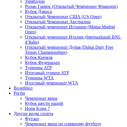
Уимблдон
Ролан Гаррос (Открытый Чемпионат Франции)
Кубок Дэвиса
Открытый Чемпионат США (US Open)
Открытый Чемпионат Австралии
Открытый чемпионат Испании (Mutua Madrid
Open)
Открытый чемпионат Италии (Internazionali BNL
d’Italia)
Открытый чемпионат Дубая (Dubai Duty Free
Tennis Championships)
Кубок Кремля
Кубок Федерации
Турниры ATP
Итоговый турнир ATP
Турниры WTA
Итоговый чемпионат WTA
Волейбол
Регби
Чемпионат мира
Кубок шести наций
Hong Kong 7
Другие виды спорта
Футзал
Чемпионат мира по пляжному футболу