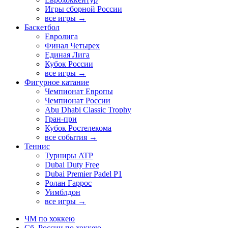
Игры сборной России
все игры →
Баскетбол
Евролига
Финал Четырех
Единая Лига
Кубок России
все игры →
Фигурное катание
Чемпионат Европы
Чемпионат России
Abu Dhabi Classic Trophy
Гран-при
Кубок Ростелекома
все события →
Теннис
Турниры ATP
Dubai Duty Free
Dubai Premier Padel P1
Ролан Гаррос
Уимблдон
все игры →
ЧМ по хоккею
Сб. России по хоккею