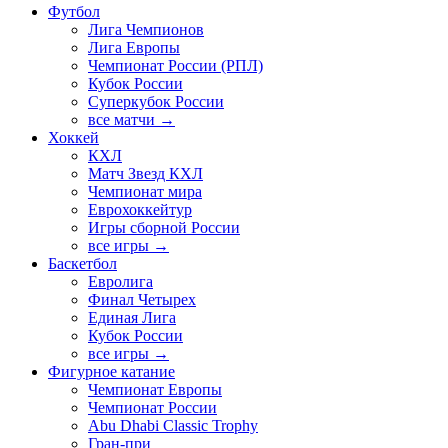
Футбол
Лига Чемпионов
Лига Европы
Чемпионат России (РПЛ)
Кубок России
Суперкубок России
все матчи →
Хоккей
КХЛ
Матч Звезд КХЛ
Чемпионат мира
Еврохоккейтур
Игры сборной России
все игры →
Баскетбол
Евролига
Финал Четырех
Единая Лига
Кубок России
все игры →
Фигурное катание
Чемпионат Европы
Чемпионат России
Abu Dhabi Classic Trophy
Гран-при