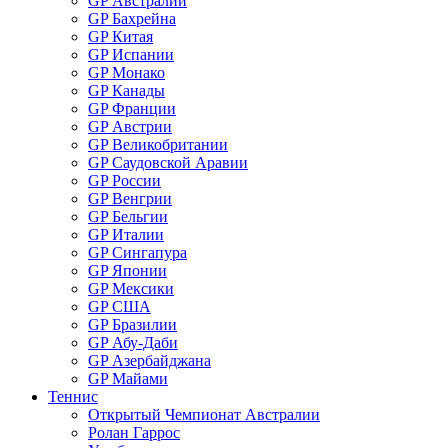
GP Австралии
GP Бахрейна
GP Китая
GP Испании
GP Монако
GP Канады
GP Франции
GP Австрии
GP Великобритании
GP Саудовской Аравии
GP России
GP Венгрии
GP Бельгии
GP Италии
GP Сингапура
GP Японии
GP Мексики
GP США
GP Бразилии
GP Абу-Даби
GP Азербайджана
GP Майами
Теннис
Открытый Чемпионат Австралии
Ролан Гаррос