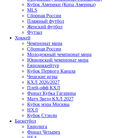
Кубок Америки (Копа Америка)
MLS
Сборная России
Пляжный футбол
Женский футбол
Футзал
Хоккей
Чемпионат мира
Сборная России
Молодежный чемпионат мира
Юниорский чемпионат мира
Еврохоккейтур
Кубок Первого Канала
Чешские игры
КХЛ 2026/2027
Плей-офф КХЛ
Финал Кубка Гагарина
Матч Звезд КХЛ 2027
Кубок мэра Москвы
НХЛ
Кубок Стэнли
Баскетбол
Евролига
Финал Четырех
НБА