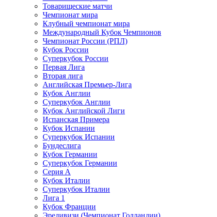
Товарищеские матчи
Чемпионат мира
Клубный чемпионат мира
Международный Кубок Чемпионов
Чемпионат России (РПЛ)
Кубок России
Суперкубок России
Первая Лига
Вторая лига
Английская Премьер-Лига
Кубок Англии
Суперкубок Англии
Кубок Английской Лиги
Испанская Примера
Кубок Испании
Суперкубок Испании
Бундеслига
Кубок Германии
Суперкубок Германии
Серия А
Кубок Италии
Суперкубок Италии
Лига 1
Кубок Франции
Эредивизи (Чемпионат Голландии)