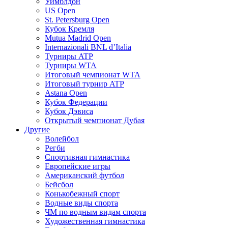
Уимблдон
US Open
St. Petersburg Open
Кубок Кремля
Mutua Madrid Open
Internazionali BNL d’Italia
Турниры ATP
Турниры WTA
Итоговый чемпионат WTA
Итоговый турнир ATP
Astana Open
Кубок Федерации
Кубок Дэвиса
Открытый чемпионат Дубая
Другие
Волейбол
Регби
Спортивная гимнастика
Европейские игры
Американский футбол
Бейсбол
Конькобежный спорт
Водные виды спорта
ЧМ по водным видам спорта
Художественная гимнастика