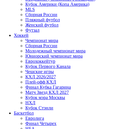
Кубок Америки (Копа Америка)
MLS
Сборная России
Пляжный футбол
Женский футбол
Футзал
Хоккей
Чемпионат мира
Сборная России
Молодежный чемпионат мира
Юниорский чемпионат мира
Еврохоккейтур
Кубок Первого Канала
Чешские игры
КХЛ 2026/2027
Плей-офф КХЛ
Финал Кубка Гагарина
Матч Звезд КХЛ 2027
Кубок мэра Москвы
НХЛ
Кубок Стэнли
Баскетбол
Евролига
Финал Четырех
НБА