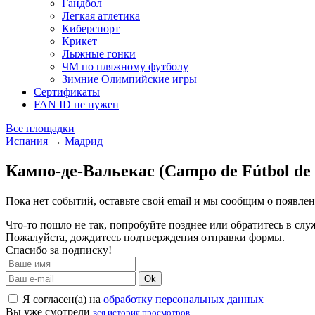
Гандбол
Легкая атлетика
Киберспорт
Крикет
Лыжные гонки
ЧМ по пляжному футболу
Зимние Олимпийские игры
Сертификаты
FAN ID не нужен
Все площадки
Испания
→
Мадрид
Кампо-де-Вальекас (Campo de Fútbol de 
Пока нет событий, оставьте свой email и мы сообщим о появле
Что-то пошло не так, попробуйте позднее или обратитесь в сл
Пожалуйста, дождитесь подтверждения отправки формы.
Спасибо за подписку!
Ok
Я согласен(а) на
обработку персональных данных
Вы уже смотрели
вся история просмотров