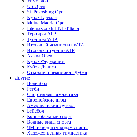
Уимблдон
US Open
St. Petersburg Open
Кубок Кремля
Mutua Madrid Open
Internazionali BNL d’Italia
Турниры ATP
Турниры WTA
Итоговый чемпионат WTA
Итоговый турнир ATP
Astana Open
Кубок Федерации
Кубок Дэвиса
Открытый чемпионат Дубая
Другие
Волейбол
Регби
Спортивная гимнастика
Европейские игры
Американский футбол
Бейсбол
Конькобежный спорт
Водные виды спорта
ЧМ по водным видам спорта
Художественная гимнастика