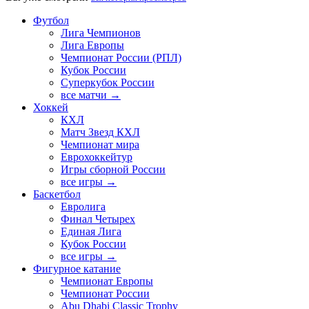
Футбол
Лига Чемпионов
Лига Европы
Чемпионат России (РПЛ)
Кубок России
Суперкубок России
все матчи →
Хоккей
КХЛ
Матч Звезд КХЛ
Чемпионат мира
Еврохоккейтур
Игры сборной России
все игры →
Баскетбол
Евролига
Финал Четырех
Единая Лига
Кубок России
все игры →
Фигурное катание
Чемпионат Европы
Чемпионат России
Abu Dhabi Classic Trophy