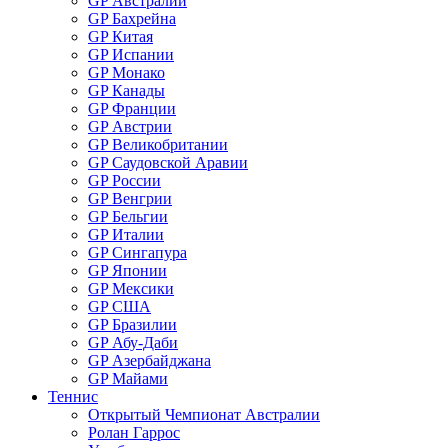
GP Австралии
GP Бахрейна
GP Китая
GP Испании
GP Монако
GP Канады
GP Франции
GP Австрии
GP Великобритании
GP Саудовской Аравии
GP России
GP Венгрии
GP Бельгии
GP Италии
GP Сингапура
GP Японии
GP Мексики
GP США
GP Бразилии
GP Абу-Даби
GP Азербайджана
GP Майами
Теннис
Открытый Чемпионат Австралии
Ролан Гаррос