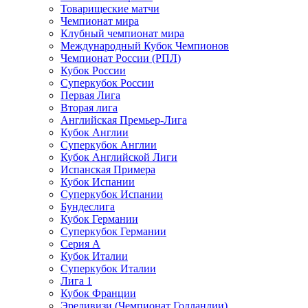
Товарищеские матчи
Чемпионат мира
Клубный чемпионат мира
Международный Кубок Чемпионов
Чемпионат России (РПЛ)
Кубок России
Суперкубок России
Первая Лига
Вторая лига
Английская Премьер-Лига
Кубок Англии
Суперкубок Англии
Кубок Английской Лиги
Испанская Примера
Кубок Испании
Суперкубок Испании
Бундеслига
Кубок Германии
Суперкубок Германии
Серия А
Кубок Италии
Суперкубок Италии
Лига 1
Кубок Франции
Эредивизи (Чемпионат Голландии)