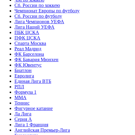
Сб. России по хоккею
Чемпионат Европы по футболу
Сб. России по футболу
Лига Чемпионов УЕФА
Лига Наций УЕФА
ПБК ЦСКА
ПФК ЦСКА
Спарта Москва
Реал Мадрид
ФК Барселона
ФК Бавария Мюнхен
ФК Ювентус
Биатлон
Евролига
Единая Лига ВТБ
РПЛ
Формула 1
MMA
Теннис
Фигурное катание
Ла Лига
Серия А
Лига 1 Франция
Английская Премьер-Лига