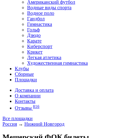
Американский футбол
Водные виды спорта
Водное поло
Гандбол
Гимнастика
Гольф
Дзюдо
Карате
Киберспорт
Крикет
Легкая атлетика
Художественная гимнастика
Клубы
Сборные
Площадки
Доставка и оплата
О компании
Контакты
816
Отзывы
Все площадки
Россия
→
Нижний Новгород
Мещерский ФОК билеты