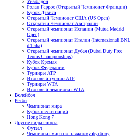
Уимблдон
Ролан Гаррос (Открытый Чемпионат Франции)
Кубок Дэвиса
Открытый Чемпионат США (US Open)
Открытый Чемпионат Австралии
Открытый чемпионат Испании (Mutua Madrid
Open)
Открытый чемпионат Италии (Internazionali BNL
d’Italia)
Открытый чемпионат Дубая (Dubai Duty Free
Tennis Championships)
Кубок Кремля
Кубок Федерации
Турниры ATP
Итоговый турнир ATP
Турниры WTA
Итоговый чемпионат WTA
Волейбол
Регби
Чемпионат мира
Кубок шести наций
Hong Kong 7
Другие виды спорта
Футзал
Чемпионат мира по пляжному футболу