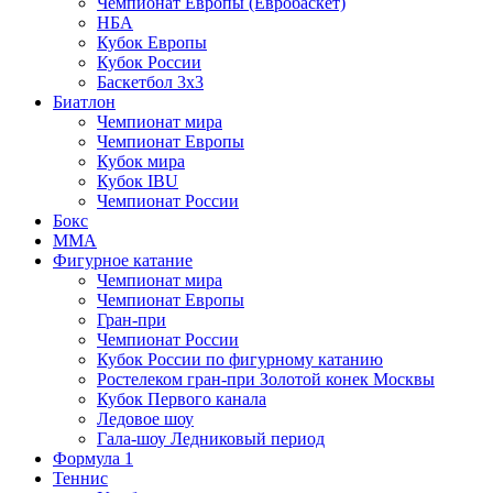
Чемпионат Европы (Евробаскет)
НБА
Кубок Европы
Кубок России
Баскетбол 3х3
Биатлон
Чемпионат мира
Чемпионат Европы
Кубок мира
Кубок IBU
Чемпионат России
Бокс
MMA
Фигурное катание
Чемпионат мира
Чемпионат Европы
Гран-при
Чемпионат России
Кубок России по фигурному катанию
Ростелеком гран-при Золотой конек Москвы
Кубок Первого канала
Ледовое шоу
Гала-шоу Ледниковый период
Формула 1
Теннис