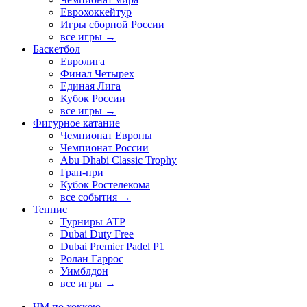
Еврохоккейтур
Игры сборной России
все игры →
Баскетбол
Евролига
Финал Четырех
Единая Лига
Кубок России
все игры →
Фигурное катание
Чемпионат Европы
Чемпионат России
Abu Dhabi Classic Trophy
Гран-при
Кубок Ростелекома
все события →
Теннис
Турниры ATP
Dubai Duty Free
Dubai Premier Padel P1
Ролан Гаррос
Уимблдон
все игры →
ЧМ по хоккею