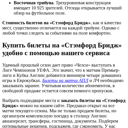
Восточная трибуна
. Трехуровневая конструкция
вмещает 10 925 зрителей. Отсюда открывается лучший
обзор на футбольное поле.
Стоимость билетов на «Стэмфорд Бридж»
, как и качество
мест, существенно отличается на каждой трибуне. Однако с
любой точки следить за событиями на поле комфортно.
Купить билеты на «Стэмфорд Бридж»
удобно с помощью нашего сервиса
Удачный прошлый сезон дает право «Челси» выступать в
Лиге Чемпионов УЕФА. Это значит, что к матчам Премьер-
лиги и Кубка Англии добавится минимум четыре домашних
игры в Еврокубках.
Билеты на матчи АПЛ
и ЛЧ необходимо
заказывать заранее. Учитывая количество абонементов, в
свободной продаже остается совсем немного пропусков.
Выбрать подходящие места и
заказать билеты на «Стэмфорд
Бридж»
можно на нашем сайте. Предзаказ открыт на все
матчи текущего сезона. Мы не только продаем билеты, но
организуем комплексную поездку в столицу Англии:
авиаперелет, трансферы, гостиница, документы. Подберем
оптимальные решения, подскажем, где сэкономить. У нас