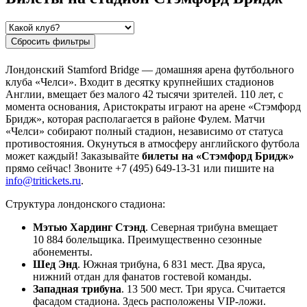
Сбросить фильтры
Лондонский Stamford Bridge — домашняя арена футбольного
клуба «Челси». Входит в десятку крупнейших стадионов
Англии, вмещает без малого 42 тысячи зрителей. 110 лет, с
момента основания, Аристократы играют на арене «Стэмфорд
Бридж», которая располагается в районе Фулем. Матчи
«Челси» собирают полный стадион, независимо от статуса
противостояния. Окунуться в атмосферу английского футбола
может каждый! Заказывайте
билеты на «Стэмфорд Бридж»
прямо сейчас! Звоните +7 (495) 649-13-31 или пишите на
info@tritickets.ru
.
Структура лондонского стадиона:
Мэтью Хардинг Стэнд
. Северная трибуна вмещает
10 884 болельщика. Преимущественно сезонные
абонементы.
Шед Энд
. Южная трибуна, 6 831 мест. Два яруса,
нижний отдан для фанатов гостевой команды.
Западная трибуна
. 13 500 мест. Три яруса. Считается
фасадом стадиона. Здесь расположены VIP-ложи.