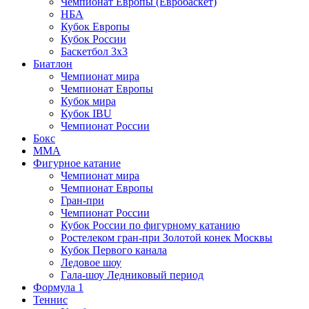
Чемпионат Европы (Евробаскет)
НБА
Кубок Европы
Кубок России
Баскетбол 3х3
Биатлон
Чемпионат мира
Чемпионат Европы
Кубок мира
Кубок IBU
Чемпионат России
Бокс
MMA
Фигурное катание
Чемпионат мира
Чемпионат Европы
Гран-при
Чемпионат России
Кубок России по фигурному катанию
Ростелеком гран-при Золотой конек Москвы
Кубок Первого канала
Ледовое шоу
Гала-шоу Ледниковый период
Формула 1
Теннис