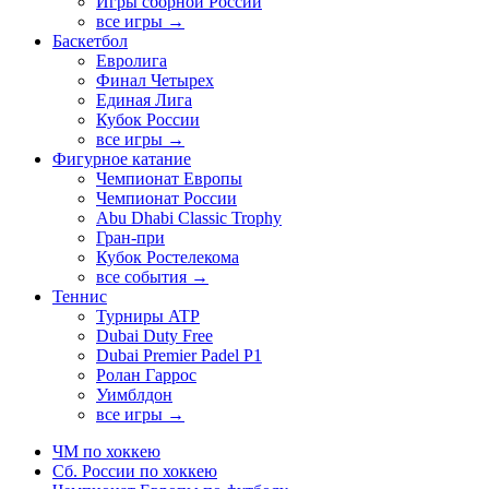
Игры сборной России
все игры →
Баскетбол
Евролига
Финал Четырех
Единая Лига
Кубок России
все игры →
Фигурное катание
Чемпионат Европы
Чемпионат России
Abu Dhabi Classic Trophy
Гран-при
Кубок Ростелекома
все события →
Теннис
Турниры ATP
Dubai Duty Free
Dubai Premier Padel P1
Ролан Гаррос
Уимблдон
все игры →
ЧМ по хоккею
Сб. России по хоккею