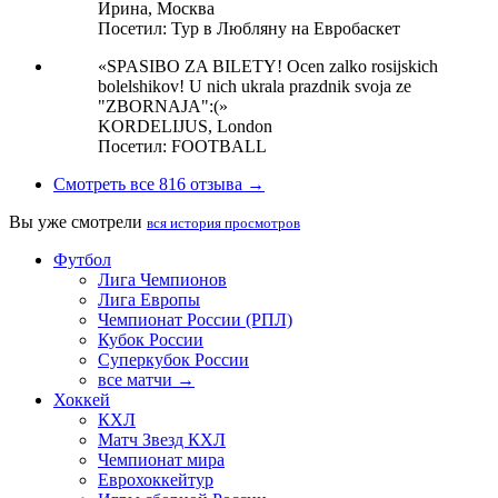
Ирина,
Москва
Посетил: Тур в Любляну на Евробаскет
«SPASIBO ZA BILETY! Ocen zalko rosijskich
bolelshikov! U nich ukrala prazdnik svoja ze
"ZBORNAJA":(»
KORDELIJUS,
London
Посетил: FOOTBALL
Смотреть все 816 отзыва →
Вы уже смотрели
вся история просмотров
Футбол
Лига Чемпионов
Лига Европы
Чемпионат России (РПЛ)
Кубок России
Суперкубок России
все матчи →
Хоккей
КХЛ
Матч Звезд КХЛ
Чемпионат мира
Еврохоккейтур