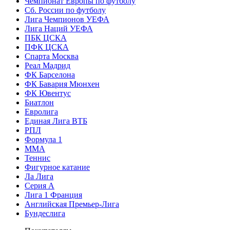
Чемпионат Европы по футболу
Сб. России по футболу
Лига Чемпионов УЕФА
Лига Наций УЕФА
ПБК ЦСКА
ПФК ЦСКА
Спарта Москва
Реал Мадрид
ФК Барселона
ФК Бавария Мюнхен
ФК Ювентус
Биатлон
Евролига
Единая Лига ВТБ
РПЛ
Формула 1
MMA
Теннис
Фигурное катание
Ла Лига
Серия А
Лига 1 Франция
Английская Премьер-Лига
Бундеслига