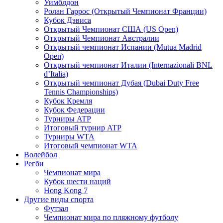
Уимблдон
Ролан Гаррос (Открытый Чемпионат Франции)
Кубок Дэвиса
Открытый Чемпионат США (US Open)
Открытый Чемпионат Австралии
Открытый чемпионат Испании (Mutua Madrid
Open)
Открытый чемпионат Италии (Internazionali BNL
d’Italia)
Открытый чемпионат Дубая (Dubai Duty Free
Tennis Championships)
Кубок Кремля
Кубок Федерации
Турниры ATP
Итоговый турнир ATP
Турниры WTA
Итоговый чемпионат WTA
Волейбол
Регби
Чемпионат мира
Кубок шести наций
Hong Kong 7
Другие виды спорта
Футзал
Чемпионат мира по пляжному футболу