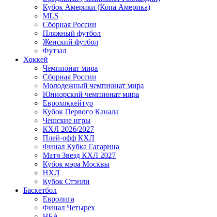
Кубок Америки (Копа Америка)
MLS
Сборная России
Пляжный футбол
Женский футбол
Футзал
Хоккей
Чемпионат мира
Сборная России
Молодежный чемпионат мира
Юниорский чемпионат мира
Еврохоккейтур
Кубок Первого Канала
Чешские игры
КХЛ 2026/2027
Плей-офф КХЛ
Финал Кубка Гагарина
Матч Звезд КХЛ 2027
Кубок мэра Москвы
НХЛ
Кубок Стэнли
Баскетбол
Евролига
Финал Четырех
НБА