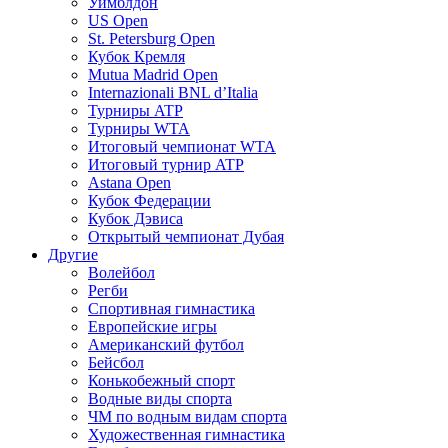
Уимблдон
US Open
St. Petersburg Open
Кубок Кремля
Mutua Madrid Open
Internazionali BNL d’Italia
Турниры ATP
Турниры WTA
Итоговый чемпионат WTA
Итоговый турнир ATP
Astana Open
Кубок Федерации
Кубок Дэвиса
Открытый чемпионат Дубая
Другие
Волейбол
Регби
Спортивная гимнастика
Европейские игры
Американский футбол
Бейсбол
Конькобежный спорт
Водные виды спорта
ЧМ по водным видам спорта
Художественная гимнастика