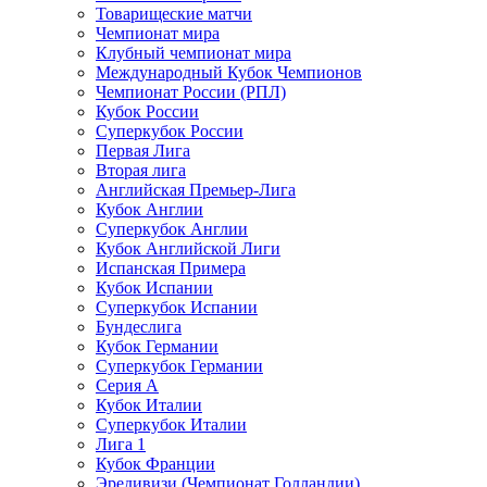
Товарищеские матчи
Чемпионат мира
Клубный чемпионат мира
Международный Кубок Чемпионов
Чемпионат России (РПЛ)
Кубок России
Суперкубок России
Первая Лига
Вторая лига
Английская Премьер-Лига
Кубок Англии
Суперкубок Англии
Кубок Английской Лиги
Испанская Примера
Кубок Испании
Суперкубок Испании
Бундеслига
Кубок Германии
Суперкубок Германии
Серия А
Кубок Италии
Суперкубок Италии
Лига 1
Кубок Франции
Эредивизи (Чемпионат Голландии)