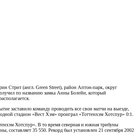
 Стрит (англ. Green Street), район Аптон-парк, округ
получил по названию замка Анны Болейн, который
располагается.
ытие заставило команду проводить все свои матчи на выезде,
родной стадион «Вест Хэм» проиграл «Тоттенхэм Хотспур» 0:1.
тенхэм Хотспур». В то время северная и южная трибуны
ы, составляет 35 550. Рекорд был установлен 21 сентября 2002