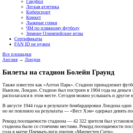
Гандбол
Легкая атлетика
Киберспорт
Крикет
Лыжные гонки
ЧМ по пляжному футболу
Зимние Олимпийские игры
Сертификаты
FAN ID не нужен
Все площадки
Англия
→
Лондон
Билеты на стадион Болейн Граунд
Также известен как «Аптон Парк». Стадион принадлежит футбол
Ньюхэм, Лондон. Стадион был построен в 1904 года на деньги
располагался в этом месте. Сегодня можно услышать и другое 
В августе 1944 года в результате бомбардировки Лондона один 
но не повлияло на результаты — «Вест Хэм» одержал девять по
Рекорд посещаемости стадиона — 42 322 зрителя был установле
стадиона были со стоячими местами. Рекорд посещаемости посл
года в матче Премьер-лиги против «Манчестер Сити».