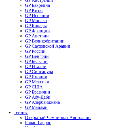
GP Австралии
GP Бахрейна
GP Китая
GP Испании
GP Монако
GP Канады
GP Франции
GP Австрии
GP Великобритании
GP Саудовской Аравии
GP России
GP Венгрии
GP Бельгии
GP Италии
GP Сингапура
GP Японии
GP Мексики
GP США
GP Бразилии
GP Абу-Даби
GP Азербайджана
GP Майами
Теннис
Открытый Чемпионат Австралии
Ролан Гаррос