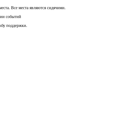
места. Все места являются сидячими.
нии событий
ужбу поддержки.