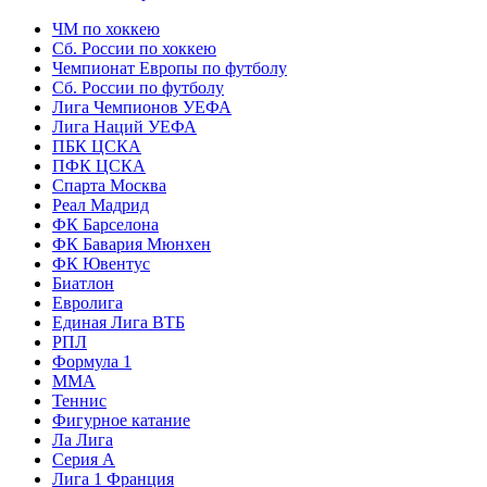
ЧМ по хоккею
Сб. России по хоккею
Чемпионат Европы по футболу
Сб. России по футболу
Лига Чемпионов УЕФА
Лига Наций УЕФА
ПБК ЦСКА
ПФК ЦСКА
Спарта Москва
Реал Мадрид
ФК Барселона
ФК Бавария Мюнхен
ФК Ювентус
Биатлон
Евролига
Единая Лига ВТБ
РПЛ
Формула 1
MMA
Теннис
Фигурное катание
Ла Лига
Серия А
Лига 1 Франция