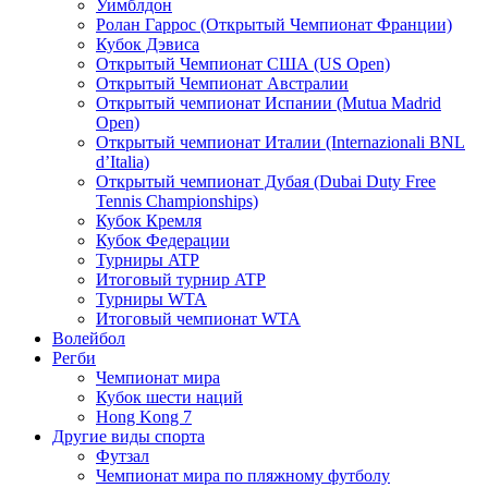
Уимблдон
Ролан Гаррос (Открытый Чемпионат Франции)
Кубок Дэвиса
Открытый Чемпионат США (US Open)
Открытый Чемпионат Австралии
Открытый чемпионат Испании (Mutua Madrid
Open)
Открытый чемпионат Италии (Internazionali BNL
d’Italia)
Открытый чемпионат Дубая (Dubai Duty Free
Tennis Championships)
Кубок Кремля
Кубок Федерации
Турниры ATP
Итоговый турнир ATP
Турниры WTA
Итоговый чемпионат WTA
Волейбол
Регби
Чемпионат мира
Кубок шести наций
Hong Kong 7
Другие виды спорта
Футзал
Чемпионат мира по пляжному футболу