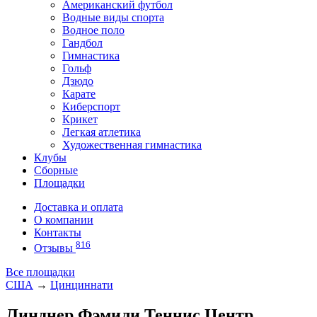
Американский футбол
Водные виды спорта
Водное поло
Гандбол
Гимнастика
Гольф
Дзюдо
Карате
Киберспорт
Крикет
Легкая атлетика
Художественная гимнастика
Клубы
Сборные
Площадки
Доставка и оплата
О компании
Контакты
816
Отзывы
Все площадки
США
→
Цинциннати
Линднер Фэмили Теннис Центр