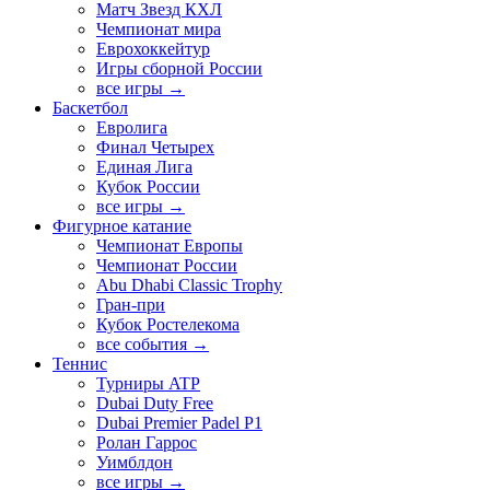
Матч Звезд КХЛ
Чемпионат мира
Еврохоккейтур
Игры сборной России
все игры →
Баскетбол
Евролига
Финал Четырех
Единая Лига
Кубок России
все игры →
Фигурное катание
Чемпионат Европы
Чемпионат России
Abu Dhabi Classic Trophy
Гран-при
Кубок Ростелекома
все события →
Теннис
Турниры ATP
Dubai Duty Free
Dubai Premier Padel P1
Ролан Гаррос
Уимблдон
все игры →