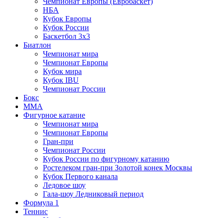
Чемпионат Европы (Евробаскет)
НБА
Кубок Европы
Кубок России
Баскетбол 3х3
Биатлон
Чемпионат мира
Чемпионат Европы
Кубок мира
Кубок IBU
Чемпионат России
Бокс
MMA
Фигурное катание
Чемпионат мира
Чемпионат Европы
Гран-при
Чемпионат России
Кубок России по фигурному катанию
Ростелеком гран-при Золотой конек Москвы
Кубок Первого канала
Ледовое шоу
Гала-шоу Ледниковый период
Формула 1
Теннис