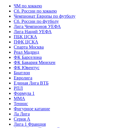
ЧМ по хоккею
Сб. России по хоккею
Чемпионат Европы по футболу
Сб. России по футболу
Лига Чемпионов УЕФА
Лига Наций УЕФА
ПБК ЦСКА
ПФК ЦСКА
Спарта Москва
Реал Мадрид
ФК Барселона
ФК Бавария Мюнхен
ФК Ювентус
Биатлон
Евролига
Единая Лига ВТБ
РПЛ
Формула 1
MMA
Теннис
Фигурное катание
Ла Лига
Серия А
Лига 1 Франция