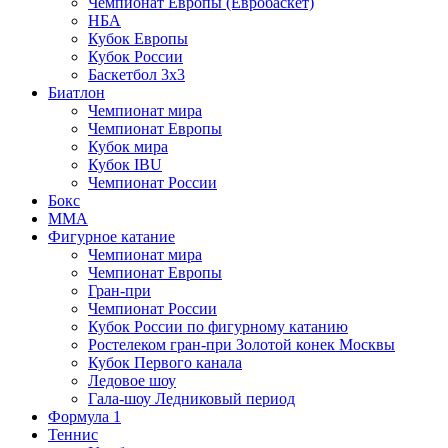
Чемпионат Европы (Евробаскет)
НБА
Кубок Европы
Кубок России
Баскетбол 3х3
Биатлон
Чемпионат мира
Чемпионат Европы
Кубок мира
Кубок IBU
Чемпионат России
Бокс
MMA
Фигурное катание
Чемпионат мира
Чемпионат Европы
Гран-при
Чемпионат России
Кубок России по фигурному катанию
Ростелеком гран-при Золотой конек Москвы
Кубок Первого канала
Ледовое шоу
Гала-шоу Ледниковый период
Формула 1
Теннис