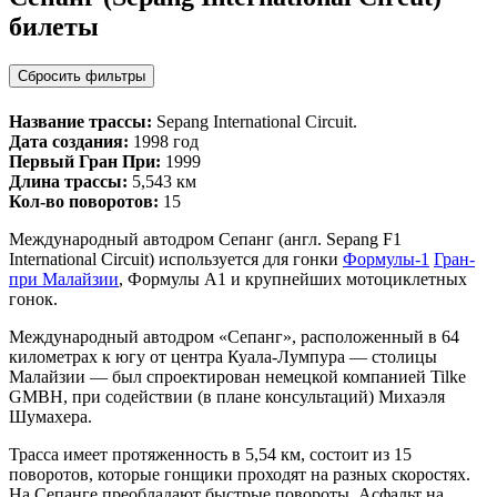
билеты
Сбросить фильтры
Название трассы:
Sepang International Circuit.
Дата создания:
1998 год
Первый Гран При:
1999
Длина трассы:
5,543 км
Кол-во поворотов:
15
Международный автодром Сепанг (англ. Sepang F1
International Circuit) используется для гонки
Формулы-1
Гран-
при Малайзии
, Формулы А1 и крупнейших мотоциклетных
гонок.
Международный автодром «Сепанг», расположенный в 64
километрах к югу от центра Куала-Лумпура — столицы
Малайзии — был спроектирован немецкой компанией Tilke
GMBH, при содействии (в плане консультаций) Михаэля
Шумахера.
Трасса имеет протяженность в 5,54 км, состоит из 15
поворотов, которые гонщики проходят на разных скоростях.
На Сепанге преобладают быстрые повороты. Асфальт на