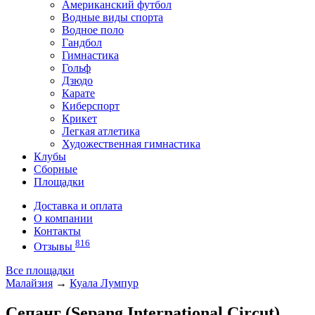
Американский футбол
Водные виды спорта
Водное поло
Гандбол
Гимнастика
Гольф
Дзюдо
Карате
Киберспорт
Крикет
Легкая атлетика
Художественная гимнастика
Клубы
Сборные
Площадки
Доставка и оплата
О компании
Контакты
816
Отзывы
Все площадки
Малайзия
→
Куала Лумпур
Сепанг (Sepang International Circut)