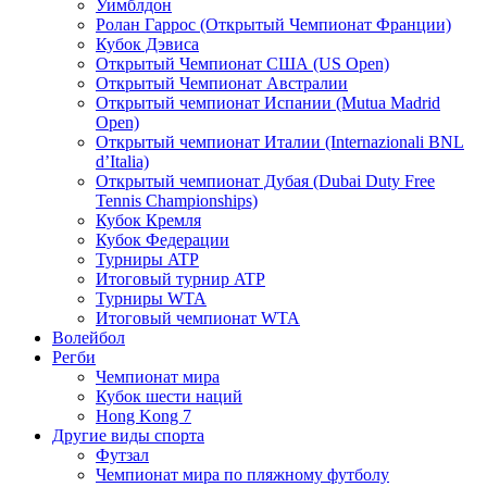
Уимблдон
Ролан Гаррос (Открытый Чемпионат Франции)
Кубок Дэвиса
Открытый Чемпионат США (US Open)
Открытый Чемпионат Австралии
Открытый чемпионат Испании (Mutua Madrid
Open)
Открытый чемпионат Италии (Internazionali BNL
d’Italia)
Открытый чемпионат Дубая (Dubai Duty Free
Tennis Championships)
Кубок Кремля
Кубок Федерации
Турниры ATP
Итоговый турнир ATP
Турниры WTA
Итоговый чемпионат WTA
Волейбол
Регби
Чемпионат мира
Кубок шести наций
Hong Kong 7
Другие виды спорта
Футзал
Чемпионат мира по пляжному футболу