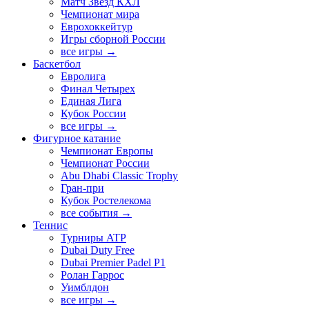
Матч Звезд КХЛ
Чемпионат мира
Еврохоккейтур
Игры сборной России
все игры →
Баскетбол
Евролига
Финал Четырех
Единая Лига
Кубок России
все игры →
Фигурное катание
Чемпионат Европы
Чемпионат России
Abu Dhabi Classic Trophy
Гран-при
Кубок Ростелекома
все события →
Теннис
Турниры ATP
Dubai Duty Free
Dubai Premier Padel P1
Ролан Гаррос
Уимблдон
все игры →