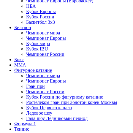
Чемпионат Европы (Евробаскет)
НБА
Кубок Европы
Кубок России
Баскетбол 3х3
Биатлон
Чемпионат мира
Чемпионат Европы
Кубок мира
Кубок IBU
Чемпионат России
Бокс
MMA
Фигурное катание
Чемпионат мира
Чемпионат Европы
Гран-при
Чемпионат России
Кубок России по фигурному катанию
Ростелеком гран-при Золотой конек Москвы
Кубок Первого канала
Ледовое шоу
Гала-шоу Ледниковый период
Формула 1
Теннис