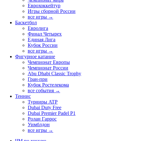
Еврохоккейтур
Игры сборной России
все игры →
Баскетбол
Евролига
Финал Четырех
Единая Лига
Кубок России
все игры →
Фигурное катание
Чемпионат Европы
Чемпионат России
Abu Dhabi Classic Trophy
Гран-при
Кубок Ростелекома
все события →
Теннис
Турниры ATP
Dubai Duty Free
Dubai Premier Padel P1
Ролан Гаррос
Уимблдон
все игры →
ЧМ по хоккею