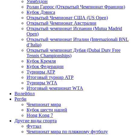
Уимблдон
Ролан Гаррос (Открытый Чемпионат Франции)
Кубок Дэвиса
Открытый Чемпионат США (US Open)
Открытый Чемпионат Австралии
Открытый чемпионат Испании (Mutua Madrid
Open)
Открытый чемпионат Италии (Internazionali BNL
d’Italia)
Открытый чемпионат Дубая (Dubai Duty Free
Tennis Championships)
Кубок Кремля
Кубок Федерации
Турниры ATP
Итоговый турнир ATP
Турниры WTA
Итоговый чемпионат WTA
Волейбол
Регби
Чемпионат мира
Кубок шести наций
Hong Kong 7
Другие виды спорта
Футзал
Чемпионат мира по пляжному футболу