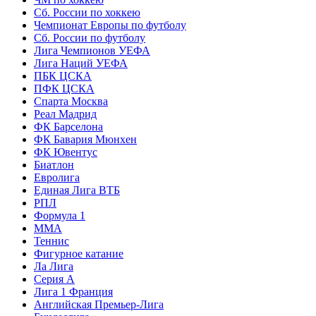
Сб. России по хоккею
Чемпионат Европы по футболу
Сб. России по футболу
Лига Чемпионов УЕФА
Лига Наций УЕФА
ПБК ЦСКА
ПФК ЦСКА
Спарта Москва
Реал Мадрид
ФК Барселона
ФК Бавария Мюнхен
ФК Ювентус
Биатлон
Евролига
Единая Лига ВТБ
РПЛ
Формула 1
MMA
Теннис
Фигурное катание
Ла Лига
Серия А
Лига 1 Франция
Английская Премьер-Лига