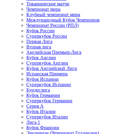
Товарищеские матчи
Чемпионат мира
Клубный чемпионат мира
Международный Кубок Чемпионов
Чемпионат России (РПЛ)
Кубок России
Суперкубок России
Первая Лига
Вторая лига
Английская Премьер-Лига
Кубок Англии
Суперкубок Англии
Кубок Английской Лиги
Испанская Примера
Кубок Испании
Суперкубок Испании
Бундеслига
Кубок Германии
Суперкубок Германии
Серия А
Кубок Италии
Суперкубок Италии
Лига 1
Кубок Франции
Эредивизи (Чемпионат Голландии)