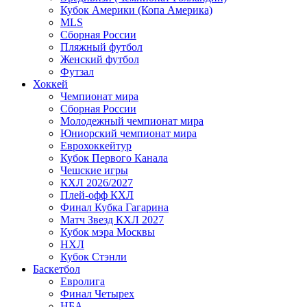
Кубок Америки (Копа Америка)
MLS
Сборная России
Пляжный футбол
Женский футбол
Футзал
Хоккей
Чемпионат мира
Сборная России
Молодежный чемпионат мира
Юниорский чемпионат мира
Еврохоккейтур
Кубок Первого Канала
Чешские игры
КХЛ 2026/2027
Плей-офф КХЛ
Финал Кубка Гагарина
Матч Звезд КХЛ 2027
Кубок мэра Москвы
НХЛ
Кубок Стэнли
Баскетбол
Евролига
Финал Четырех
НБА