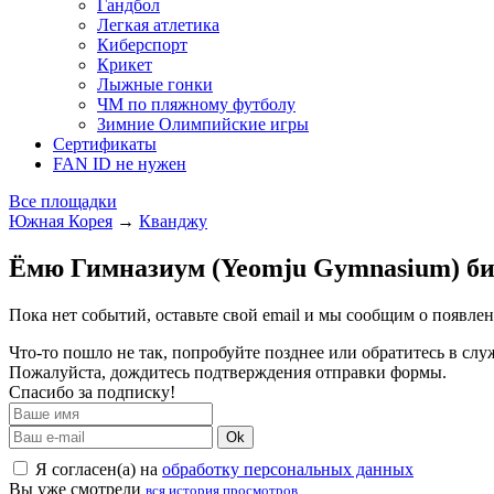
Гандбол
Легкая атлетика
Киберспорт
Крикет
Лыжные гонки
ЧМ по пляжному футболу
Зимние Олимпийские игры
Сертификаты
FAN ID не нужен
Все площадки
Южная Корея
→
Кванджу
Ёмю Гимназиум (Yeomju Gymnasium) б
Пока нет событий, оставьте свой email и мы сообщим о появле
Что-то пошло не так, попробуйте позднее или обратитесь в сл
Пожалуйста, дождитесь подтверждения отправки формы.
Спасибо за подписку!
Ok
Я согласен(а) на
обработку персональных данных
Вы уже смотрели
вся история просмотров