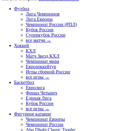
Футбол
Лига Чемпионов
Лига Европы
Чемпионат России (РПЛ)
Кубок России
Суперкубок России
все матчи →
Хоккей
КХЛ
Матч Звезд КХЛ
Чемпионат мира
Еврохоккейтур
Игры сборной России
все игры →
Баскетбол
Евролига
Финал Четырех
Единая Лига
Кубок России
все игры →
Фигурное катание
Чемпионат Европы
Чемпионат России
Abu Dhabi Classic Trophy