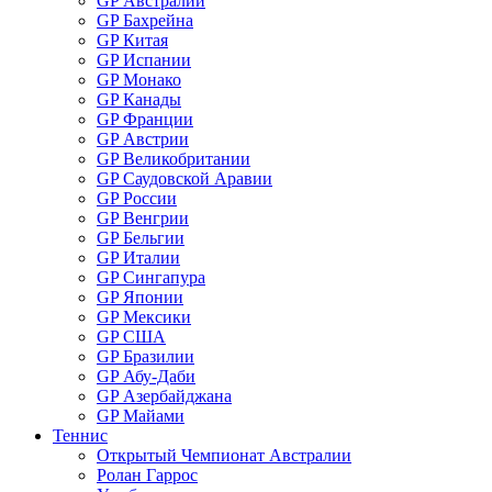
GP Австралии
GP Бахрейна
GP Китая
GP Испании
GP Монако
GP Канады
GP Франции
GP Австрии
GP Великобритании
GP Саудовской Аравии
GP России
GP Венгрии
GP Бельгии
GP Италии
GP Сингапура
GP Японии
GP Мексики
GP США
GP Бразилии
GP Абу-Даби
GP Азербайджана
GP Майами
Теннис
Открытый Чемпионат Австралии
Ролан Гаррос