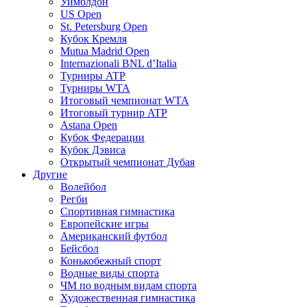
Уимблдон
US Open
St. Petersburg Open
Кубок Кремля
Mutua Madrid Open
Internazionali BNL d’Italia
Турниры ATP
Турниры WTA
Итоговый чемпионат WTA
Итоговый турнир ATP
Astana Open
Кубок Федерации
Кубок Дэвиса
Открытый чемпионат Дубая
Другие
Волейбол
Регби
Спортивная гимнастика
Европейские игры
Американский футбол
Бейсбол
Конькобежный спорт
Водные виды спорта
ЧМ по водным видам спорта
Художественная гимнастика