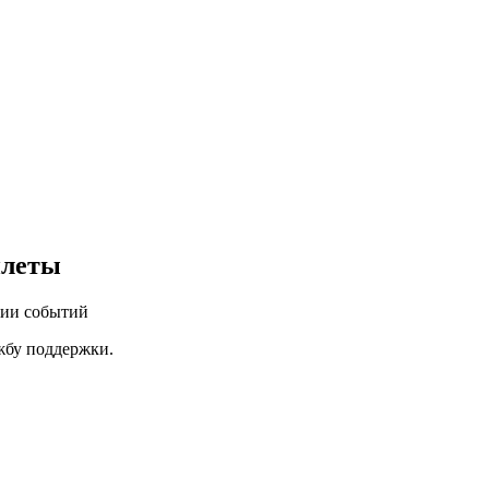
илеты
нии событий
ужбу поддержки.