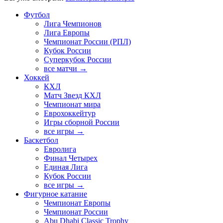
Футбол
Лига Чемпионов
Лига Европы
Чемпионат России (РПЛ)
Кубок России
Суперкубок России
все матчи →
Хоккей
КХЛ
Матч Звезд КХЛ
Чемпионат мира
Еврохоккейтур
Игры сборной России
все игры →
Баскетбол
Евролига
Финал Четырех
Единая Лига
Кубок России
все игры →
Фигурное катание
Чемпионат Европы
Чемпионат России
Abu Dhabi Classic Trophy