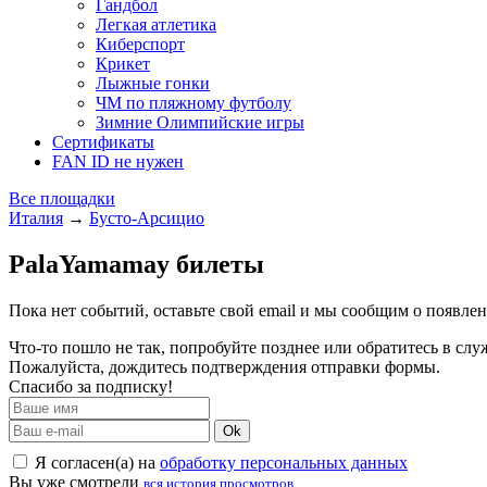
Гандбол
Легкая атлетика
Киберспорт
Крикет
Лыжные гонки
ЧМ по пляжному футболу
Зимние Олимпийские игры
Сертификаты
FAN ID не нужен
Все площадки
Италия
→
Бусто-Арсицио
PalaYamamay билеты
Пока нет событий, оставьте свой email и мы сообщим о появле
Что-то пошло не так, попробуйте позднее или обратитесь в сл
Пожалуйста, дождитесь подтверждения отправки формы.
Спасибо за подписку!
Ok
Я согласен(а) на
обработку персональных данных
Вы уже смотрели
вся история просмотров