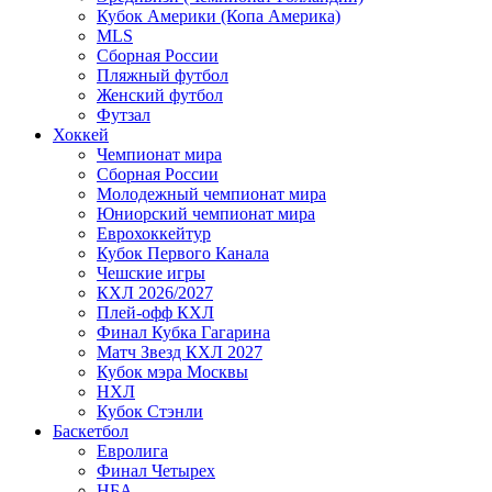
Кубок Америки (Копа Америка)
MLS
Сборная России
Пляжный футбол
Женский футбол
Футзал
Хоккей
Чемпионат мира
Сборная России
Молодежный чемпионат мира
Юниорский чемпионат мира
Еврохоккейтур
Кубок Первого Канала
Чешские игры
КХЛ 2026/2027
Плей-офф КХЛ
Финал Кубка Гагарина
Матч Звезд КХЛ 2027
Кубок мэра Москвы
НХЛ
Кубок Стэнли
Баскетбол
Евролига
Финал Четырех
НБА