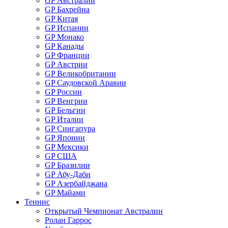
GP Австралии
GP Бахрейна
GP Китая
GP Испании
GP Монако
GP Канады
GP Франции
GP Австрии
GP Великобритании
GP Саудовской Аравии
GP России
GP Венгрии
GP Бельгии
GP Италии
GP Сингапура
GP Японии
GP Мексики
GP США
GP Бразилии
GP Абу-Даби
GP Азербайджана
GP Майами
Теннис
Открытый Чемпионат Австралии
Ролан Гаррос