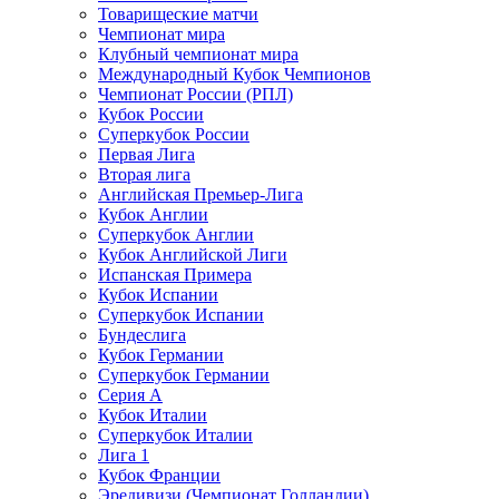
Товарищеские матчи
Чемпионат мира
Клубный чемпионат мира
Международный Кубок Чемпионов
Чемпионат России (РПЛ)
Кубок России
Суперкубок России
Первая Лига
Вторая лига
Английская Премьер-Лига
Кубок Англии
Суперкубок Англии
Кубок Английской Лиги
Испанская Примера
Кубок Испании
Суперкубок Испании
Бундеслига
Кубок Германии
Суперкубок Германии
Серия А
Кубок Италии
Суперкубок Италии
Лига 1
Кубок Франции
Эредивизи (Чемпионат Голландии)