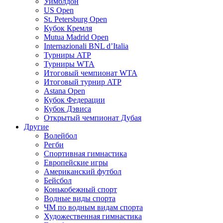
Уимблдон
US Open
St. Petersburg Open
Кубок Кремля
Mutua Madrid Open
Internazionali BNL d’Italia
Турниры ATP
Турниры WTA
Итоговый чемпионат WTA
Итоговый турнир ATP
Astana Open
Кубок Федерации
Кубок Дэвиса
Открытый чемпионат Дубая
Другие
Волейбол
Регби
Спортивная гимнастика
Европейские игры
Американский футбол
Бейсбол
Конькобежный спорт
Водные виды спорта
ЧМ по водным видам спорта
Художественная гимнастика