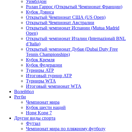
Уимблдон
Ролан Гаррос (Открытый Чемпионат Франции)
Кубок Дэвиса
Открытый Чемпионат США (US Open)
Открытый Чемпионат Австралии
Открытый чемпионат Испании (Mutua Madrid
Open)
Открытый чемпионат Италии (Internazionali BNL
d’Italia)
Открытый чемпионат Дубая (Dubai Duty Free
Tennis Championships)
Кубок Кремля
Кубок Федерации
Турниры ATP
Итоговый турнир ATP
Турниры WTA
Итоговый чемпионат WTA
Волейбол
Регби
Чемпионат мира
Кубок шести наций
Hong Kong 7
Другие виды спорта
Футзал
Чемпионат мира по пляжному футболу