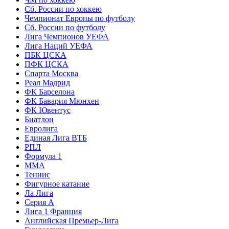
Сб. России по хоккею
Чемпионат Европы по футболу
Сб. России по футболу
Лига Чемпионов УЕФА
Лига Наций УЕФА
ПБК ЦСКА
ПФК ЦСКА
Спарта Москва
Реал Мадрид
ФК Барселона
ФК Бавария Мюнхен
ФК Ювентус
Биатлон
Евролига
Единая Лига ВТБ
РПЛ
Формула 1
MMA
Теннис
Фигурное катание
Ла Лига
Серия А
Лига 1 Франция
Английская Премьер-Лига