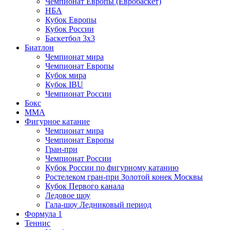
Чемпионат Европы (Евробаскет)
НБА
Кубок Европы
Кубок России
Баскетбол 3х3
Биатлон
Чемпионат мира
Чемпионат Европы
Кубок мира
Кубок IBU
Чемпионат России
Бокс
MMA
Фигурное катание
Чемпионат мира
Чемпионат Европы
Гран-при
Чемпионат России
Кубок России по фигурному катанию
Ростелеком гран-при Золотой конек Москвы
Кубок Первого канала
Ледовое шоу
Гала-шоу Ледниковый период
Формула 1
Теннис