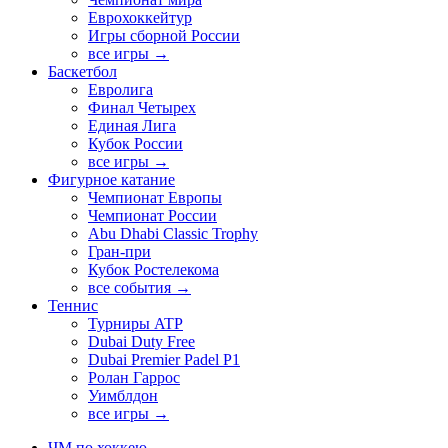
Еврохоккейтур
Игры сборной России
все игры →
Баскетбол
Евролига
Финал Четырех
Единая Лига
Кубок России
все игры →
Фигурное катание
Чемпионат Европы
Чемпионат России
Abu Dhabi Classic Trophy
Гран-при
Кубок Ростелекома
все события →
Теннис
Турниры ATP
Dubai Duty Free
Dubai Premier Padel P1
Ролан Гаррос
Уимблдон
все игры →
ЧМ по хоккею