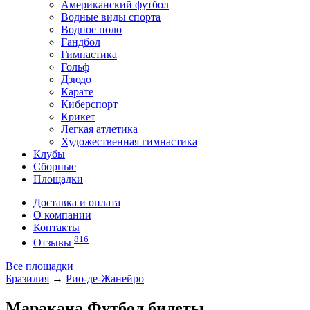
Американский футбол
Водные виды спорта
Водное поло
Гандбол
Гимнастика
Гольф
Дзюдо
Карате
Киберспорт
Крикет
Легкая атлетика
Художественная гимнастика
Клубы
Сборные
Площадки
Доставка и оплата
О компании
Контакты
816
Отзывы
Все площадки
Бразилия
→
Рио-де-Жанейро
Маракана Футбол билеты