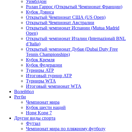
Уимблдон
Ролан Гаррос (Открытый Чемпионат Франции)
Кубок Дэвиса
Открытый Чемпионат США (US Open)
Открытый Чемпионат Австралии
Открытый чемпионат Испании (Mutua Madrid
Open)
Открытый чемпионат Италии (Internazionali BNL
d’Italia)
Открытый чемпионат Дубая (Dubai Duty Free
Tennis Championships)
Кубок Кремля
Кубок Федерации
Турниры ATP
Итоговый турнир ATP
Турниры WTA
Итоговый чемпионат WTA
Волейбол
Регби
Чемпионат мира
Кубок шести наций
Hong Kong 7
Другие виды спорта
Футзал
Чемпионат мира по пляжному футболу