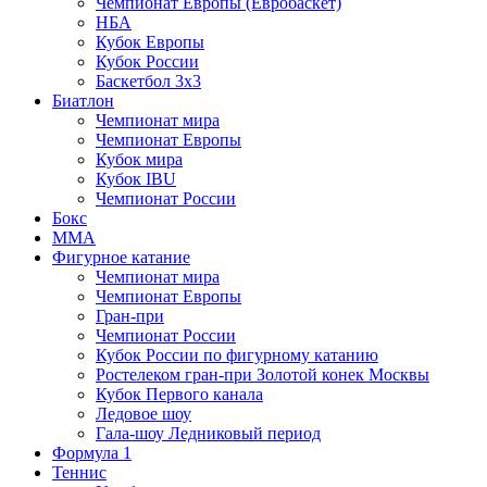
Чемпионат Европы (Евробаскет)
НБА
Кубок Европы
Кубок России
Баскетбол 3х3
Биатлон
Чемпионат мира
Чемпионат Европы
Кубок мира
Кубок IBU
Чемпионат России
Бокс
MMA
Фигурное катание
Чемпионат мира
Чемпионат Европы
Гран-при
Чемпионат России
Кубок России по фигурному катанию
Ростелеком гран-при Золотой конек Москвы
Кубок Первого канала
Ледовое шоу
Гала-шоу Ледниковый период
Формула 1
Теннис