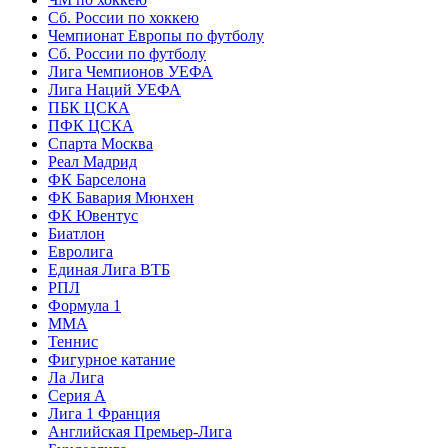
Сб. России по хоккею
Чемпионат Европы по футболу
Сб. России по футболу
Лига Чемпионов УЕФА
Лига Наций УЕФА
ПБК ЦСКА
ПФК ЦСКА
Спарта Москва
Реал Мадрид
ФК Барселона
ФК Бавария Мюнхен
ФК Ювентус
Биатлон
Евролига
Единая Лига ВТБ
РПЛ
Формула 1
MMA
Теннис
Фигурное катание
Ла Лига
Серия А
Лига 1 Франция
Английская Премьер-Лига