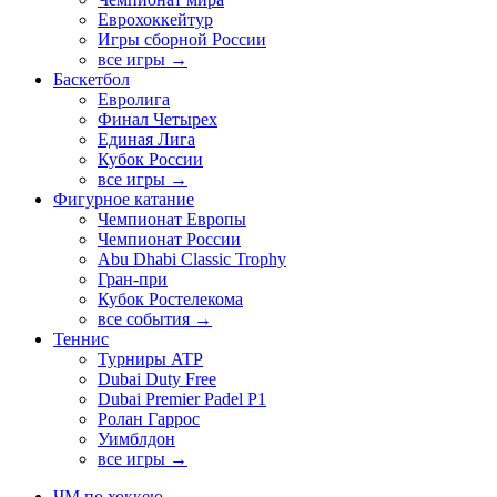
Еврохоккейтур
Игры сборной России
все игры →
Баскетбол
Евролига
Финал Четырех
Единая Лига
Кубок России
все игры →
Фигурное катание
Чемпионат Европы
Чемпионат России
Abu Dhabi Classic Trophy
Гран-при
Кубок Ростелекома
все события →
Теннис
Турниры ATP
Dubai Duty Free
Dubai Premier Padel P1
Ролан Гаррос
Уимблдон
все игры →
ЧМ по хоккею