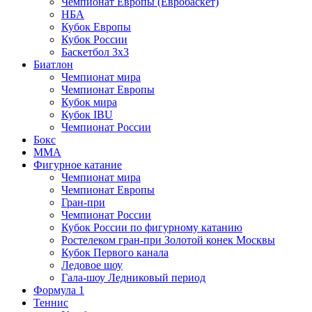
Чемпионат Европы (Евробаскет)
НБА
Кубок Европы
Кубок России
Баскетбол 3х3
Биатлон
Чемпионат мира
Чемпионат Европы
Кубок мира
Кубок IBU
Чемпионат России
Бокс
MMA
Фигурное катание
Чемпионат мира
Чемпионат Европы
Гран-при
Чемпионат России
Кубок России по фигурному катанию
Ростелеком гран-при Золотой конек Москвы
Кубок Первого канала
Ледовое шоу
Гала-шоу Ледниковый период
Формула 1
Теннис