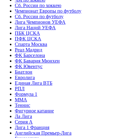
Сб. России по хоккею
Чемпионат Европы по футболу
Сб. России по футболу
Лига Чемпионов УЕФА
Лига Наций УЕФА
ПБК ЦСКА
ПФК ЦСКА
Спарта Москва
Реал Мадрид
ФК Барселона
ФК Бавария Мюнхен
ФК Ювентус
Биатлон
Евролига
Единая Лига ВТБ
РПЛ
Формула 1
MMA
Теннис
Фигурное катание
Ла Лига
Серия А
Лига 1 Франция
Английская Премьер-Лига