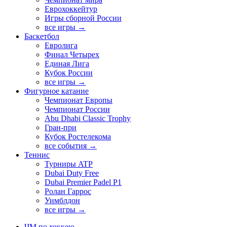
Еврохоккейтур
Игры сборной России
все игры →
Баскетбол
Евролига
Финал Четырех
Единая Лига
Кубок России
все игры →
Фигурное катание
Чемпионат Европы
Чемпионат России
Abu Dhabi Classic Trophy
Гран-при
Кубок Ростелекома
все события →
Теннис
Турниры ATP
Dubai Duty Free
Dubai Premier Padel P1
Ролан Гаррос
Уимблдон
все игры →
ЧМ по хоккею