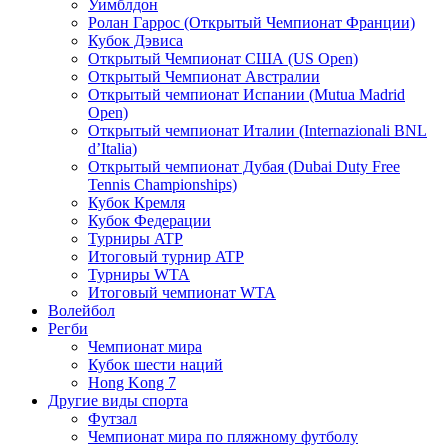
Уимблдон
Ролан Гаррос (Открытый Чемпионат Франции)
Кубок Дэвиса
Открытый Чемпионат США (US Open)
Открытый Чемпионат Австралии
Открытый чемпионат Испании (Mutua Madrid
Open)
Открытый чемпионат Италии (Internazionali BNL
d’Italia)
Открытый чемпионат Дубая (Dubai Duty Free
Tennis Championships)
Кубок Кремля
Кубок Федерации
Турниры ATP
Итоговый турнир ATP
Турниры WTA
Итоговый чемпионат WTA
Волейбол
Регби
Чемпионат мира
Кубок шести наций
Hong Kong 7
Другие виды спорта
Футзал
Чемпионат мира по пляжному футболу