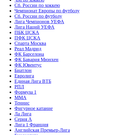
Сб. России по хоккею
Чемпионат Европы по футболу
Сб. России по футболу
Лига Чемпионов УЕФА
Лига Наций УЕФА
ПБК ЦСКА
ПФК ЦСКА
Спарта Москва
Реал Мадрид
ФК Барселона
ФК Бавария Мюнхен
ФК Ювентус
Биатлон
Евролига
Единая Лига ВТБ
РПЛ
Формула 1
MMA
Теннис
Фигурное катание
Ла Лига
Серия А
Лига 1 Франция
Английская Премьер-Лига