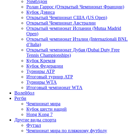
Уимблдон
Ролан Гаррос (Открытый Чемпионат Франции)
Кубок Дэвиса
Открытый Чемпионат США (US Open)
Открытый Чемпионат Австралии
Открытый чемпионат Испании (Mutua Madrid
Open)
Открытый чемпионат Италии (Internazionali BNL
d’Italia)
Открытый чемпионат Дубая (Dubai Duty Free
Tennis Championships)
Кубок Кремля
Кубок Федерации
Турниры ATP
Итоговый турнир ATP
Турниры WTA
Итоговый чемпионат WTA
Волейбол
Регби
Чемпионат мира
Кубок шести наций
Hong Kong 7
Другие виды спорта
Футзал
Чемпионат мира по пляжному футболу