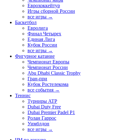
Еврохоккейтур
Игры сборной России
все игры →
Баскетбол
Евролига
Финал Четырех
Единая Лига
Кубок России
все игры →
Фигурное катание
Чемпионат Европы
Чемпионат России
Abu Dhabi Classic Trophy
Гран-при
Кубок Ростелекома
все события →
Теннис
Турниры ATP
Dubai Duty Free
Dubai Premier Padel P1
Ролан Гаррос
Уимблдон
все игры →
ЧМ по хоккею