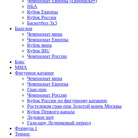
Чемпионат Европы (Евробаскет)
НБА
Кубок Европы
Кубок России
Баскетбол 3х3
Биатлон
Чемпионат мира
Чемпионат Европы
Кубок мира
Кубок IBU
Чемпионат России
Бокс
MMA
Фигурное катание
Чемпионат мира
Чемпионат Европы
Гран-при
Чемпионат России
Кубок России по фигурному катанию
Ростелеком гран-при Золотой конек Москвы
Кубок Первого канала
Ледовое шоу
Гала-шоу Ледниковый период
Формула 1
Теннис