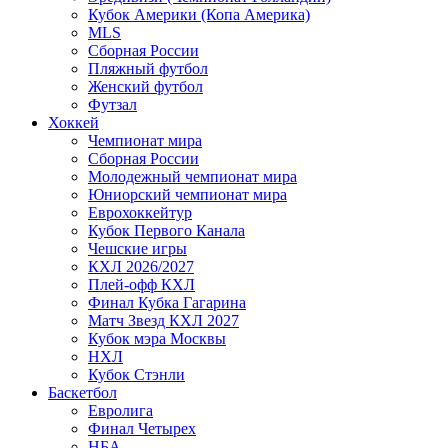
Кубок Америки (Копа Америка)
MLS
Сборная России
Пляжный футбол
Женский футбол
Футзал
Хоккей
Чемпионат мира
Сборная России
Молодежный чемпионат мира
Юниорский чемпионат мира
Еврохоккейтур
Кубок Первого Канала
Чешские игры
КХЛ 2026/2027
Плей-офф КХЛ
Финал Кубка Гагарина
Матч Звезд КХЛ 2027
Кубок мэра Москвы
НХЛ
Кубок Стэнли
Баскетбол
Евролига
Финал Четырех
НБА