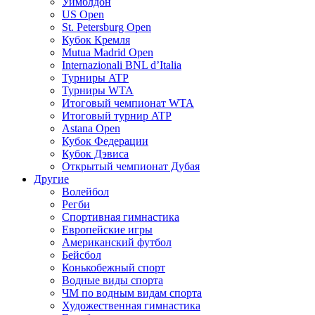
Уимблдон
US Open
St. Petersburg Open
Кубок Кремля
Mutua Madrid Open
Internazionali BNL d’Italia
Турниры ATP
Турниры WTA
Итоговый чемпионат WTA
Итоговый турнир ATP
Astana Open
Кубок Федерации
Кубок Дэвиса
Открытый чемпионат Дубая
Другие
Волейбол
Регби
Спортивная гимнастика
Европейские игры
Американский футбол
Бейсбол
Конькобежный спорт
Водные виды спорта
ЧМ по водным видам спорта
Художественная гимнастика