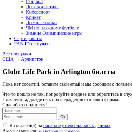
Гандбол
Легкая атлетика
Киберспорт
Крикет
Лыжные гонки
ЧМ по пляжному футболу
Зимние Олимпийские игры
Сертификаты
FAN ID не нужен
Все площадки
США
→
Арлингтон
Globe Life Park in Arlington билеты
Пока нет событий, оставьте свой email и мы сообщим о появле
Что-то пошло не так, попробуйте позднее или обратитесь в сл
Пожалуйста, дождитесь подтверждения отправки формы.
Спасибо за подписку!
Ok
Я согласен(а) на
обработку персональных данных
Вы уже смотрели
вся история просмотров