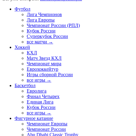
Футбол
Лига Чемпионов
Лига Европы
Чемпионат России (РПЛ)
Кубок России
Суперкубок России
все матчи →
Хоккей
КХЛ
Матч Звезд КХЛ
Чемпионат мира
Еврохоккейтур
Игры сборной России
все игры →
Баскетбол
Евролига
Финал Четырех
Единая Лига
Кубок России
все игры →
Фигурное катание
Чемпионат Европы
Чемпионат России
Abu Dhabi Classic Trophy