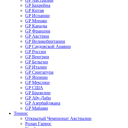
GP Австралии
GP Бахрейна
GP Китая
GP Испании
GP Монако
GP Канады
GP Франции
GP Австрии
GP Великобритании
GP Саудовской Аравии
GP России
GP Венгрии
GP Бельгии
GP Италии
GP Сингапура
GP Японии
GP Мексики
GP США
GP Бразилии
GP Абу-Даби
GP Азербайджана
GP Майами
Теннис
Открытый Чемпионат Австралии
Ролан Гаррос