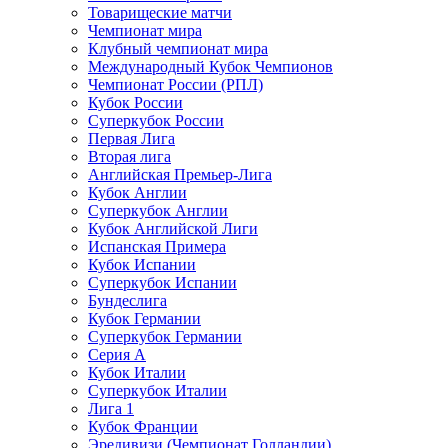
Товарищеские матчи
Чемпионат мира
Клубный чемпионат мира
Международный Кубок Чемпионов
Чемпионат России (РПЛ)
Кубок России
Суперкубок России
Первая Лига
Вторая лига
Английская Премьер-Лига
Кубок Англии
Суперкубок Англии
Кубок Английской Лиги
Испанская Примера
Кубок Испании
Суперкубок Испании
Бундеслига
Кубок Германии
Суперкубок Германии
Серия А
Кубок Италии
Суперкубок Италии
Лига 1
Кубок Франции
Эредивизи (Чемпионат Голландии)