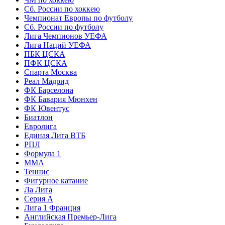
Сб. России по хоккею
Чемпионат Европы по футболу
Сб. России по футболу
Лига Чемпионов УЕФА
Лига Наций УЕФА
ПБК ЦСКА
ПФК ЦСКА
Спарта Москва
Реал Мадрид
ФК Барселона
ФК Бавария Мюнхен
ФК Ювентус
Биатлон
Евролига
Единая Лига ВТБ
РПЛ
Формула 1
MMA
Теннис
Фигурное катание
Ла Лига
Серия А
Лига 1 Франция
Английская Премьер-Лига