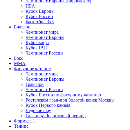
Чемпионат Европы (Евробаскет)
НБА
Кубок Европы
Кубок России
Баскетбол 3х3
Биатлон
Чемпионат мира
Чемпионат Европы
Кубок мира
Кубок IBU
Чемпионат России
Бокс
MMA
Фигурное катание
Чемпионат мира
Чемпионат Европы
Гран-при
Чемпионат России
Кубок России по фигурному катанию
Ростелеком гран-при Золотой конек Москвы
Кубок Первого канала
Ледовое шоу
Гала-шоу Ледниковый период
Формула 1
Теннис