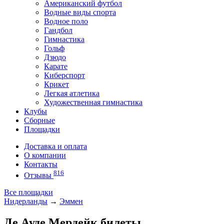
Американский футбол
Водные виды спорта
Водное поло
Гандбол
Гимнастика
Гольф
Дзюдо
Карате
Киберспорт
Крикет
Легкая атлетика
Художественная гимнастика
Клубы
Сборные
Площадки
Доставка и оплата
О компании
Контакты
816
Отзывы
Все площадки
Нидерланды
→
Эммен
Де Ауде Мердейк билеты