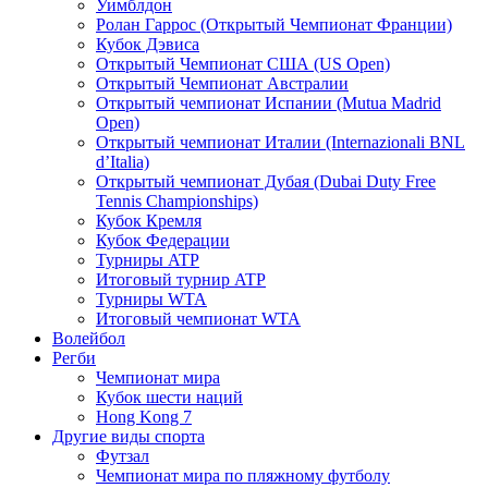
Уимблдон
Ролан Гаррос (Открытый Чемпионат Франции)
Кубок Дэвиса
Открытый Чемпионат США (US Open)
Открытый Чемпионат Австралии
Открытый чемпионат Испании (Mutua Madrid
Open)
Открытый чемпионат Италии (Internazionali BNL
d’Italia)
Открытый чемпионат Дубая (Dubai Duty Free
Tennis Championships)
Кубок Кремля
Кубок Федерации
Турниры ATP
Итоговый турнир ATP
Турниры WTA
Итоговый чемпионат WTA
Волейбол
Регби
Чемпионат мира
Кубок шести наций
Hong Kong 7
Другие виды спорта
Футзал
Чемпионат мира по пляжному футболу