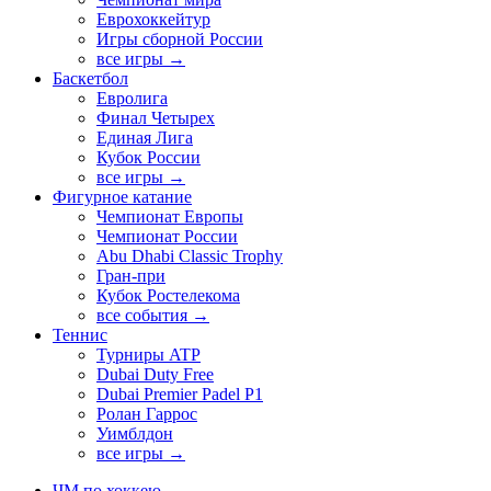
Еврохоккейтур
Игры сборной России
все игры →
Баскетбол
Евролига
Финал Четырех
Единая Лига
Кубок России
все игры →
Фигурное катание
Чемпионат Европы
Чемпионат России
Abu Dhabi Classic Trophy
Гран-при
Кубок Ростелекома
все события →
Теннис
Турниры ATP
Dubai Duty Free
Dubai Premier Padel P1
Ролан Гаррос
Уимблдон
все игры →
ЧМ по хоккею