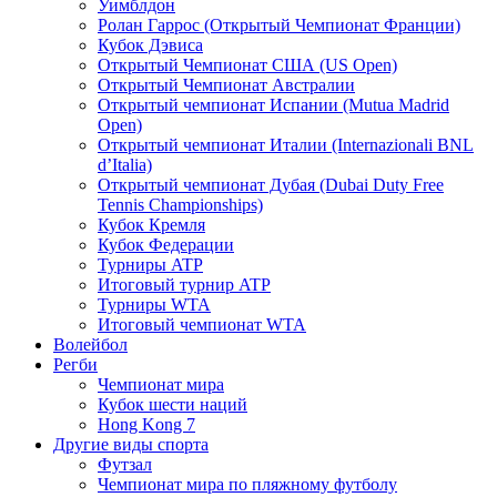
Уимблдон
Ролан Гаррос (Открытый Чемпионат Франции)
Кубок Дэвиса
Открытый Чемпионат США (US Open)
Открытый Чемпионат Австралии
Открытый чемпионат Испании (Mutua Madrid
Open)
Открытый чемпионат Италии (Internazionali BNL
d’Italia)
Открытый чемпионат Дубая (Dubai Duty Free
Tennis Championships)
Кубок Кремля
Кубок Федерации
Турниры ATP
Итоговый турнир ATP
Турниры WTA
Итоговый чемпионат WTA
Волейбол
Регби
Чемпионат мира
Кубок шести наций
Hong Kong 7
Другие виды спорта
Футзал
Чемпионат мира по пляжному футболу