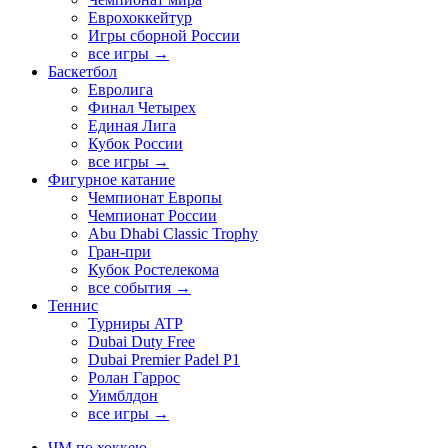
Еврохоккейтур
Игры сборной России
все игры →
Баскетбол
Евролига
Финал Четырех
Единая Лига
Кубок России
все игры →
Фигурное катание
Чемпионат Европы
Чемпионат России
Abu Dhabi Classic Trophy
Гран-при
Кубок Ростелекома
все события →
Теннис
Турниры ATP
Dubai Duty Free
Dubai Premier Padel P1
Ролан Гаррос
Уимблдон
все игры →
ЧМ по хоккею