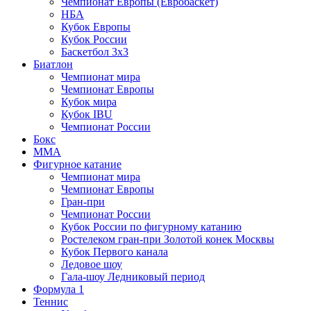
Чемпионат Европы (Евробаскет)
НБА
Кубок Европы
Кубок России
Баскетбол 3х3
Биатлон
Чемпионат мира
Чемпионат Европы
Кубок мира
Кубок IBU
Чемпионат России
Бокс
MMA
Фигурное катание
Чемпионат мира
Чемпионат Европы
Гран-при
Чемпионат России
Кубок России по фигурному катанию
Ростелеком гран-при Золотой конек Москвы
Кубок Первого канала
Ледовое шоу
Гала-шоу Ледниковый период
Формула 1
Теннис