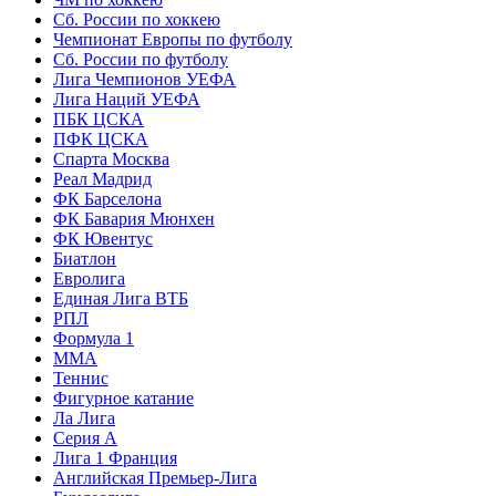
Сб. России по хоккею
Чемпионат Европы по футболу
Сб. России по футболу
Лига Чемпионов УЕФА
Лига Наций УЕФА
ПБК ЦСКА
ПФК ЦСКА
Спарта Москва
Реал Мадрид
ФК Барселона
ФК Бавария Мюнхен
ФК Ювентус
Биатлон
Евролига
Единая Лига ВТБ
РПЛ
Формула 1
MMA
Теннис
Фигурное катание
Ла Лига
Серия А
Лига 1 Франция
Английская Премьер-Лига