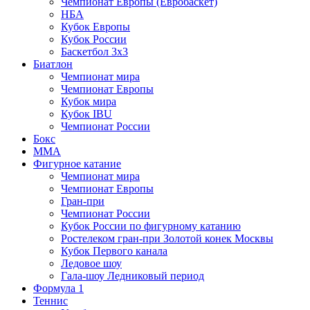
Чемпионат Европы (Евробаскет)
НБА
Кубок Европы
Кубок России
Баскетбол 3х3
Биатлон
Чемпионат мира
Чемпионат Европы
Кубок мира
Кубок IBU
Чемпионат России
Бокс
MMA
Фигурное катание
Чемпионат мира
Чемпионат Европы
Гран-при
Чемпионат России
Кубок России по фигурному катанию
Ростелеком гран-при Золотой конек Москвы
Кубок Первого канала
Ледовое шоу
Гала-шоу Ледниковый период
Формула 1
Теннис