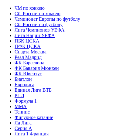
ЧМ по хоккею
Сб. России по хоккею
Чемпионат Европы по футболу
Сб. России по футболу
Лига Чемпионов УЕФА
Лига Наций УЕФА
ПБК ЦСКА
ПФК ЦСКА
Спарта Москва
Реал Мадрид
ФК Барселона
ФК Бавария Мюнхен
ФК Ювентус
Биатлон
Евролига
Единая Лига ВТБ
РПЛ
Формула 1
MMA
Теннис
Фигурное катание
Ла Лига
Серия А
Лига 1 Франция