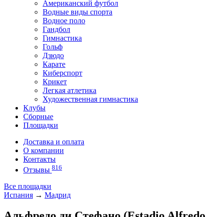
Американский футбол
Водные виды спорта
Водное поло
Гандбол
Гимнастика
Гольф
Дзюдо
Карате
Киберспорт
Крикет
Легкая атлетика
Художественная гимнастика
Клубы
Сборные
Площадки
Доставка и оплата
О компании
Контакты
816
Отзывы
Все площадки
Испания
→
Мадрид
Альфредо ди Стефано (Estadio Alfredo