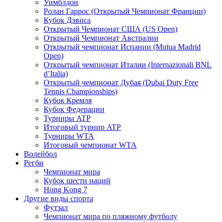
Уимблдон
Ролан Гаррос (Открытый Чемпионат Франции)
Кубок Дэвиса
Открытый Чемпионат США (US Open)
Открытый Чемпионат Австралии
Открытый чемпионат Испании (Mutua Madrid
Open)
Открытый чемпионат Италии (Internazionali BNL
d’Italia)
Открытый чемпионат Дубая (Dubai Duty Free
Tennis Championships)
Кубок Кремля
Кубок Федерации
Турниры ATP
Итоговый турнир ATP
Турниры WTA
Итоговый чемпионат WTA
Волейбол
Регби
Чемпионат мира
Кубок шести наций
Hong Kong 7
Другие виды спорта
Футзал
Чемпионат мира по пляжному футболу