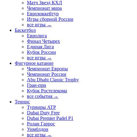
Матч Звезд КХЛ
Чемпионат мира
Еврохоккейтур
Игры сборной России
все игры →
Баскетбол
Евролига
Финал Четырех
Единая Лига
Кубок России
все игры →
Фигурное катание
Чемпионат Европы
Чемпионат России
Abu Dhabi Classic Trophy
Гран-при
Кубок Ростелекома
все события →
Теннис
Турниры ATP
Dubai Duty Free
Dubai Premier Padel P1
Ролан Гаррос
Уимблдон
все игры →