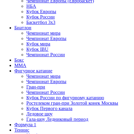
Чемпионат Европы (Евробаскет)
НБА
Кубок Европы
Кубок России
Баскетбол 3х3
Биатлон
Чемпионат мира
Чемпионат Европы
Кубок мира
Кубок IBU
Чемпионат России
Бокс
MMA
Фигурное катание
Чемпионат мира
Чемпионат Европы
Гран-при
Чемпионат России
Кубок России по фигурному катанию
Ростелеком гран-при Золотой конек Москвы
Кубок Первого канала
Ледовое шоу
Гала-шоу Ледниковый период
Формула 1
Теннис