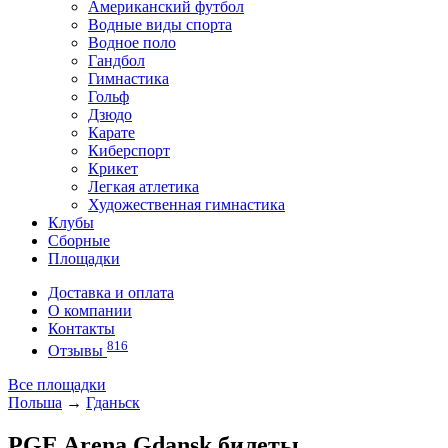
Американский футбол
Водные виды спорта
Водное поло
Гандбол
Гимнастика
Гольф
Дзюдо
Карате
Киберспорт
Крикет
Легкая атлетика
Художественная гимнастика
Клубы
Сборные
Площадки
Доставка и оплата
О компании
Контакты
816
Отзывы
Все площадки
Польша
→
Гданьск
PGE Arena Gdansk билеты