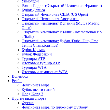
Уимблдон
Ролан Гаррос (Открытый Чемпионат Франции)
Кубок Дэвиса
Открытый Чемпионат США (US Open)
Открытый Чемпионат Австралии
Открытый чемпионат Испании (Mutua Madrid
Open)
Открытый чемпионат Италии (Internazionali BNL
d’Italia)
Открытый чемпионат Дубая (Dubai Duty Free
Tennis Championships)
Кубок Кремля
Кубок Федерации
Турниры ATP
Итоговый турнир ATP
Турниры WTA
Итоговый чемпионат WTA
Волейбол
Регби
Чемпионат мира
Кубок шести наций
Hong Kong 7
Другие виды спорта
Футзал
Чемпионат мира по пляжному футболу