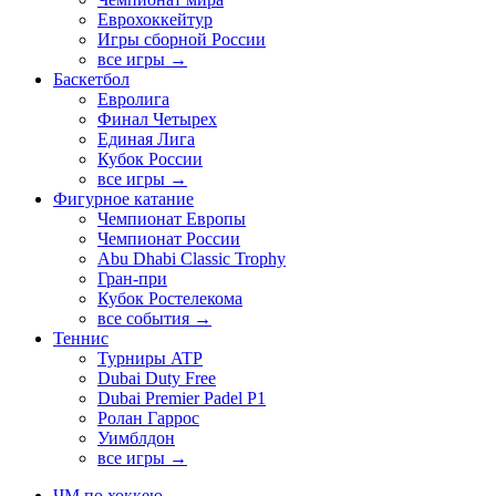
Еврохоккейтур
Игры сборной России
все игры →
Баскетбол
Евролига
Финал Четырех
Единая Лига
Кубок России
все игры →
Фигурное катание
Чемпионат Европы
Чемпионат России
Abu Dhabi Classic Trophy
Гран-при
Кубок Ростелекома
все события →
Теннис
Турниры ATP
Dubai Duty Free
Dubai Premier Padel P1
Ролан Гаррос
Уимблдон
все игры →
ЧМ по хоккею