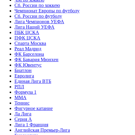
Сб. России по хоккею
Чемпионат Европы по футболу
Сб. России по футболу
Лига Чемпионов УЕФА
Лига Наций УЕФА
ПБК ЦСКА
ПФК ЦСКА
Спарта Москва
Реал Мадрид
ФК Барселона
ФК Бавария Мюнхен
ФК Ювентус
Биатлон
Евролига
Единая Лига ВТБ
РПЛ
Формула 1
MMA
Теннис
Фигурное катание
Ла Лига
Серия А
Лига 1 Франция
Английская Премьер-Лига