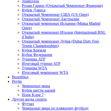
Уимблдон
Ролан Гаррос (Открытый Чемпионат Франции)
Кубок Дэвиса
Открытый Чемпионат США (US Open)
Открытый Чемпионат Австралии
Открытый чемпионат Испании (Mutua Madrid
Open)
Открытый чемпионат Италии (Internazionali BNL
d’Italia)
Открытый чемпионат Дубая (Dubai Duty Free
Tennis Championships)
Кубок Кремля
Кубок Федерации
Турниры ATP
Итоговый турнир ATP
Турниры WTA
Итоговый чемпионат WTA
Волейбол
Регби
Чемпионат мира
Кубок шести наций
Hong Kong 7
Другие виды спорта
Футзал
Чемпионат мира по пляжному футболу