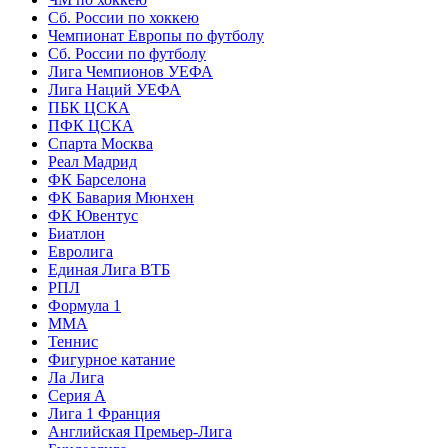
Сб. России по хоккею
Чемпионат Европы по футболу
Сб. России по футболу
Лига Чемпионов УЕФА
Лига Наций УЕФА
ПБК ЦСКА
ПФК ЦСКА
Спарта Москва
Реал Мадрид
ФК Барселона
ФК Бавария Мюнхен
ФК Ювентус
Биатлон
Евролига
Единая Лига ВТБ
РПЛ
Формула 1
MMA
Теннис
Фигурное катание
Ла Лига
Серия А
Лига 1 Франция
Английская Премьер-Лига