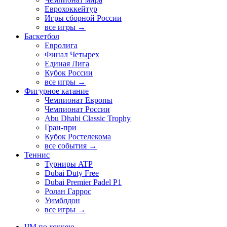
Еврохоккейтур
Игры сборной России
все игры →
Баскетбол
Евролига
Финал Четырех
Единая Лига
Кубок России
все игры →
Фигурное катание
Чемпионат Европы
Чемпионат России
Abu Dhabi Classic Trophy
Гран-при
Кубок Ростелекома
все события →
Теннис
Турниры ATP
Dubai Duty Free
Dubai Premier Padel P1
Ролан Гаррос
Уимблдон
все игры →
ЧМ по хоккею