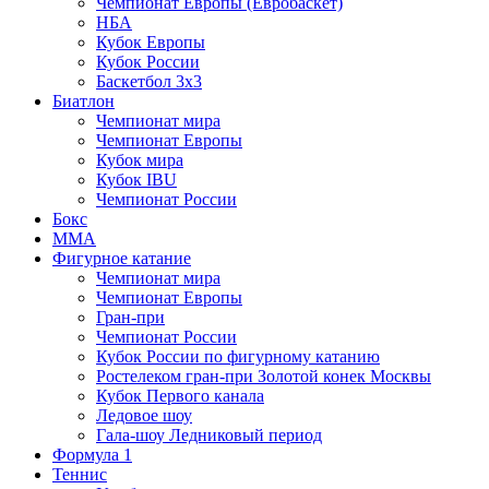
Чемпионат Европы (Евробаскет)
НБА
Кубок Европы
Кубок России
Баскетбол 3х3
Биатлон
Чемпионат мира
Чемпионат Европы
Кубок мира
Кубок IBU
Чемпионат России
Бокс
MMA
Фигурное катание
Чемпионат мира
Чемпионат Европы
Гран-при
Чемпионат России
Кубок России по фигурному катанию
Ростелеком гран-при Золотой конек Москвы
Кубок Первого канала
Ледовое шоу
Гала-шоу Ледниковый период
Формула 1
Теннис