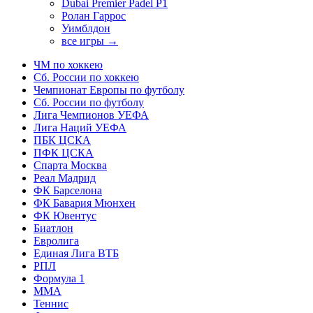
Dubai Premier Padel P1
Ролан Гаррос
Уимблдон
все игры →
ЧМ по хоккею
Сб. России по хоккею
Чемпионат Европы по футболу
Сб. России по футболу
Лига Чемпионов УЕФА
Лига Наций УЕФА
ПБК ЦСКА
ПФК ЦСКА
Спарта Москва
Реал Мадрид
ФК Барселона
ФК Бавария Мюнхен
ФК Ювентус
Биатлон
Евролига
Единая Лига ВТБ
РПЛ
Формула 1
MMA
Теннис