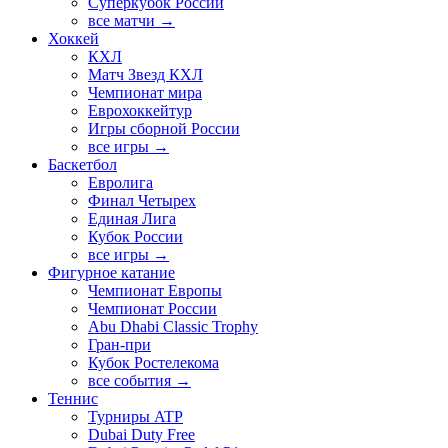
Суперкубок России
все матчи →
Хоккей
КХЛ
Матч Звезд КХЛ
Чемпионат мира
Еврохоккейтур
Игры сборной России
все игры →
Баскетбол
Евролига
Финал Четырех
Единая Лига
Кубок России
все игры →
Фигурное катание
Чемпионат Европы
Чемпионат России
Abu Dhabi Classic Trophy
Гран-при
Кубок Ростелекома
все события →
Теннис
Турниры ATP
Dubai Duty Free