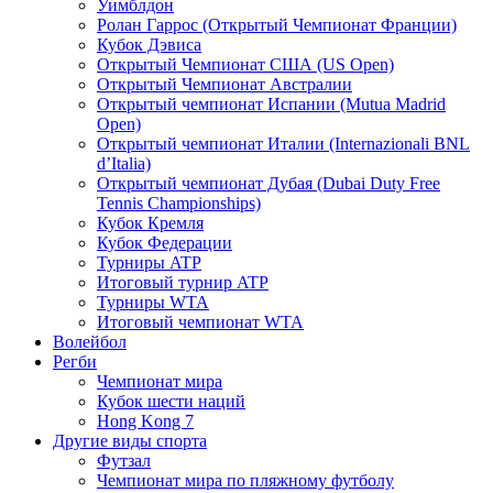
Уимблдон
Ролан Гаррос (Открытый Чемпионат Франции)
Кубок Дэвиса
Открытый Чемпионат США (US Open)
Открытый Чемпионат Австралии
Открытый чемпионат Испании (Mutua Madrid
Open)
Открытый чемпионат Италии (Internazionali BNL
d’Italia)
Открытый чемпионат Дубая (Dubai Duty Free
Tennis Championships)
Кубок Кремля
Кубок Федерации
Турниры ATP
Итоговый турнир ATP
Турниры WTA
Итоговый чемпионат WTA
Волейбол
Регби
Чемпионат мира
Кубок шести наций
Hong Kong 7
Другие виды спорта
Футзал
Чемпионат мира по пляжному футболу