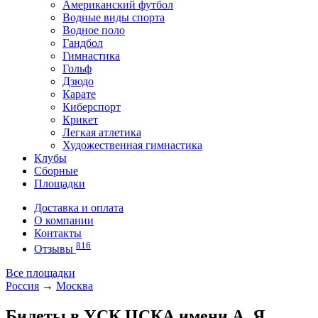
Американский футбол
Водные виды спорта
Водное поло
Гандбол
Гимнастика
Гольф
Дзюдо
Карате
Киберспорт
Крикет
Легкая атлетика
Художественная гимнастика
Клубы
Сборные
Площадки
Доставка и оплата
О компании
Контакты
816
Отзывы
Все площадки
Россия
→
Москва
Билеты в УСК ЦСКА имени А. Я.