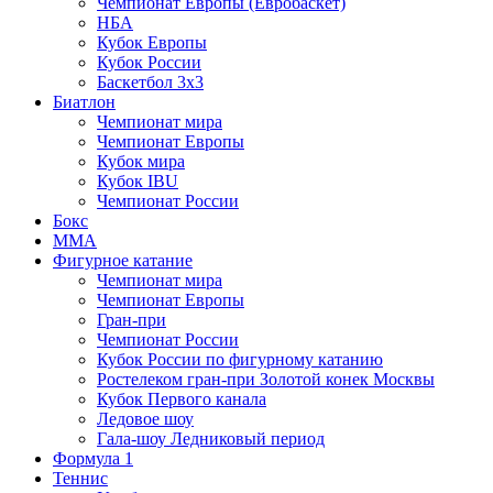
Чемпионат Европы (Евробаскет)
НБА
Кубок Европы
Кубок России
Баскетбол 3х3
Биатлон
Чемпионат мира
Чемпионат Европы
Кубок мира
Кубок IBU
Чемпионат России
Бокс
MMA
Фигурное катание
Чемпионат мира
Чемпионат Европы
Гран-при
Чемпионат России
Кубок России по фигурному катанию
Ростелеком гран-при Золотой конек Москвы
Кубок Первого канала
Ледовое шоу
Гала-шоу Ледниковый период
Формула 1
Теннис