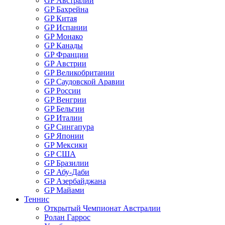
GP Австралии
GP Бахрейна
GP Китая
GP Испании
GP Монако
GP Канады
GP Франции
GP Австрии
GP Великобритании
GP Саудовской Аравии
GP России
GP Венгрии
GP Бельгии
GP Италии
GP Сингапура
GP Японии
GP Мексики
GP США
GP Бразилии
GP Абу-Даби
GP Азербайджана
GP Майами
Теннис
Открытый Чемпионат Австралии
Ролан Гаррос