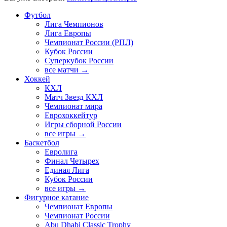
Футбол
Лига Чемпионов
Лига Европы
Чемпионат России (РПЛ)
Кубок России
Суперкубок России
все матчи →
Хоккей
КХЛ
Матч Звезд КХЛ
Чемпионат мира
Еврохоккейтур
Игры сборной России
все игры →
Баскетбол
Евролига
Финал Четырех
Единая Лига
Кубок России
все игры →
Фигурное катание
Чемпионат Европы
Чемпионат России
Abu Dhabi Classic Trophy