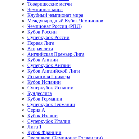
Товарищеские матчи
Чемпионат мира
Клубный чемпионат мира
Международный Кубок Чемпионов
Чемпионат России (РПЛ)
Кубок России
Суперкубок России
Первая Лига
Вторая лига
Английская Премьер-Лига
Кубок Англии
Суперкубок Англии
Кубок Английской Лиги
Испанская Примера
Кубок Испании
Суперкубок Испании
Бундеслига
Кубок Германии
Суперкубок Германии
Серия А
Кубок Италии
Суперкубок Италии
Лига 1
Кубок Франции
Эредивизи (Чемпионат Голландии)