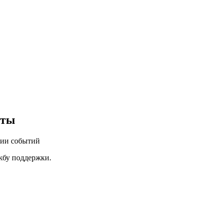
еты
нии событий
ужбу поддержки.