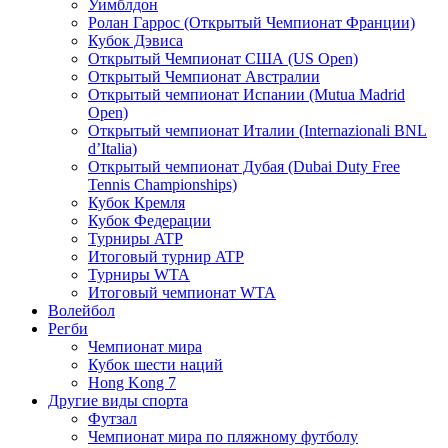
Уимблдон
Ролан Гаррос (Открытый Чемпионат Франции)
Кубок Дэвиса
Открытый Чемпионат США (US Open)
Открытый Чемпионат Австралии
Открытый чемпионат Испании (Mutua Madrid
Open)
Открытый чемпионат Италии (Internazionali BNL
d’Italia)
Открытый чемпионат Дубая (Dubai Duty Free
Tennis Championships)
Кубок Кремля
Кубок Федерации
Турниры ATP
Итоговый турнир ATP
Турниры WTA
Итоговый чемпионат WTA
Волейбол
Регби
Чемпионат мира
Кубок шести наций
Hong Kong 7
Другие виды спорта
Футзал
Чемпионат мира по пляжному футболу