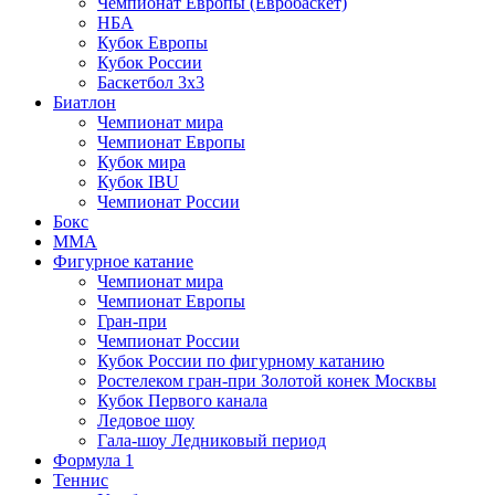
Чемпионат Европы (Евробаскет)
НБА
Кубок Европы
Кубок России
Баскетбол 3х3
Биатлон
Чемпионат мира
Чемпионат Европы
Кубок мира
Кубок IBU
Чемпионат России
Бокс
MMA
Фигурное катание
Чемпионат мира
Чемпионат Европы
Гран-при
Чемпионат России
Кубок России по фигурному катанию
Ростелеком гран-при Золотой конек Москвы
Кубок Первого канала
Ледовое шоу
Гала-шоу Ледниковый период
Формула 1
Теннис