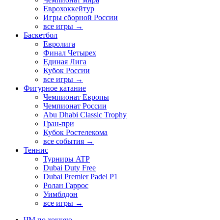
Еврохоккейтур
Игры сборной России
все игры →
Баскетбол
Евролига
Финал Четырех
Единая Лига
Кубок России
все игры →
Фигурное катание
Чемпионат Европы
Чемпионат России
Abu Dhabi Classic Trophy
Гран-при
Кубок Ростелекома
все события →
Теннис
Турниры ATP
Dubai Duty Free
Dubai Premier Padel P1
Ролан Гаррос
Уимблдон
все игры →
ЧМ по хоккею