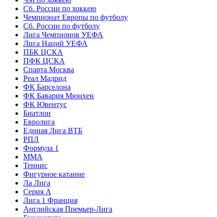
Сб. России по хоккею
Чемпионат Европы по футболу
Сб. России по футболу
Лига Чемпионов УЕФА
Лига Наций УЕФА
ПБК ЦСКА
ПФК ЦСКА
Спарта Москва
Реал Мадрид
ФК Барселона
ФК Бавария Мюнхен
ФК Ювентус
Биатлон
Евролига
Единая Лига ВТБ
РПЛ
Формула 1
MMA
Теннис
Фигурное катание
Ла Лига
Серия А
Лига 1 Франция
Английская Премьер-Лига