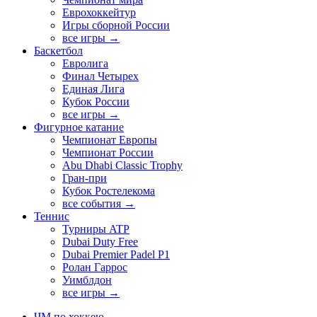
Еврохоккейтур
Игры сборной России
все игры →
Баскетбол
Евролига
Финал Четырех
Единая Лига
Кубок России
все игры →
Фигурное катание
Чемпионат Европы
Чемпионат России
Abu Dhabi Classic Trophy
Гран-при
Кубок Ростелекома
все события →
Теннис
Турниры ATP
Dubai Duty Free
Dubai Premier Padel P1
Ролан Гаррос
Уимблдон
все игры →
ЧМ по хоккею