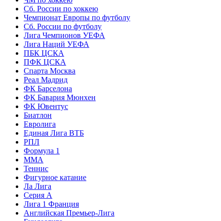
Сб. России по хоккею
Чемпионат Европы по футболу
Сб. России по футболу
Лига Чемпионов УЕФА
Лига Наций УЕФА
ПБК ЦСКА
ПФК ЦСКА
Спарта Москва
Реал Мадрид
ФК Барселона
ФК Бавария Мюнхен
ФК Ювентус
Биатлон
Евролига
Единая Лига ВТБ
РПЛ
Формула 1
MMA
Теннис
Фигурное катание
Ла Лига
Серия А
Лига 1 Франция
Английская Премьер-Лига