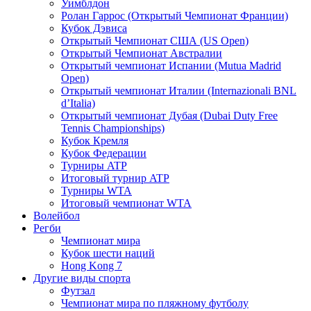
Уимблдон
Ролан Гаррос (Открытый Чемпионат Франции)
Кубок Дэвиса
Открытый Чемпионат США (US Open)
Открытый Чемпионат Австралии
Открытый чемпионат Испании (Mutua Madrid
Open)
Открытый чемпионат Италии (Internazionali BNL
d’Italia)
Открытый чемпионат Дубая (Dubai Duty Free
Tennis Championships)
Кубок Кремля
Кубок Федерации
Турниры ATP
Итоговый турнир ATP
Турниры WTA
Итоговый чемпионат WTA
Волейбол
Регби
Чемпионат мира
Кубок шести наций
Hong Kong 7
Другие виды спорта
Футзал
Чемпионат мира по пляжному футболу