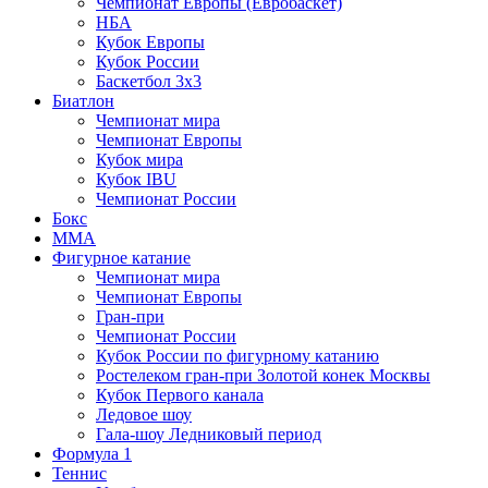
Чемпионат Европы (Евробаскет)
НБА
Кубок Европы
Кубок России
Баскетбол 3х3
Биатлон
Чемпионат мира
Чемпионат Европы
Кубок мира
Кубок IBU
Чемпионат России
Бокс
MMA
Фигурное катание
Чемпионат мира
Чемпионат Европы
Гран-при
Чемпионат России
Кубок России по фигурному катанию
Ростелеком гран-при Золотой конек Москвы
Кубок Первого канала
Ледовое шоу
Гала-шоу Ледниковый период
Формула 1
Теннис