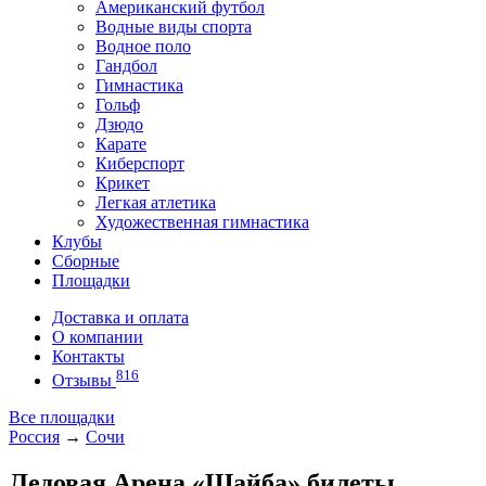
Американский футбол
Водные виды спорта
Водное поло
Гандбол
Гимнастика
Гольф
Дзюдо
Карате
Киберспорт
Крикет
Легкая атлетика
Художественная гимнастика
Клубы
Сборные
Площадки
Доставка и оплата
О компании
Контакты
816
Отзывы
Все площадки
Россия
→
Сочи
Ледовая Арена «Шайба» билеты