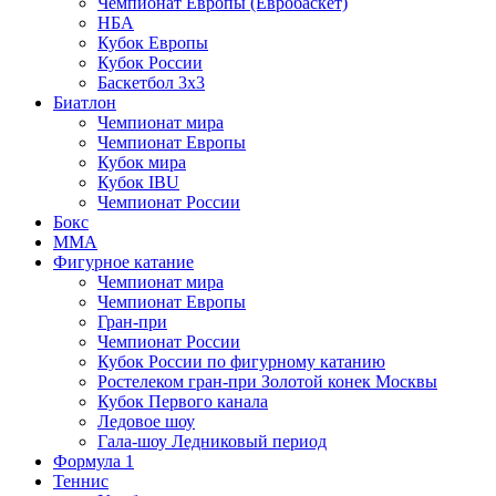
Чемпионат Европы (Евробаскет)
НБА
Кубок Европы
Кубок России
Баскетбол 3х3
Биатлон
Чемпионат мира
Чемпионат Европы
Кубок мира
Кубок IBU
Чемпионат России
Бокс
MMA
Фигурное катание
Чемпионат мира
Чемпионат Европы
Гран-при
Чемпионат России
Кубок России по фигурному катанию
Ростелеком гран-при Золотой конек Москвы
Кубок Первого канала
Ледовое шоу
Гала-шоу Ледниковый период
Формула 1
Теннис