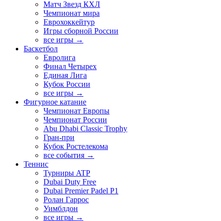
Матч Звезд КХЛ
Чемпионат мира
Еврохоккейтур
Игры сборной России
все игры →
Баскетбол
Евролига
Финал Четырех
Единая Лига
Кубок России
все игры →
Фигурное катание
Чемпионат Европы
Чемпионат России
Abu Dhabi Classic Trophy
Гран-при
Кубок Ростелекома
все события →
Теннис
Турниры ATP
Dubai Duty Free
Dubai Premier Padel P1
Ролан Гаррос
Уимблдон
все игры →