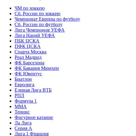
ЧМ по хоккею
Сб. России по хоккею
Чемпионат Европы по футболу
Сб. России по футболу
Лига Чемпионов УЕФА
Лига Наций УЕФА
ПБК ЦСКА
ПФК ЦСКА
Спарта Москва
Реал Мадрид
ФК Барселона
ФК Бавария Мюнхен
ФК Ювентус
Биатлон
Евролига
Единая Лига ВТБ
РПЛ
Формула 1
MMA
Теннис
Фигурное катание
Ла Лига
Серия А
Лига 1 Франция