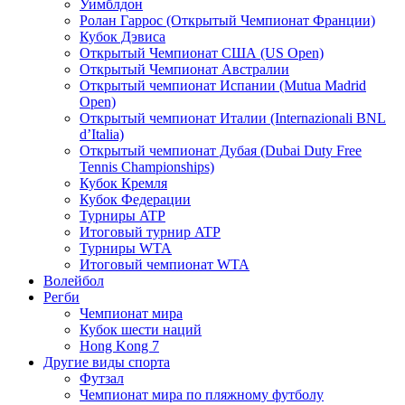
Уимблдон
Ролан Гаррос (Открытый Чемпионат Франции)
Кубок Дэвиса
Открытый Чемпионат США (US Open)
Открытый Чемпионат Австралии
Открытый чемпионат Испании (Mutua Madrid
Open)
Открытый чемпионат Италии (Internazionali BNL
d’Italia)
Открытый чемпионат Дубая (Dubai Duty Free
Tennis Championships)
Кубок Кремля
Кубок Федерации
Турниры ATP
Итоговый турнир ATP
Турниры WTA
Итоговый чемпионат WTA
Волейбол
Регби
Чемпионат мира
Кубок шести наций
Hong Kong 7
Другие виды спорта
Футзал
Чемпионат мира по пляжному футболу