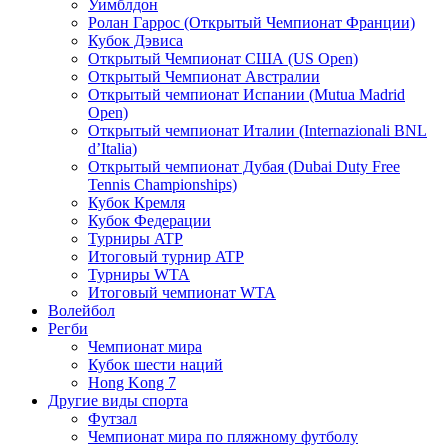
Уимблдон
Ролан Гаррос (Открытый Чемпионат Франции)
Кубок Дэвиса
Открытый Чемпионат США (US Open)
Открытый Чемпионат Австралии
Открытый чемпионат Испании (Mutua Madrid
Open)
Открытый чемпионат Италии (Internazionali BNL
d’Italia)
Открытый чемпионат Дубая (Dubai Duty Free
Tennis Championships)
Кубок Кремля
Кубок Федерации
Турниры ATP
Итоговый турнир ATP
Турниры WTA
Итоговый чемпионат WTA
Волейбол
Регби
Чемпионат мира
Кубок шести наций
Hong Kong 7
Другие виды спорта
Футзал
Чемпионат мира по пляжному футболу