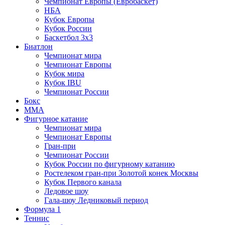
Чемпионат Европы (Евробаскет)
НБА
Кубок Европы
Кубок России
Баскетбол 3х3
Биатлон
Чемпионат мира
Чемпионат Европы
Кубок мира
Кубок IBU
Чемпионат России
Бокс
MMA
Фигурное катание
Чемпионат мира
Чемпионат Европы
Гран-при
Чемпионат России
Кубок России по фигурному катанию
Ростелеком гран-при Золотой конек Москвы
Кубок Первого канала
Ледовое шоу
Гала-шоу Ледниковый период
Формула 1
Теннис