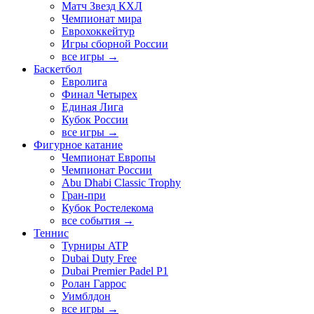
Матч Звезд КХЛ
Чемпионат мира
Еврохоккейтур
Игры сборной России
все игры →
Баскетбол
Евролига
Финал Четырех
Единая Лига
Кубок России
все игры →
Фигурное катание
Чемпионат Европы
Чемпионат России
Abu Dhabi Classic Trophy
Гран-при
Кубок Ростелекома
все события →
Теннис
Турниры ATP
Dubai Duty Free
Dubai Premier Padel P1
Ролан Гаррос
Уимблдон
все игры →