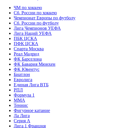
ЧМ по хоккею
Сб. России по хоккею
Чемпионат Европы по футболу
Сб. России по футболу
Лига Чемпионов УЕФА
Лига Наций УЕФА
ПБК ЦСКА
ПФК ЦСКА
Спарта Москва
Реал Мадрид
ФК Барселона
ФК Бавария Мюнхен
ФК Ювентус
Биатлон
Евролига
Единая Лига ВТБ
РПЛ
Формула 1
MMA
Теннис
Фигурное катание
Ла Лига
Серия А
Лига 1 Франция