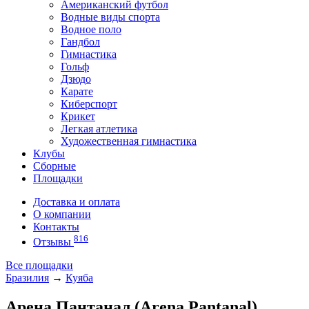
Американский футбол
Водные виды спорта
Водное поло
Гандбол
Гимнастика
Гольф
Дзюдо
Карате
Киберспорт
Крикет
Легкая атлетика
Художественная гимнастика
Клубы
Сборные
Площадки
Доставка и оплата
О компании
Контакты
816
Отзывы
Все площадки
Бразилия
→
Куяба
Арена Пантанал (Arena Pantanal)