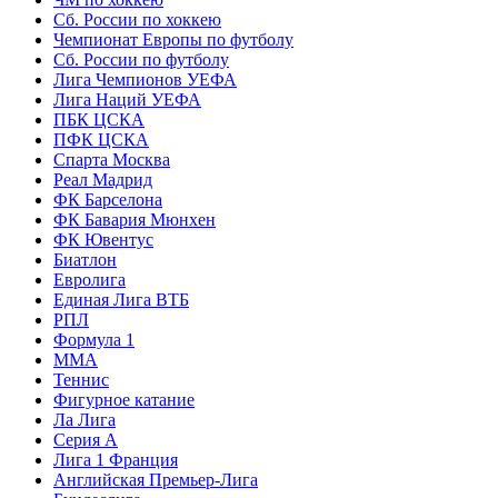
Сб. России по хоккею
Чемпионат Европы по футболу
Сб. России по футболу
Лига Чемпионов УЕФА
Лига Наций УЕФА
ПБК ЦСКА
ПФК ЦСКА
Спарта Москва
Реал Мадрид
ФК Барселона
ФК Бавария Мюнхен
ФК Ювентус
Биатлон
Евролига
Единая Лига ВТБ
РПЛ
Формула 1
MMA
Теннис
Фигурное катание
Ла Лига
Серия А
Лига 1 Франция
Английская Премьер-Лига