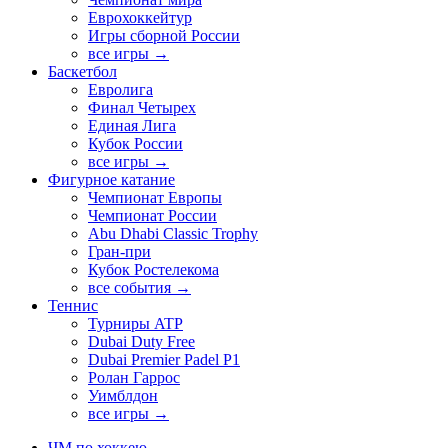
Еврохоккейтур
Игры сборной России
все игры →
Баскетбол
Евролига
Финал Четырех
Единая Лига
Кубок России
все игры →
Фигурное катание
Чемпионат Европы
Чемпионат России
Abu Dhabi Classic Trophy
Гран-при
Кубок Ростелекома
все события →
Теннис
Турниры ATP
Dubai Duty Free
Dubai Premier Padel P1
Ролан Гаррос
Уимблдон
все игры →
ЧМ по хоккею