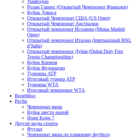
Уимблдон
Ролан Гаррос (Открытый Чемпионат Франции)
Кубок Дэвиса
Открытый Чемпионат США (US Open)
Открытый Чемпионат Австралии
Открытый чемпионат Испании (Mutua Madrid
Open)
Открытый чемпионат Италии (Internazionali BNL
d’Italia)
Открытый чемпионат Дубая (Dubai Duty Free
Tennis Championships)
Кубок Кремля
Кубок Федерации
Турниры ATP
Итоговый турнир ATP
Турниры WTA
Итоговый чемпионат WTA
Волейбол
Регби
Чемпионат мира
Кубок шести наций
Hong Kong 7
Другие виды спорта
Футзал
Чемпионат мира по пляжному футболу