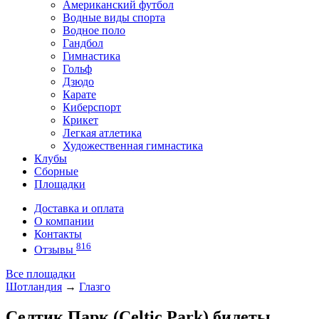
Американский футбол
Водные виды спорта
Водное поло
Гандбол
Гимнастика
Гольф
Дзюдо
Карате
Киберспорт
Крикет
Легкая атлетика
Художественная гимнастика
Клубы
Сборные
Площадки
Доставка и оплата
О компании
Контакты
816
Отзывы
Все площадки
Шотландия
→
Глазго
Селтик Парк (Celtic Park) билеты