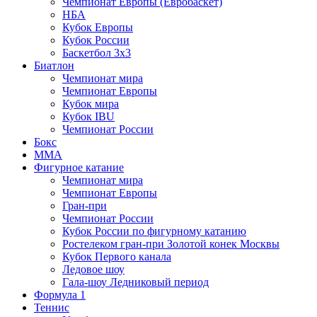
Чемпионат Европы (Евробаскет)
НБА
Кубок Европы
Кубок России
Баскетбол 3х3
Биатлон
Чемпионат мира
Чемпионат Европы
Кубок мира
Кубок IBU
Чемпионат России
Бокс
MMA
Фигурное катание
Чемпионат мира
Чемпионат Европы
Гран-при
Чемпионат России
Кубок России по фигурному катанию
Ростелеком гран-при Золотой конек Москвы
Кубок Первого канала
Ледовое шоу
Гала-шоу Ледниковый период
Формула 1
Теннис