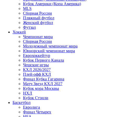
Кубок Америки (Копа Америка)
MLS
Сборная России
Пляжный футбол
Женский футбол
Футзал
Хоккей
Чемпионат мира
Сборная России
Молодежный чемпионат мира
Юниорский чемпионат мира
Еврохоккейтур
Кубок Первого Канала
Чешские игры
КХЛ 2026/2027
Плей-офф КХЛ
Финал Кубка Гагарина
Матч Звезд КХЛ 2027
Кубок мэра Москвы
НХЛ
Кубок Стэнли
Баскетбол
Евролига
Финал Четырех
НБА