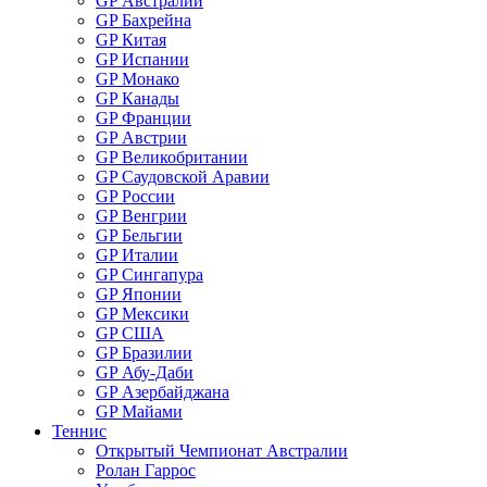
GP Австралии
GP Бахрейна
GP Китая
GP Испании
GP Монако
GP Канады
GP Франции
GP Австрии
GP Великобритании
GP Саудовской Аравии
GP России
GP Венгрии
GP Бельгии
GP Италии
GP Сингапура
GP Японии
GP Мексики
GP США
GP Бразилии
GP Абу-Даби
GP Азербайджана
GP Майами
Теннис
Открытый Чемпионат Австралии
Ролан Гаррос