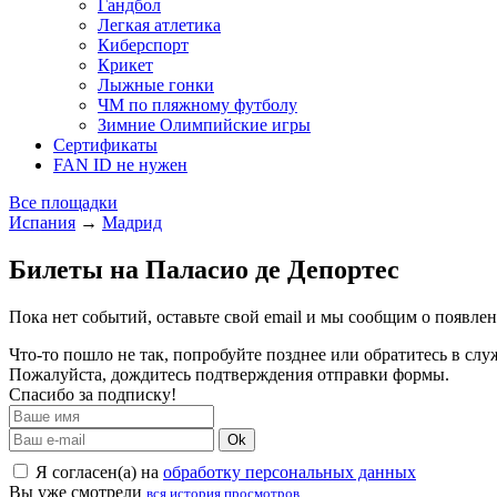
Гандбол
Легкая атлетика
Киберспорт
Крикет
Лыжные гонки
ЧМ по пляжному футболу
Зимние Олимпийские игры
Сертификаты
FAN ID не нужен
Все площадки
Испания
→
Мадрид
Билеты на Паласио де Депортес
Пока нет событий, оставьте свой email и мы сообщим о появле
Что-то пошло не так, попробуйте позднее или обратитесь в сл
Пожалуйста, дождитесь подтверждения отправки формы.
Спасибо за подписку!
Ok
Я согласен(а) на
обработку персональных данных
Вы уже смотрели
вся история просмотров