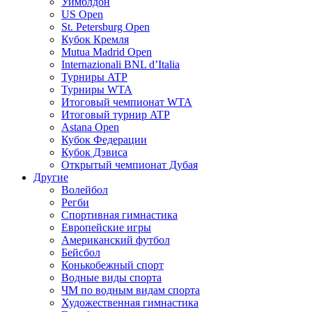
Уимблдон
US Open
St. Petersburg Open
Кубок Кремля
Mutua Madrid Open
Internazionali BNL d’Italia
Турниры ATP
Турниры WTA
Итоговый чемпионат WTA
Итоговый турнир ATP
Astana Open
Кубок Федерации
Кубок Дэвиса
Открытый чемпионат Дубая
Другие
Волейбол
Регби
Спортивная гимнастика
Европейские игры
Американский футбол
Бейсбол
Конькобежный спорт
Водные виды спорта
ЧМ по водным видам спорта
Художественная гимнастика