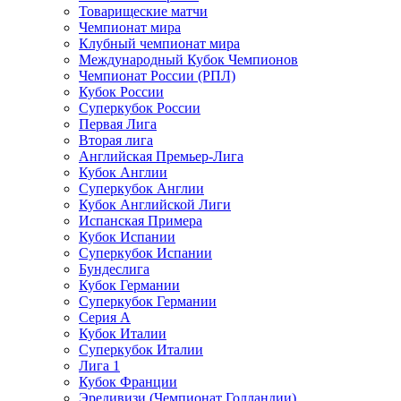
Товарищеские матчи
Чемпионат мира
Клубный чемпионат мира
Международный Кубок Чемпионов
Чемпионат России (РПЛ)
Кубок России
Суперкубок России
Первая Лига
Вторая лига
Английская Премьер-Лига
Кубок Англии
Суперкубок Англии
Кубок Английской Лиги
Испанская Примера
Кубок Испании
Суперкубок Испании
Бундеслига
Кубок Германии
Суперкубок Германии
Серия А
Кубок Италии
Суперкубок Италии
Лига 1
Кубок Франции
Эредивизи (Чемпионат Голландии)