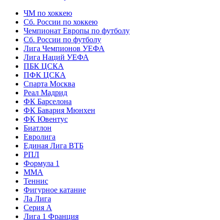
ЧМ по хоккею
Сб. России по хоккею
Чемпионат Европы по футболу
Сб. России по футболу
Лига Чемпионов УЕФА
Лига Наций УЕФА
ПБК ЦСКА
ПФК ЦСКА
Спарта Москва
Реал Мадрид
ФК Барселона
ФК Бавария Мюнхен
ФК Ювентус
Биатлон
Евролига
Единая Лига ВТБ
РПЛ
Формула 1
MMA
Теннис
Фигурное катание
Ла Лига
Серия А
Лига 1 Франция