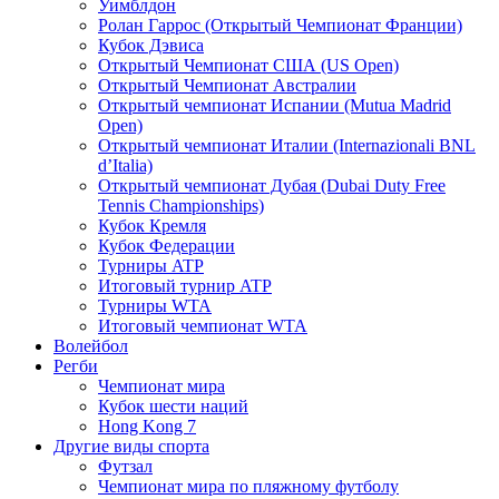
Уимблдон
Ролан Гаррос (Открытый Чемпионат Франции)
Кубок Дэвиса
Открытый Чемпионат США (US Open)
Открытый Чемпионат Австралии
Открытый чемпионат Испании (Mutua Madrid
Open)
Открытый чемпионат Италии (Internazionali BNL
d’Italia)
Открытый чемпионат Дубая (Dubai Duty Free
Tennis Championships)
Кубок Кремля
Кубок Федерации
Турниры ATP
Итоговый турнир ATP
Турниры WTA
Итоговый чемпионат WTA
Волейбол
Регби
Чемпионат мира
Кубок шести наций
Hong Kong 7
Другие виды спорта
Футзал
Чемпионат мира по пляжному футболу