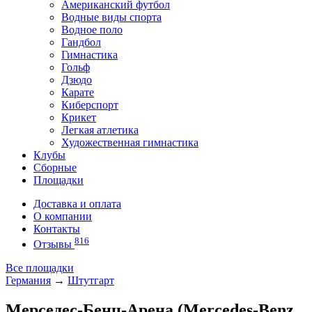
Американский футбол
Водные виды спорта
Водное поло
Гандбол
Гимнастика
Гольф
Дзюдо
Карате
Киберспорт
Крикет
Легкая атлетика
Художественная гимнастика
Клубы
Сборные
Площадки
Доставка и оплата
О компании
Контакты
816
Отзывы
Все площадки
Германия
→
Штутгарт
Мерседес-Бенц-Арена (Mercedes-Benz