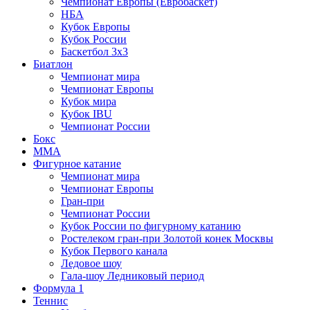
Чемпионат Европы (Евробаскет)
НБА
Кубок Европы
Кубок России
Баскетбол 3х3
Биатлон
Чемпионат мира
Чемпионат Европы
Кубок мира
Кубок IBU
Чемпионат России
Бокс
MMA
Фигурное катание
Чемпионат мира
Чемпионат Европы
Гран-при
Чемпионат России
Кубок России по фигурному катанию
Ростелеком гран-при Золотой конек Москвы
Кубок Первого канала
Ледовое шоу
Гала-шоу Ледниковый период
Формула 1
Теннис