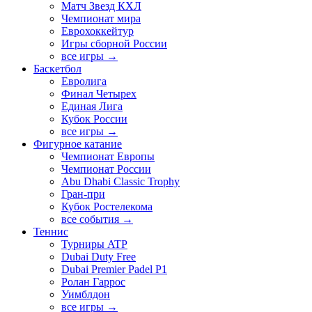
Матч Звезд КХЛ
Чемпионат мира
Еврохоккейтур
Игры сборной России
все игры →
Баскетбол
Евролига
Финал Четырех
Единая Лига
Кубок России
все игры →
Фигурное катание
Чемпионат Европы
Чемпионат России
Abu Dhabi Classic Trophy
Гран-при
Кубок Ростелекома
все события →
Теннис
Турниры ATP
Dubai Duty Free
Dubai Premier Padel P1
Ролан Гаррос
Уимблдон
все игры →