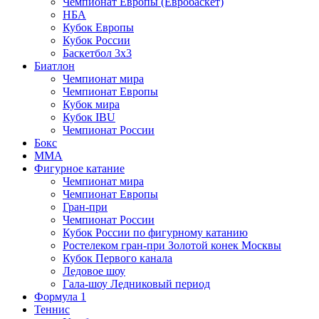
Чемпионат Европы (Евробаскет)
НБА
Кубок Европы
Кубок России
Баскетбол 3х3
Биатлон
Чемпионат мира
Чемпионат Европы
Кубок мира
Кубок IBU
Чемпионат России
Бокс
MMA
Фигурное катание
Чемпионат мира
Чемпионат Европы
Гран-при
Чемпионат России
Кубок России по фигурному катанию
Ростелеком гран-при Золотой конек Москвы
Кубок Первого канала
Ледовое шоу
Гала-шоу Ледниковый период
Формула 1
Теннис