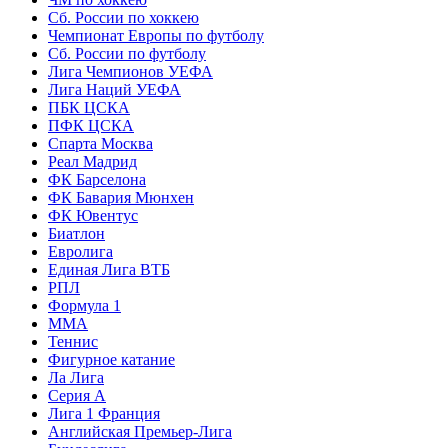
Сб. России по хоккею
Чемпионат Европы по футболу
Сб. России по футболу
Лига Чемпионов УЕФА
Лига Наций УЕФА
ПБК ЦСКА
ПФК ЦСКА
Спарта Москва
Реал Мадрид
ФК Барселона
ФК Бавария Мюнхен
ФК Ювентус
Биатлон
Евролига
Единая Лига ВТБ
РПЛ
Формула 1
MMA
Теннис
Фигурное катание
Ла Лига
Серия А
Лига 1 Франция
Английская Премьер-Лига