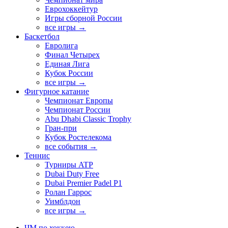
Еврохоккейтур
Игры сборной России
все игры →
Баскетбол
Евролига
Финал Четырех
Единая Лига
Кубок России
все игры →
Фигурное катание
Чемпионат Европы
Чемпионат России
Abu Dhabi Classic Trophy
Гран-при
Кубок Ростелекома
все события →
Теннис
Турниры ATP
Dubai Duty Free
Dubai Premier Padel P1
Ролан Гаррос
Уимблдон
все игры →
ЧМ по хоккею