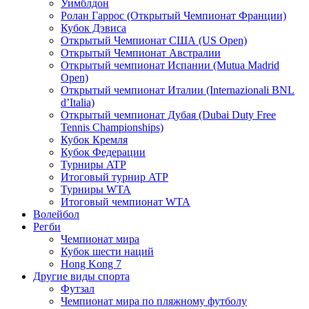
Уимблдон
Ролан Гаррос (Открытый Чемпионат Франции)
Кубок Дэвиса
Открытый Чемпионат США (US Open)
Открытый Чемпионат Австралии
Открытый чемпионат Испании (Mutua Madrid
Open)
Открытый чемпионат Италии (Internazionali BNL
d’Italia)
Открытый чемпионат Дубая (Dubai Duty Free
Tennis Championships)
Кубок Кремля
Кубок Федерации
Турниры ATP
Итоговый турнир ATP
Турниры WTA
Итоговый чемпионат WTA
Волейбол
Регби
Чемпионат мира
Кубок шести наций
Hong Kong 7
Другие виды спорта
Футзал
Чемпионат мира по пляжному футболу