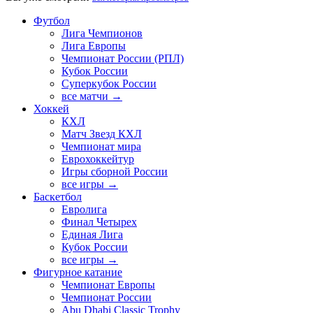
Футбол
Лига Чемпионов
Лига Европы
Чемпионат России (РПЛ)
Кубок России
Суперкубок России
все матчи →
Хоккей
КХЛ
Матч Звезд КХЛ
Чемпионат мира
Еврохоккейтур
Игры сборной России
все игры →
Баскетбол
Евролига
Финал Четырех
Единая Лига
Кубок России
все игры →
Фигурное катание
Чемпионат Европы
Чемпионат России
Abu Dhabi Classic Trophy