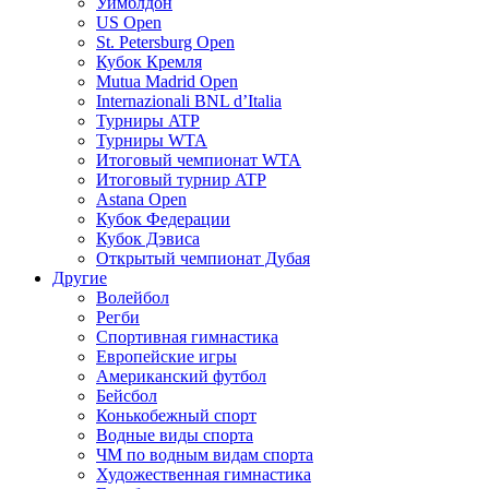
Уимблдон
US Open
St. Petersburg Open
Кубок Кремля
Mutua Madrid Open
Internazionali BNL d’Italia
Турниры ATP
Турниры WTA
Итоговый чемпионат WTA
Итоговый турнир ATP
Astana Open
Кубок Федерации
Кубок Дэвиса
Открытый чемпионат Дубая
Другие
Волейбол
Регби
Спортивная гимнастика
Европейские игры
Американский футбол
Бейсбол
Конькобежный спорт
Водные виды спорта
ЧМ по водным видам спорта
Художественная гимнастика