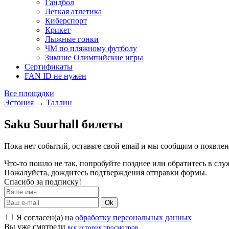
Гандбол
Легкая атлетика
Киберспорт
Крикет
Лыжные гонки
ЧМ по пляжному футболу
Зимние Олимпийские игры
Сертификаты
FAN ID не нужен
Все площадки
Эстония
→
Таллин
Saku Suurhall билеты
Пока нет событий, оставьте свой email и мы сообщим о появле
Что-то пошло не так, попробуйте позднее или обратитесь в сл
Пожалуйста, дождитесь подтверждения отправки формы.
Спасибо за подписку!
Ok
Я согласен(а) на
обработку персональных данных
Вы уже смотрели
вся история просмотров