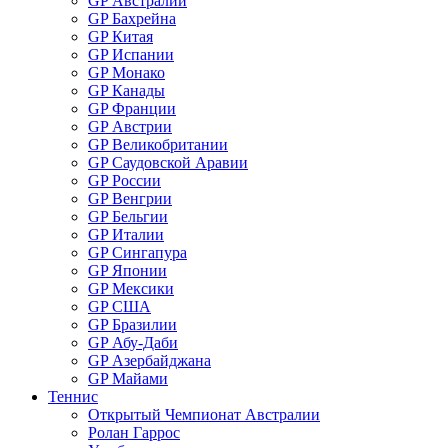
GP Австралии
GP Бахрейна
GP Китая
GP Испании
GP Монако
GP Канады
GP Франции
GP Австрии
GP Великобритании
GP Саудовской Аравии
GP России
GP Венгрии
GP Бельгии
GP Италии
GP Сингапура
GP Японии
GP Мексики
GP США
GP Бразилии
GP Абу-Даби
GP Азербайджана
GP Майами
Теннис
Открытый Чемпионат Австралии
Ролан Гаррос