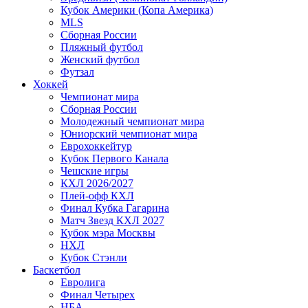
Кубок Америки (Копа Америка)
MLS
Сборная России
Пляжный футбол
Женский футбол
Футзал
Хоккей
Чемпионат мира
Сборная России
Молодежный чемпионат мира
Юниорский чемпионат мира
Еврохоккейтур
Кубок Первого Канала
Чешские игры
КХЛ 2026/2027
Плей-офф КХЛ
Финал Кубка Гагарина
Матч Звезд КХЛ 2027
Кубок мэра Москвы
НХЛ
Кубок Стэнли
Баскетбол
Евролига
Финал Четырех
НБА