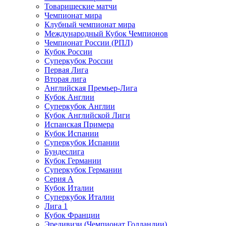
Товарищеские матчи
Чемпионат мира
Клубный чемпионат мира
Международный Кубок Чемпионов
Чемпионат России (РПЛ)
Кубок России
Суперкубок России
Первая Лига
Вторая лига
Английская Премьер-Лига
Кубок Англии
Суперкубок Англии
Кубок Английской Лиги
Испанская Примера
Кубок Испании
Суперкубок Испании
Бундеслига
Кубок Германии
Суперкубок Германии
Серия А
Кубок Италии
Суперкубок Италии
Лига 1
Кубок Франции
Эредивизи (Чемпионат Голландии)